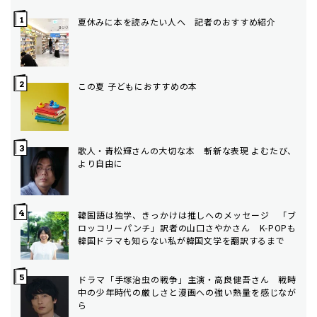
夏休みに本を読みたい人へ 記者のおすすめ紹介
この夏 子どもにおすすめの本
歌人・青松輝さんの大切な本 斬新な表現 よむたび、
より自由に
韓国語は独学、きっかけは推しへのメッセージ 「ブ
ロッコリーパンチ」訳者の山口さやかさん K-POPも
韓国ドラマも知らない私が韓国文学を翻訳するまで
ドラマ「手塚治虫の戦争」主演・高良健吾さん 戦時
中の少年時代の厳しさと漫画への強い熱量を感じなが
ら