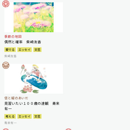
季節の地図
偶然と確率 柴崎友香
愛でる
エッセイ
文芸
柴崎友香
信と疑のあいだ
見習いたい１００歳の達観 青来
有一
考える
エッセイ
文芸
青来有一