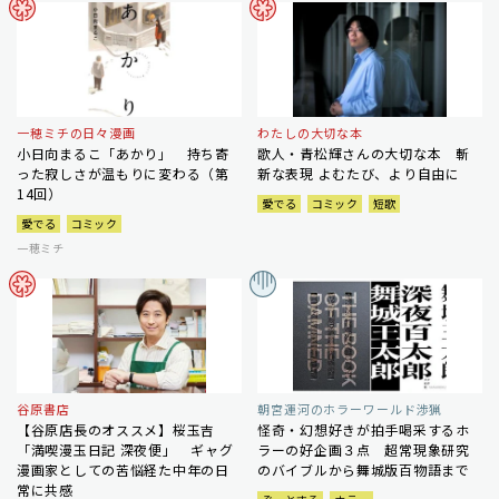
一穂ミチの日々漫画
わたしの大切な本
小日向まるこ「あかり」 持ち寄
歌人・青松輝さんの大切な本 斬
った寂しさが温もりに変わる（第
新な表現 よむたび、より自由に
14回）
愛でる
コミック
短歌
愛でる
コミック
一穂ミチ
谷原書店
朝宮運河のホラーワールド渉猟
【谷原店長のオススメ】桜玉吉
怪奇・幻想好きが拍手喝采するホ
「満喫漫玉日記 深夜便」 ギャグ
ラーの好企画３点 超常現象研究
漫画家としての苦悩経た中年の日
のバイブルから舞城版百物語まで
常に共感