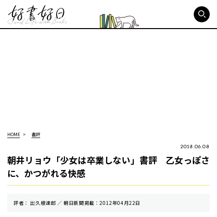
好書好日
HOME
書評
2018.06.08
朝井リョウ「少女は卒業しない」書評 乙女っぽさ
に、かつがれる快感
評者： 出久根達郎 ／ 朝⽇新聞掲載：2012年04月22日