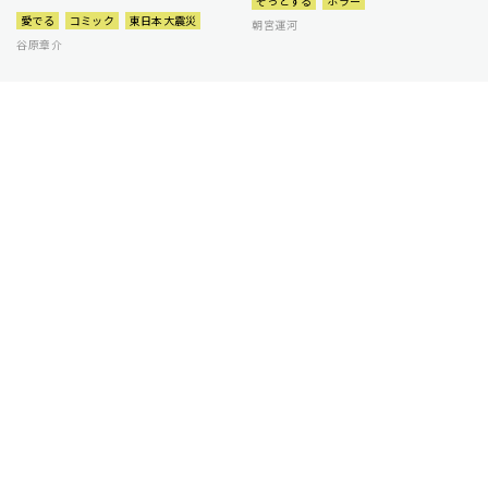
ぞっとする
ホラー
愛でる
コミック
東日本大震災
朝宮運河
谷原章介