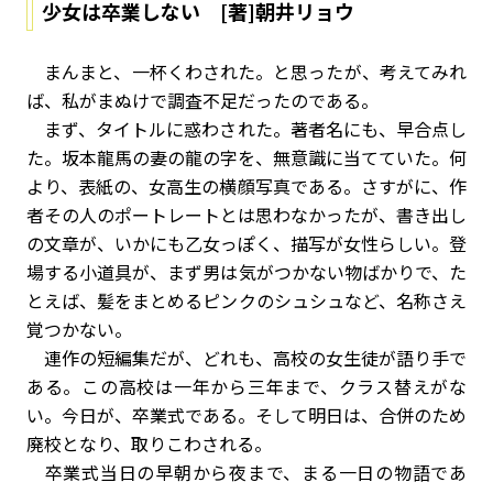
少女は卒業しない [著]朝井リョウ
まんまと、一杯くわされた。と思ったが、考えてみれ
ば、私がまぬけで調査不足だったのである。
まず、タイトルに惑わされた。著者名にも、早合点し
た。坂本龍馬の妻の龍の字を、無意識に当てていた。何
より、表紙の、女高生の横顔写真である。さすがに、作
者その人のポートレートとは思わなかったが、書き出し
の文章が、いかにも乙女っぽく、描写が女性らしい。登
場する小道具が、まず男は気がつかない物ばかりで、た
とえば、髪をまとめるピンクのシュシュなど、名称さえ
覚つかない。
連作の短編集だが、どれも、高校の女生徒が語り手で
ある。この高校は一年から三年まで、クラス替えがな
い。今日が、卒業式である。そして明日は、合併のため
廃校となり、取りこわされる。
卒業式当日の早朝から夜まで、まる一日の物語であ