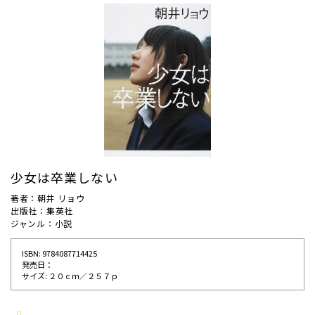
少女は卒業しない
著者：朝井 リョウ
出版社：集英社
ジャンル：小説
ISBN: 9784087714425
発売⽇：
サイズ: ２０ｃｍ／２５７ｐ