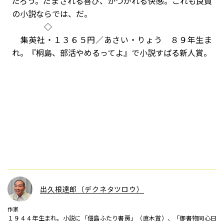
だろう。だまされる喜び、かつがれる快感。これも良質
の小説ならでは、だ。
◇
集英社・１３６５円／あさい・りょう ８９年生ま
れ。『桐島、部活やめるってよ』で小説すばる新人賞。
出久根達郎（デクネタツロウ）
作家
１９４４年生まれ。小説に「佃島ふたり書房」（直木賞）、「御書物同心日