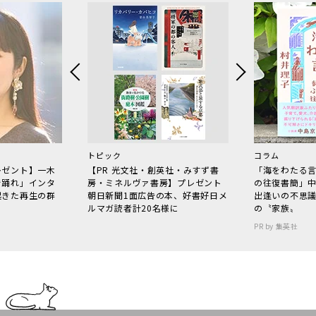
トピック
コラム
レゼント】一木
【PR 光文社・創英社・みすず書
「海をわたる
で踊れ」インタ
房・ミネルヴァ書房】プレゼント
の往復書簡」
起きた再生の群
朝日新聞1面広告の本、好書好日メ
出逢いの不思
ルマガ読者計20名様に
の〝家族〟
PR by 集英社