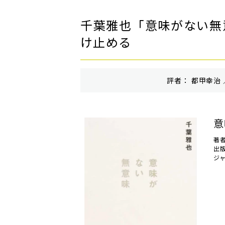
千葉雅也「意味がない無
け止める
評者： 都甲幸治 
意
著
出
ジ