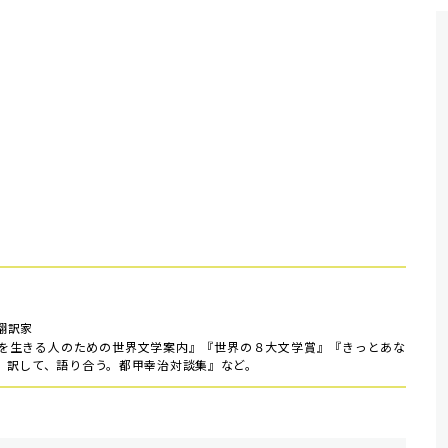
翻訳家
を生きる人のための世界文学案内』『世界の８大文学賞』『きっとあな
、訳して、語り合う。都甲幸治対談集』など。