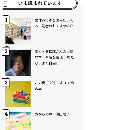
いま読まれています
夏休みに本を読みたい人
へ 記者のおすすめ紹介
歌人・青松輝さんの大切
な本 斬新な表現 よむた
び、より自由に
この夏 子どもにおすすめ
の本
外からの声 澤田瞳子