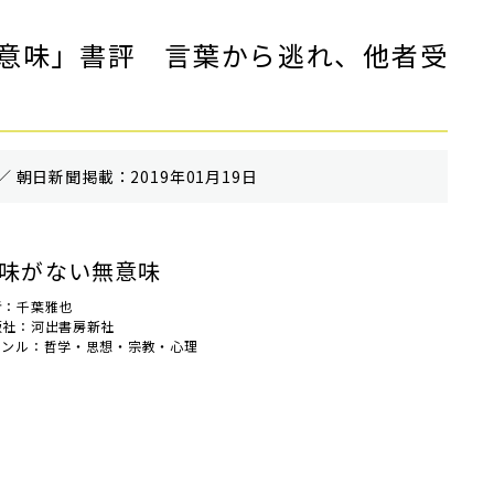
意味」書評 言葉から逃れ、他者受
／ 朝⽇新聞掲載：2019年01月19日
味がない無意味
者：千葉雅也
版社：河出書房新社
ャンル：哲学・思想・宗教・心理