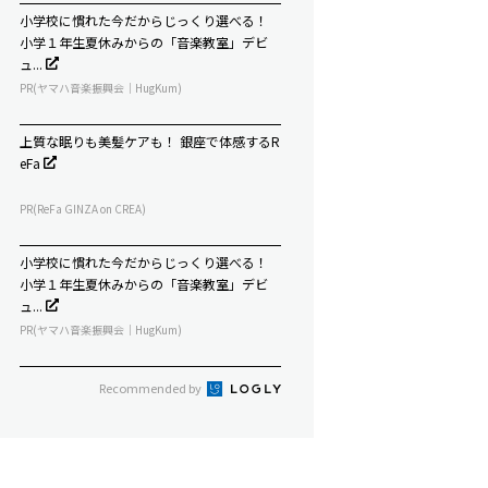
小学校に慣れた今だからじっくり選べる！
小学１年生夏休みからの「音楽教室」デビ
ュ...
PR(ヤマハ音楽振興会｜HugKum)
上質な眠りも美髪ケアも！ 銀座で体感するR
eFa
PR(ReFa GINZA on CREA)
小学校に慣れた今だからじっくり選べる！
小学１年生夏休みからの「音楽教室」デビ
ュ...
PR(ヤマハ音楽振興会｜HugKum)
Recommended by