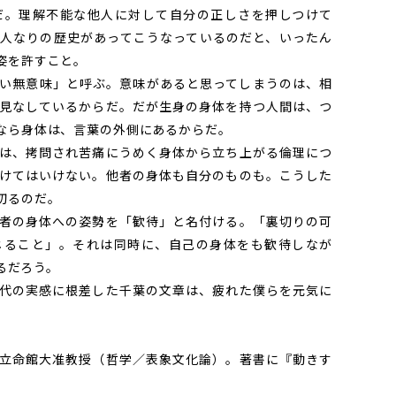
。理解不能な他人に対して自分の正しさを押しつけて
人なりの歴史があってこうなっているのだと、いったん
姿を許すこと。
い無意味」と呼ぶ。意味があると思ってしまうのは、相
見なしているからだ。だが生身の身体を持つ人間は、つ
なら身体は、言葉の外側にあるからだ。
は、拷問され苦痛にうめく身体から立ち上がる倫理につ
けてはいけない。他者の身体も自分のものも。こうした
切るのだ。
者の身体への姿勢を「歓待」と名付ける。「裏切りの可
じること」。それは同時に、自己の身体をも歓待しなが
るだろう。
代の実感に根差した千葉の文章は、疲れた僕らを元気に
立命館大准教授（哲学／表象文化論）。著書に『動きす