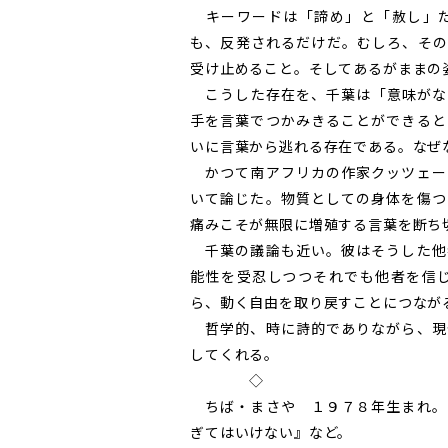
キーワードは「諦め」と「赦し」だ
も、反発されるだけだ。むしろ、その
受け止めること。そしてあるがままの
こうした存在を、千葉は「意味がな
手を言葉でつかみきることができると
いに言葉から逃れる存在である。なぜ
かつて南アフリカの作家クッツェー
いて論じた。物質としての身体を傷つ
痛みこそが無限に増殖する言葉を断ち
千葉の議論も近い。彼はそうした他
能性を受忍しつつそれでも他者を信
ら、動く自由を取り戻すことにつなが
哲学的、時に詩的でありながら、現
してくれる。
◇
ちば・まさや １９７８年生まれ。
ぎてはいけない』など。