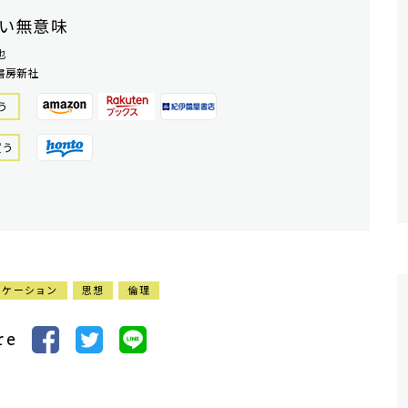
い無意味
也
書房新社
う
買う
ニケーション
思想
倫理
re