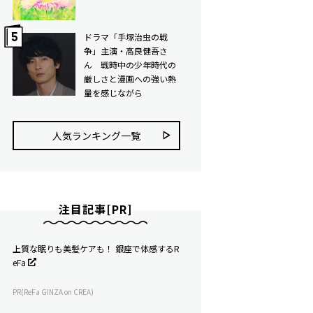
ドラマ「手塚治虫の戦
争」主演・高良健吾さ
ん 戦時中の少年時代の
厳しさと漫画への強い熱
量を感じながら
人気ランキング⼀覧
注目記事[PR]
上質な眠りも美髪ケアも！ 銀座で体感するR
eFa
PR(ReFa GINZA on CREA)