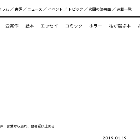
コラム
書評
ニュース
イベント
トピック
次回の読書⾯
連載一覧
好書好日
受賞作
絵本
エッセイ
コミック
ホラー
私が選ぶ本
？
えほん新定番
今めぐりたい児童文学の世界
図鑑の中の小宇宙
評 言葉から逃れ、他者受け止める
2019.01.19