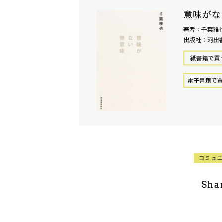
意味がな
著者：千葉雅
出版社：河出
紙書籍で買
電⼦書籍で
コミュ
Sha