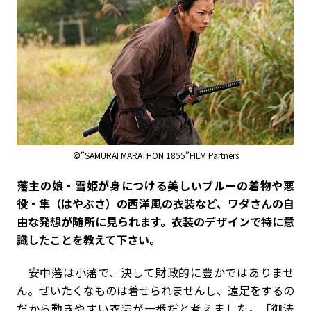
©”SAMURAI MARATHON 1855”FILM Partners
――藩主の娘・雪姫が身につける美しいブルーの着物や悪
役・隼（はやぶさ）の西洋風の衣装など、ワダさんの自
由な発想が随所に見られます。衣装のデザインで特に意
識したことを教えて下さい。
安中藩は小藩で、決して財政的に豊かではありませ
ん。ぜいたくなものは着せられませんし、遠足をするの
だから動きやすい衣装が一番だと考えました。「御法