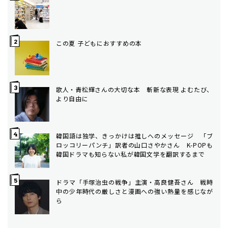
この夏 子どもにおすすめの本
歌人・青松輝さんの大切な本 斬新な表現 よむたび、
より自由に
韓国語は独学、きっかけは推しへのメッセージ 「ブ
ロッコリーパンチ」訳者の山口さやかさん K-POPも
韓国ドラマも知らない私が韓国文学を翻訳するまで
ドラマ「手塚治虫の戦争」主演・高良健吾さん 戦時
中の少年時代の厳しさと漫画への強い熱量を感じなが
ら