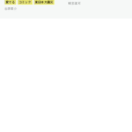
愛でる
コミック
東日本大震災
朝宮運河
谷原章介