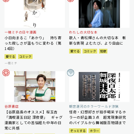
一穂ミチの日々漫画
わたしの大切な本
小日向まるこ「あかり」 持ち寄
歌人・青松輝さんの大切な本 斬
った寂しさが温もりに変わる（第
新な表現 よむたび、より自由に
14回）
愛でる
コミック
短歌
愛でる
コミック
一穂ミチ
谷原書店
朝宮運河のホラーワールド渉猟
【谷原店長のオススメ】桜玉吉
怪奇・幻想好きが拍手喝采するホ
「満喫漫玉日記 深夜便」 ギャグ
ラーの好企画３点 超常現象研究
漫画家としての苦悩経た中年の日
のバイブルから舞城版百物語まで
常に共感
ぞっとする
ホラー