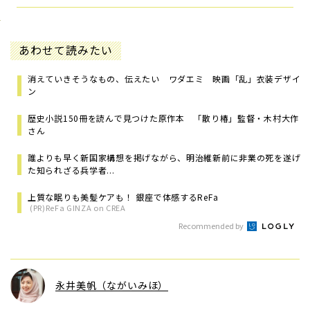
あわせて読みたい
消えていきそうなもの、伝えたい ワダエミ 映画「乱」衣装デザイ
ン
歴史小説150冊を読んで見つけた原作本 「散り椿」監督・木村大作
さん
誰よりも早く新国家構想を掲げながら、明治維新前に非業の死を遂げ
た知られざる兵学者...
上質な眠りも美髪ケアも！ 銀座で体感するReFa
(PR)ReFa GINZA on CREA
Recommended by
永井美帆（ながいみほ）