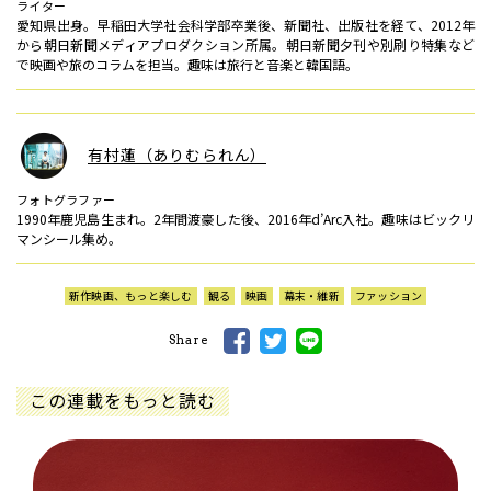
ライター
愛知県出身。早稲田大学社会科学部卒業後、新聞社、出版社を経て、2012年
から朝日新聞メディアプロダクション所属。朝日新聞夕刊や別刷り特集など
で映画や旅のコラムを担当。趣味は旅行と音楽と韓国語。
有村蓮（ありむられん）
フォトグラファー
1990年鹿児島生まれ。2年間渡豪した後、2016年d’Arc入社。趣味はビックリ
マンシール集め。
新作映画、もっと楽しむ
観る
映画
幕末・維新
ファッション
Share
この連載をもっと読む