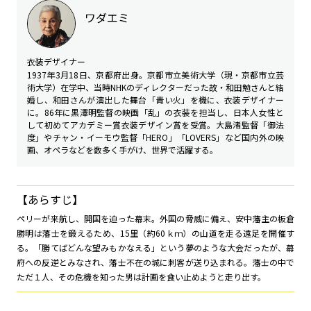
ワダエミ
衣装デザイナー
1937年3月18日、京都府出身。京都市立美術大学（現・京都市立芸
術大学）在学中、当時NHKのディレクターだった故・和田勉さんと結
婚し、和田さんが演出した舞台「青い火」を機に、衣装デザイナー
に。86年に黒澤明監督の映画「乱」の衣装を担当し、日本人女性と
して初めてアカデミー賞衣装デザイン賞を受賞。大島渚監督「御法
度」やチャン・イーモウ監督「HERO」「LOVERS」など国内外の映
画、オペラなどを数多く手がけ、世界で活躍する。
【あらすじ】
ペリーが来航し、開国を迫った幕末。外国の脅威に備え、安中藩主の板倉
勝明は藩士を鍛えるため、15里（約60ｋｍ）の山道を走る遠足を開催す
る。「勝てばどんな望みもかなえる」という夢のような大会だったが、幕
府への反逆とみなされ、藩士不在の城に刺客が送り込まれる。藩士の中で
ただ１人、その危機を知った男は計画を食い止めようと走り出す。