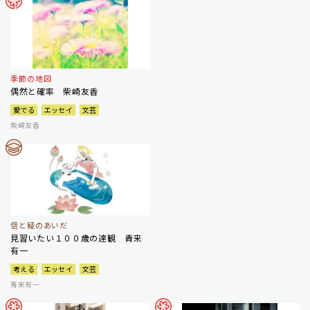
季節の地図
偶然と確率 柴崎友香
愛でる
エッセイ
文芸
柴崎友香
信と疑のあいだ
見習いたい１００歳の達観 青来
有一
考える
エッセイ
文芸
青来有一