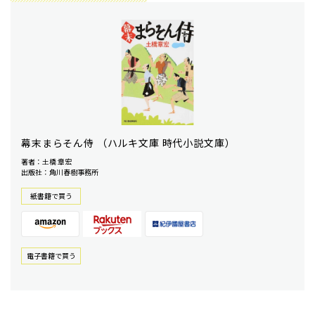
幕末まらそん侍 （ハルキ文庫 時代小説文庫）
著者：土橋 章宏
出版社：角川春樹事務所
紙書籍で買う
電⼦書籍で買う