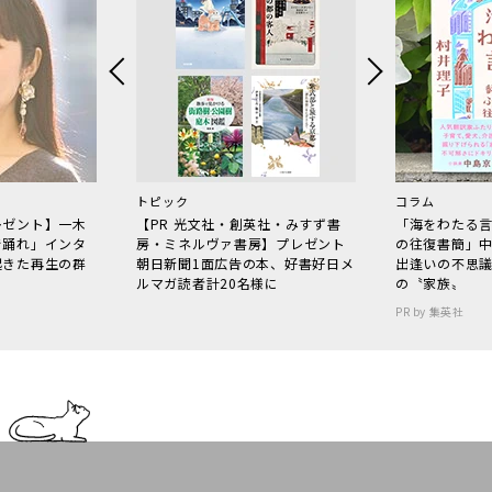
トピック
コラム
レゼント】一木
【PR 光文社・創英社・みすず書
「海をわたる
で踊れ」インタ
房・ミネルヴァ書房】プレゼント
の往復書簡」
起きた再生の群
朝日新聞1面広告の本、好書好日メ
出逢いの不思
ルマガ読者計20名様に
の〝家族〟
PR by 集英社