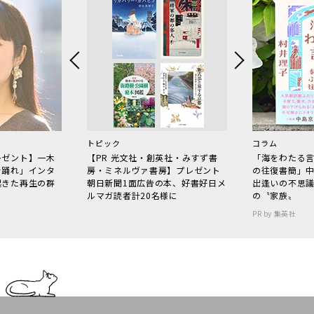
トピック
コラム
レゼント】一木
【PR 光文社・創英社・みすず書
「海をわたる
で踊れ」インタ
房・ミネルヴァ書房】プレゼント
の往復書簡」
起きた再生の群
朝日新聞1面広告の本、好書好日メ
出逢いの不思
ルマガ読者計20名様に
の〝家族〟
PR by 集英社