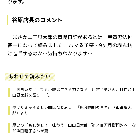
ります。
谷原店長のコメント
まさか山田風太郎の育児日記があるとは…甲賀忍法帖
夢中になって読みました。ハマる予感…
9
ヶ月の赤ん坊
と喧嘩するのか
…
気持ちわかります
…
あわせて読みたい
「面白いだけ」でも小説は生きる力になる 月村了衛さん、自作と山
田風太郎を語る 「...
やはりおッそろしい国民だと思う 『昭和前期の青春』（山田風太
郎）より
歴史の「もしかして」味わう 山田風太郎「笊ノ目万兵衛門外へ」な
ど澤田瞳子さんが薦...