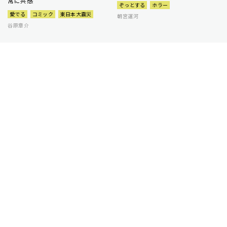
常に共感
ぞっとする
ホラー
愛でる
コミック
東日本大震災
朝宮運河
谷原章介