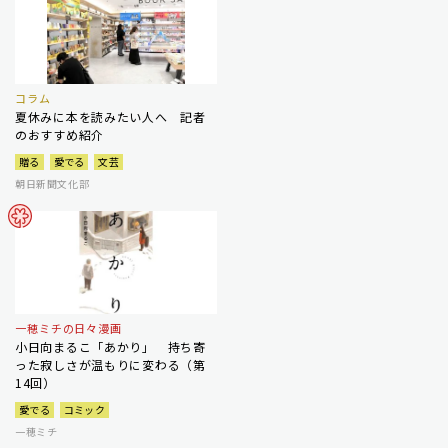
コラム
夏休みに本を読みたい人へ 記者
のおすすめ紹介
贈る
愛でる
文芸
朝日新聞文化部
一穂ミチの日々漫画
小日向まるこ「あかり」 持ち寄
った寂しさが温もりに変わる（第
14回）
愛でる
コミック
一穂ミチ