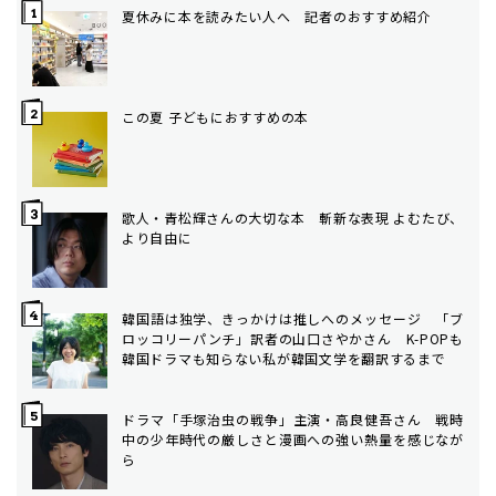
夏休みに本を読みたい人へ 記者のおすすめ紹介
この夏 子どもにおすすめの本
歌人・青松輝さんの大切な本 斬新な表現 よむたび、
より自由に
韓国語は独学、きっかけは推しへのメッセージ 「ブ
ロッコリーパンチ」訳者の山口さやかさん K-POPも
韓国ドラマも知らない私が韓国文学を翻訳するまで
ドラマ「手塚治虫の戦争」主演・高良健吾さん 戦時
中の少年時代の厳しさと漫画への強い熱量を感じなが
ら