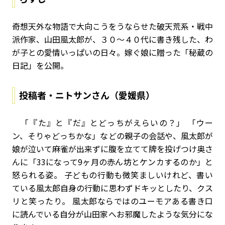
奇想天外な物語で大向こうをうならせた破天荒系・戦中
派作家、山田風太郎が、３０～４０代に書き残した、わ
が子との愛情いっぱいの日々。嫁ぐ娘に贈った「秘蔵の
日記」を公開。
投稿者・ニトサンさん（愛媛県）
「『た』と『だ』とどっちがえらいの？」 「ウー
ン、そりゃどっちかな」などの親子の会話や、風太郎が
娘が泣いて麻雀が出来ずに腹を立てて牌を投げつけ奥さ
んに「
33
になって
9
ヶ月の赤ん坊とケンカするのか」と
怒られる姿。 子どもの行動も微笑ましいけれど、書い
ている風太郎自身の行動に思わずドキッとしたり、クス
リと笑ったり。 風太郎ならではのユーモアある書き口
に読んでいる自分が山田家へお邪魔したような気分にな