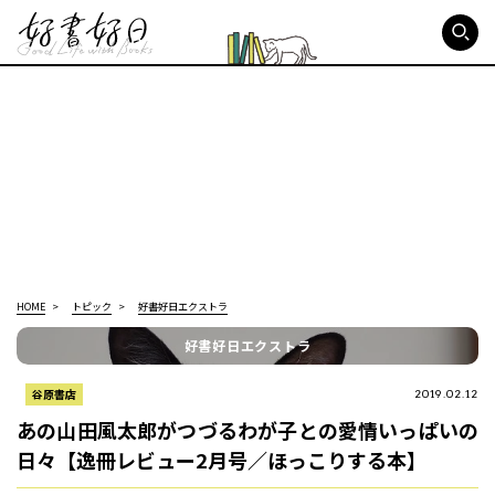
好書好日
HOME
トピック
好書好日エクストラ
好書好日エクストラ
谷原書店
2019.02.12
あの山田風太郎がつづるわが子との愛情いっぱいの
日々【逸冊レビュー2月号／ほっこりする本】