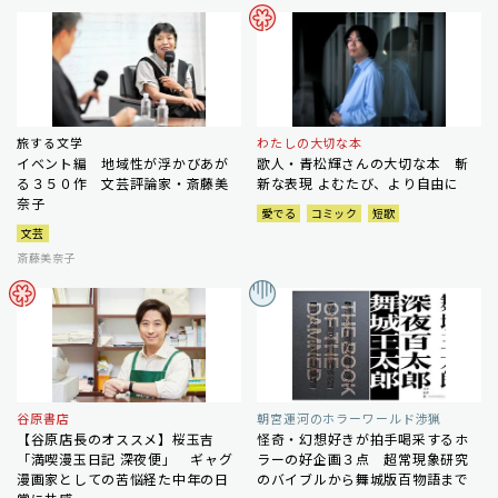
旅する文学
わたしの大切な本
イベント編 地域性が浮かびあが
歌人・青松輝さんの大切な本 斬
る３５０作 文芸評論家・斎藤美
新な表現 よむたび、より自由に
奈子
愛でる
コミック
短歌
文芸
斎藤美奈子
谷原書店
朝宮運河のホラーワールド渉猟
【谷原店長のオススメ】桜玉吉
怪奇・幻想好きが拍手喝采するホ
「満喫漫玉日記 深夜便」 ギャグ
ラーの好企画３点 超常現象研究
漫画家としての苦悩経た中年の日
のバイブルから舞城版百物語まで