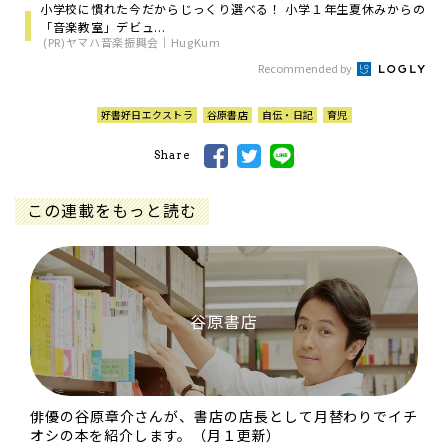
小学校に慣れた今だからじっくり選べる！ 小学１年生夏休みからの
「音楽教室」デビュ...
(PR)ヤマハ音楽振興会｜HugKum
Recommended by
好書好日エクストラ
谷原書店
自伝・日記
育児
Share
この連載をもっと読む
谷原書店
俳優の谷原章介さんが、書店の店長として月替わりでイチ
オシの本を紹介します。（月１更新）