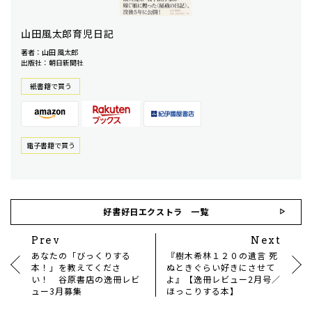
山田風太郎育児日記
著者：山田 風太郎
出版社：朝日新聞社
紙書籍で買う
電⼦書籍で買う
好書好日エクストラ 一覧
Prev
Next
あなたの「びっくりする
『樹木希林１２０の遺言 死
本！」を教えてくださ
ぬときぐらい好きにさせて
い！ 谷原書店の逸冊レビ
よ』【逸冊レビュー2月号／
ュー3月募集
ほっこりする本】