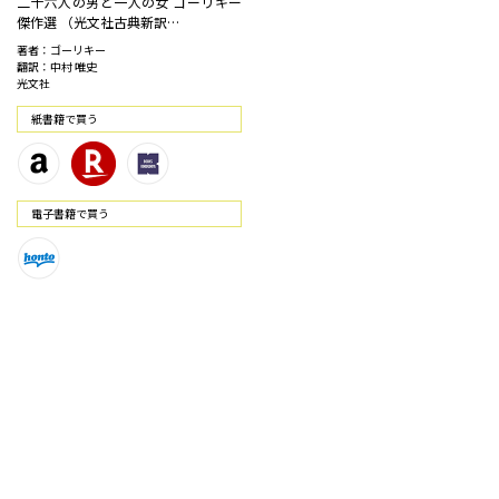
二十六人の男と一人の女 ゴーリキー
傑作選 （光文社古典新訳…
著者：ゴーリキー
翻訳：中村 唯史
光文社
紙書籍で買う
電⼦書籍で買う