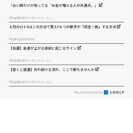
「占い師だけが知ってる〝お金が増える人の共通点〟」
PR(合同会社デジタルファーム )
８月のロト6はこの方法で買え!!６つの数字が『完全一致』する方法
PR(株式会社MURA)
【当選】金運が上がる直前に起こるサイン
PR(合同会社デジタルファーム )
【宝くじ落選】外れ続ける流れ、ここで断ちませんか
PR(合同会社デジタルファーム )
Recommended by