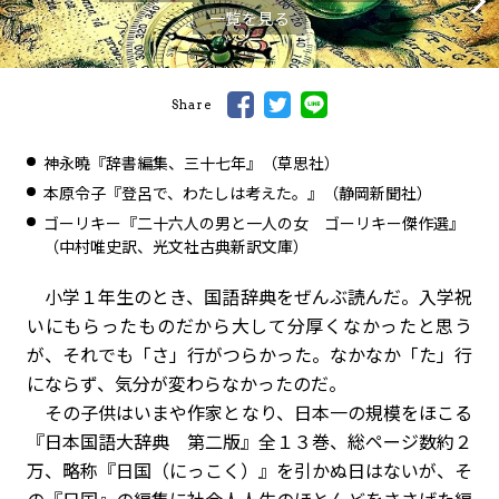
一覧を見る
Share
神永曉『辞書編集、三十七年』（草思社）
本原令子『登呂で、わたしは考えた。』（静岡新聞社）
ゴーリキー『二十六人の男と一人の女 ゴーリキー傑作選』
（中村唯史訳、光文社古典新訳文庫）
小学１年生のとき、国語辞典をぜんぶ読んだ。入学祝
いにもらったものだから大して分厚くなかったと思う
が、それでも「さ」行がつらかった。なかなか「た」行
にならず、気分が変わらなかったのだ。
その子供はいまや作家となり、日本一の規模をほこる
『日本国語大辞典 第二版』全１３巻、総ページ数約２
万、略称『日国（にっこく）』を引かぬ日はないが、そ