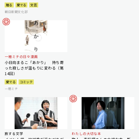
贈る
愛でる
文芸
朝日新聞文化部
一穂ミチの日々漫画
小日向まるこ「あかり」 持ち寄
った寂しさが温もりに変わる（第
14回）
愛でる
コミック
一穂ミチ
旅する文学
わたしの大切な本