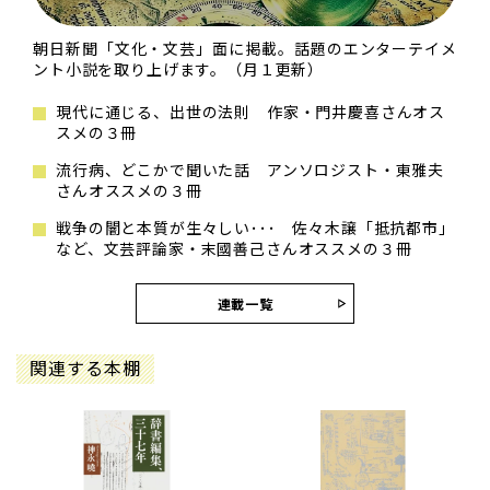
朝日新聞「文化・文芸」面に掲載。話題のエンターテイメ
ント小説を取り上げます。（月１更新）
現代に通じる、出世の法則 作家・門井慶喜さんオス
スメの３冊
流行病、どこかで聞いた話 アンソロジスト・東雅夫
さんオススメの３冊
戦争の闇と本質が生々しい･･･ 佐々木譲「抵抗都市」
など、文芸評論家・末國善己さんオススメの３冊
連載一覧
関連する本棚