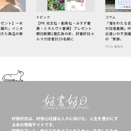
トピック
コラム
レゼント】一木
【PR 光文社・創英社・みすず書
「海をわたる
で踊れ」インタ
房・ミネルヴァ書房】プレゼント
の往復書簡」
起きた再生の群
朝日新聞1面広告の本、好書好日メ
出逢いの不思
ルマガ読者計20名様に
の〝家族〟
PR by 集英社
好書好日は、好奇心旺盛な人々に向けた、人生を豊かにす
る本の情報サイトです。
映画やアート、食などのライフ＆カルチャーを楽しむため