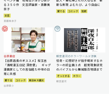
イベント編 地域性が浮かびあが
歌人・青松輝さんの大切な本 斬
る３５０作 文芸評論家・斎藤美
新な表現 よむたび、より自由に
奈子
愛でる
コミック
短歌
文芸
斎藤美奈子
谷原書店
朝宮運河のホラーワールド渉猟
【谷原店長のオススメ】桜玉吉
怪奇・幻想好きが拍手喝采するホ
「満喫漫玉日記 深夜便」 ギャグ
ラーの好企画３点 超常現象研究
漫画家としての苦悩経た中年の日
のバイブルから舞城版百物語まで
常に共感
ぞっとする
ホラー
愛でる
コミック
東日本大震災
朝宮運河
谷原章介