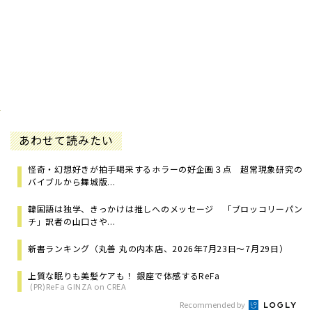
あわせて読みたい
怪奇・幻想好きが拍手喝采するホラーの好企画３点 超常現象研究の
バイブルから舞城版...
韓国語は独学、きっかけは推しへのメッセージ 「ブロッコリーパン
チ」訳者の山口さや...
新書ランキング（丸善 丸の内本店、2026年7月23日～7月29日）
上質な眠りも美髪ケアも！ 銀座で体感するReFa
(PR)ReFa GINZA on CREA
Recommended by