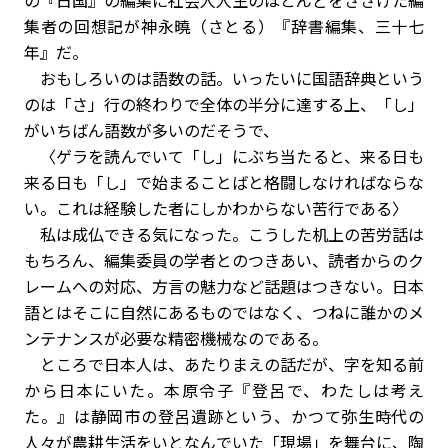
の『日国』の編集に社会人人生のほとんどをささげた編
集者の回想記が神永曉（さとる）『辞書編集、三十七
年』だ。
おもしろいのは語数の話。いったいに国語辞典という
のは「さ」行の終わりで全体の半分に達する上、「し」
がいちばん語数が多いのだそうで、
〈ゲラを読んでいて「し」にぶち当たると、来る日も
来る日も「し」で始まることばと格闘しなければならな
い。これは経験した者にしかわからない苦行である〉
私は成仏できる気になった。こうした机上の苦労話は
もちろん、編集委員の学者とのつきあい、読者からのク
レームへの対応、方言の魅力など話題はつきない。日本
語とはそこに自然にあるものではなく、つねに誰かのメ
ンテナンスが必要な精密機械なのである。
ところで日本人は、あたりまえの話だが、字を知る前
から日本にいた。本原令子『登呂で、わたしは考え
た。』は静岡市の登呂遺跡という、かつて弥生時代の
人々が農耕生活をいとなんでいた「現場」を舞台に、陶