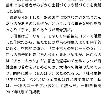
芸家である著者がみずから土器づくりや稲づくりを実践
した記録。
遺跡から出土した土器の破片にわざわざ砂をねりこん
だものがあるのはなぜか、というような重要な疑問をあ
っさり「手で」解くあたりが真骨頂だ。
３冊目はゴーリキー。１９００年前後にロシアで活躍
した作家だから、私たちには登呂の弥生人よりも時間的
に近く、空間的に遠い。『二十六人の男と一人の女』は
四つの自伝的短篇（たんぺん）をおさめるが、出色なの
は「チェルカッシ」だ。都会的泥棒のチェルカッシが百
姓出身の若者をいじめるのは、大地への侮蔑のためであ
り、同時に羨望（せんぼう）のためだろう。「社会主義
リアリズム」などという金看板はひとまず置いて、私
は、一種のユーモア小説として読んだ。＝朝日新聞
2019年3月10日掲載