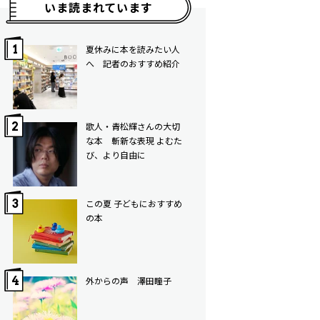
いま読まれています
夏休みに本を読みたい人
へ 記者のおすすめ紹介
歌人・青松輝さんの大切
な本 斬新な表現 よむた
び、より自由に
この夏 子どもにおすすめ
の本
外からの声 澤田瞳子