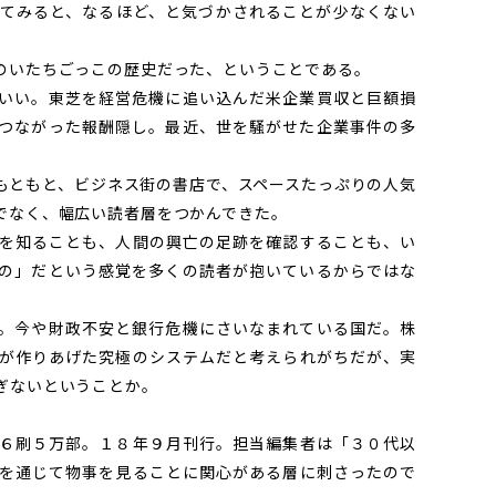
てみると、なるほど、と気づかされることが少なくない
のいたちごっこの歴史だった、ということである。
いい。東芝を経営危機に追い込んだ米企業買収と巨額損
つながった報酬隠し。最近、世を騒がせた企業事件の多
ともと、ビジネス街の書店で、スペースたっぷりの人気
でなく、幅広い読者層をつかんできた。
を知ることも、人間の興亡の足跡を確認することも、い
の」だという感覚を多くの読者が抱いているからではな
。今や財政不安と銀行危機にさいなまれている国だ。株
が作りあげた究極のシステムだと考えられがちだが、実
ぎないということか。
６刷５万部。１８年９月刊行。担当編集者は「３０代以
を通じて物事を見ることに関心がある層に刺さったので