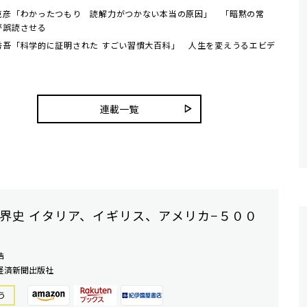
克彦「わかったつもり 読解力がつかない本当の原因」 「暗黙の常
が誤読させる
秀吾「科学的に証明された すごい習慣大百科」 人生を変えうるエビデ
連載一覧
界史 イタリア、イギリス、アメリカ−５００
浩
経済新聞出版社
う