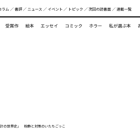
コラム
書評
ニュース
イベント
トピック
次回の読書⾯
連載一覧
好書好日
受賞作
絵本
エッセイ
コミック
ホラー
私が選ぶ本
？
えほん新定番
今めぐりたい児童文学の世界
図鑑の中の小宇宙
計の世界史」 粉飾と対策のいたちごっこ