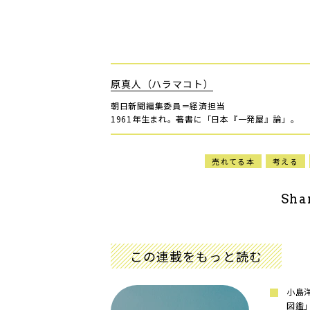
原真人（ハラマコト）
朝日新聞編集委員＝経済担当
1961年生まれ。著書に「日本『一発屋』論」。
売れてる本
考える
Sha
この連載をもっと読む
小島
図鑑