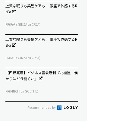
上質な眠りも美髪ケアも！ 銀座で体感するR
eFa
PR(ReFa GINZA on CREA)
上質な眠りも美髪ケアも！ 銀座で体感するR
eFa
PR(ReFa GINZA on CREA)
【西野亮廣】ビジネス書最新刊『北極星 僕
たちはどう働くか』
PR(FINCHI on GOETHE)
Recommended by