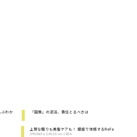
んぶわか
「国策」の泥沼、責任とるべきは
上質な眠りも美髪ケアも！ 銀座で体感するReFa
(PR)ReFa GINZA on CREA