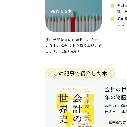
西林
売れてる本
識」
堀田
ンス
朝日新聞読書面に連載中。売れて
いる本、話題の本を取り上げ、評
します。（週１更新）
この記事で紹介した本
会計の世
年の物語
著者：田中靖
出版社：日本
紙書籍で買