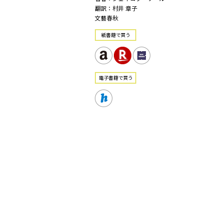
翻訳：村井 章子
文藝春秋
紙書籍で買う
電⼦書籍で買う