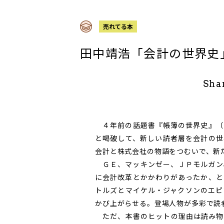
売れてる本
田中靖浩「会計の世界史
Sha
４年前の話題書『帳簿の世界史』（
と喝破して、新しい読者層を会計の世
会計と株式会社の物語をつむいで、新
ＧＥ、マッキンゼー、ＪＰモルガン、
に会計改革とかかわりがあったか、と
トルズとマイケル・ジャクソンのエピ
かび上がらせる。登場人物が多彩で読
ただ、本書のヒットの理由は読み物