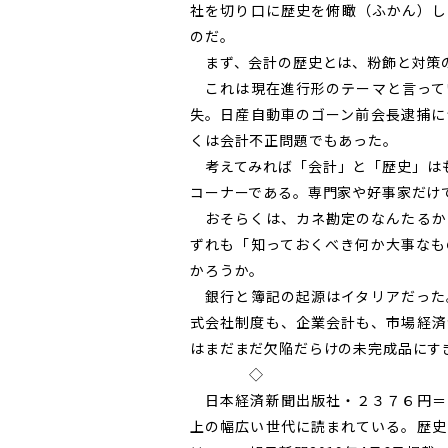
社を切り口に歴史を俯瞰（ふかん）し
のだ。
まず、会計の歴史とは、粉飾と対策
これは現在進行形のテーマと言って
失。日産自動車のゴーン前会長逮捕に
くは会計不正問題でもあった。
考えてみれば「会計」と「歴史」はも
コーナーである。専門家や好事家だけ
おそらくは、カネ勘定のなんたるか
ずれも「知っておくべき何か大事なも
かろうか。
銀行と簿記の起源はイタリアだった
式会社制度も、企業会計も、市場経済
はまだまだ欠陥だらけの未完成品にす
◇
日本経済新聞出版社・２３７６円＝
上の幅広い世代に読まれている。歴史