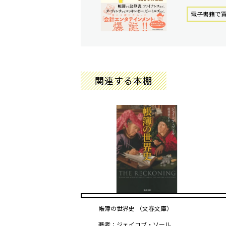
電⼦書籍で
関連する本棚
帳簿の世界史 （文春文庫）
著者：ジェイコブ・ソール