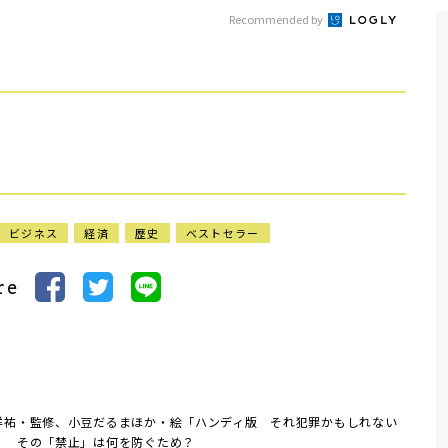
Recommended by
ビジネス
経済
歴史
ベストセラー
re
洋祐・監修、小豆だるまほか・絵「ハンディ版 それ犯罪かもしれない
」 その「禁止」は何を防ぐため？