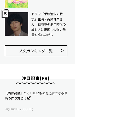
ドラマ「手塚治虫の戦
争」主演・高良健吾さ
ん 戦時中の少年時代の
厳しさと漫画への強い熱
量を感じながら
人気ランキング⼀覧
注目記事[PR]
【西野亮廣】つくりたいものを追求できる環
境の作り方とは
PR(FINCHI on GOETHE)