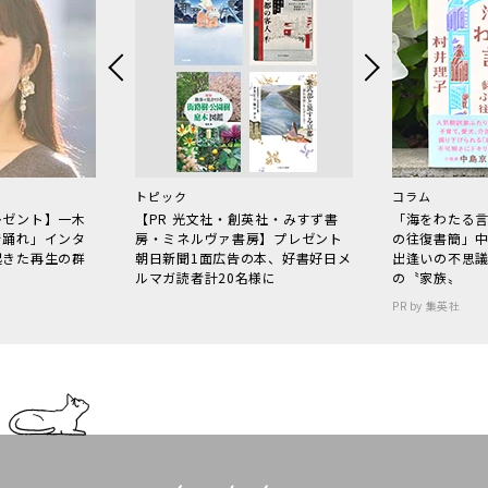
トピック
コラム
レゼント】一木
【PR 光文社・創英社・みすず書
「海をわたる
で踊れ」インタ
房・ミネルヴァ書房】プレゼント
の往復書簡」
起きた再生の群
朝日新聞1面広告の本、好書好日メ
出逢いの不思
ルマガ読者計20名様に
の〝家族〟
PR by 集英社