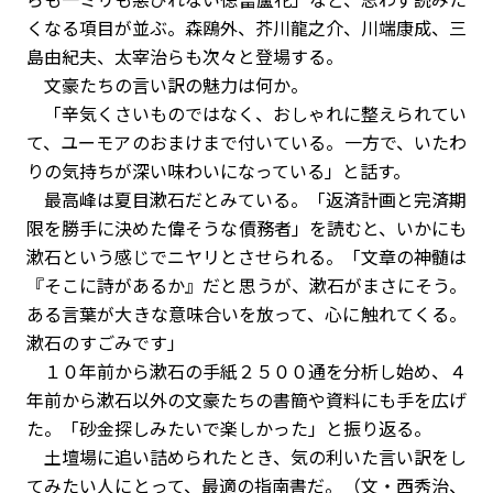
くなる項目が並ぶ。森鴎外、芥川龍之介、川端康成、三
島由紀夫、太宰治らも次々と登場する。
文豪たちの言い訳の魅力は何か。
「辛気くさいものではなく、おしゃれに整えられてい
て、ユーモアのおまけまで付いている。一方で、いたわ
りの気持ちが深い味わいになっている」と話す。
最高峰は夏目漱石だとみている。「返済計画と完済期
限を勝手に決めた偉そうな債務者」を読むと、いかにも
漱石という感じでニヤリとさせられる。「文章の神髄は
『そこに詩があるか』だと思うが、漱石がまさにそう。
ある言葉が大きな意味合いを放って、心に触れてくる。
漱石のすごみです」
１０年前から漱石の手紙２５００通を分析し始め、４
年前から漱石以外の文豪たちの書簡や資料にも手を広げ
た。「砂金探しみたいで楽しかった」と振り返る。
土壇場に追い詰められたとき、気の利いた言い訳をし
てみたい人にとって、最適の指南書だ。（文・西秀治、