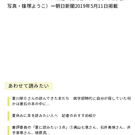
写真・篠塚ようこ）＝朝日新聞2019年5月11日掲載
あわせて読みたい
夏川草介さんの読んできた本たち 医学部時代に自分が探していた何
かは漱石の本の中に...
夏休みに本を読みたい人へ 記者のおすすめ紹介
書評委員の「夏に読みたい３点」①青山七恵さん、石井美保さん、井
手英策さん、植原亮...