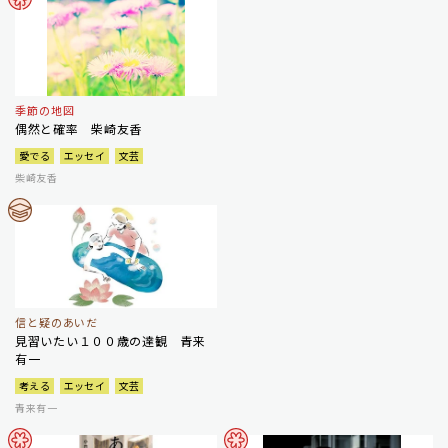
季節の地図
偶然と確率 柴崎友香
愛でる
エッセイ
文芸
柴崎友香
信と疑のあいだ
見習いたい１００歳の達観 青来
有一
考える
エッセイ
文芸
青来有一