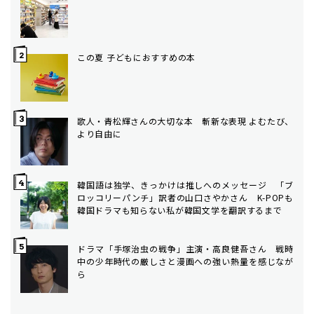
この夏 子どもにおすすめの本
歌人・青松輝さんの大切な本 斬新な表現 よむたび、
より自由に
韓国語は独学、きっかけは推しへのメッセージ 「ブ
ロッコリーパンチ」訳者の山口さやかさん K-POPも
韓国ドラマも知らない私が韓国文学を翻訳するまで
ドラマ「手塚治虫の戦争」主演・高良健吾さん 戦時
中の少年時代の厳しさと漫画への強い熱量を感じなが
ら