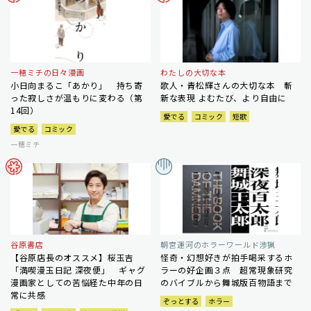
一穂ミチの日々漫画
わたしの大切な本
小日向まるこ「あかり」 持ち寄
歌人・青松輝さんの大切な本 斬
った寂しさが温もりに変わる（第
新な表現 よむたび、より自由に
14回）
愛でる
コミック
短歌
愛でる
コミック
一穂ミチ
谷原書店
朝宮運河のホラーワールド渉猟
【谷原店長のオススメ】桜玉吉
怪奇・幻想好きが拍手喝采するホ
「満喫漫玉日記 深夜便」 ギャグ
ラーの好企画３点 超常現象研究
漫画家としての苦悩経た中年の日
のバイブルから舞城版百物語まで
常に共感
ぞっとする
ホラー