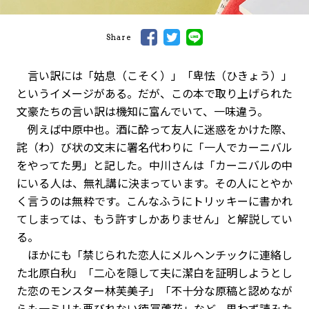
Share
言い訳には「姑息（こそく）」「卑怯（ひきょう）」
というイメージがある。だが、この本で取り上げられた
文豪たちの言い訳は機知に富んでいて、一味違う。
例えば中原中也。酒に酔って友人に迷惑をかけた際、
詫（わ）び状の文末に署名代わりに「一人でカーニバル
をやってた男」と記した。中川さんは「カーニバルの中
にいる人は、無礼講に決まっています。その人にとやか
く言うのは無粋です。こんなふうにトリッキーに書かれ
てしまっては、もう許すしかありません」と解説してい
る。
ほかにも「禁じられた恋人にメルヘンチックに連絡し
た北原白秋」「二心を隠して夫に潔白を証明しようとし
た恋のモンスター林芙美子」「不十分な原稿と認めなが
らも一ミリも悪びれない徳冨蘆花」など、思わず読みた