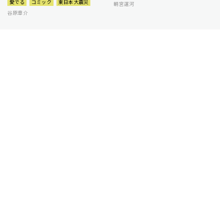
愛でる
コミック
東日本大震災
朝宮運河
谷原章介