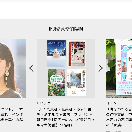
トピック
コラム
レゼント】一木
【PR 光文社・創英社・みすず書
「海をわたる
で踊れ」インタ
房・ミネルヴァ書房】プレゼント
の往復書簡」
起きた再生の群
朝日新聞1面広告の本、好書好日メ
出逢いの不思
ルマガ読者計20名様に
の〝家族〟