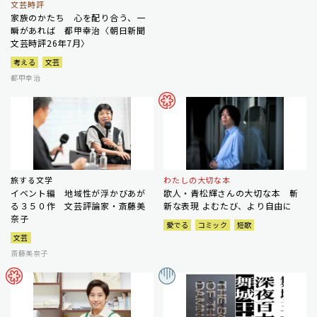
文芸時評
家族のかたち 心を配り合う、一
瞬があれば 都甲幸治〈朝日新聞
文芸時評26年7月〉
考える
文芸
都甲幸治
旅する文学
わたしの大切な本
イベント編 地域性が浮かびあが
歌人・青松輝さんの大切な本 斬
る３５０作 文芸評論家・斎藤美
新な表現 よむたび、より自由に
奈子
愛でる
コミック
短歌
文芸
斎藤美奈子