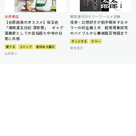
谷原書店
朝宮運河のホラーワールド渉猟
【谷原店長のオススメ】桜玉吉
怪奇・幻想好きが拍手喝采するホ
「満喫漫玉日記 深夜便」 ギャグ
ラーの好企画３点 超常現象研究
漫画家としての苦悩経た中年の日
のバイブルから舞城版百物語まで
常に共感
ぞっとする
ホラー
愛でる
コミック
東日本大震災
朝宮運河
谷原章介