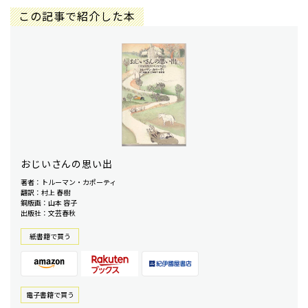
この記事で紹介した本
おじいさんの思い出
著者：トルーマン・カポーティ
翻訳：村上 春樹
銅版画：山本 容子
出版社：文芸春秋
紙書籍で買う
電⼦書籍で買う