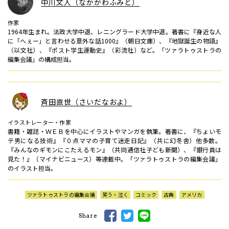
中川文人（なかがわふみと）
作家
1964年生まれ。法政大学中退、レニングラード大学中退。著書に『身近な人
に「へぇー」と言わせる意外な話1000』（朝日文庫）、『地獄誕生の物語』
（以文社）、『ポスト学生運動史』（彩流社）など。「ツァラトゥストラの
編集会議」の構成担当。
斉田直世（さいだなおよ）
イラストレーター・作家
書籍・雑誌・ＷＥＢを中心にイラストやマンガを執筆。著書に、『ちょいモ
テ男になる技術』『０点ママの子育て迷走日記』（共に幻冬舎）他多数。
『みんなのギモンにこたえるモン』（共同通信社子ども新聞）、『銀行員は
見た！』（マイナビニュース）等連載中。「ツァラトゥストラの編集会議」
のイラスト担当。
ツァラトゥストラの編集会議
笑う・泣く
コミック
古典
アメリカ
Share