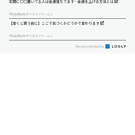
玄関に〇〇置いてる人は金運落ちてます…金運を上げる方法とは
PR(合同会社デジタルファーム )
【宝くじ買う前に】ここで気づくかどうかで変わります
PR(合同会社デジタルファーム )
Recommended by