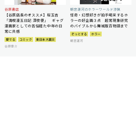
谷原書店
朝宮運河のホラーワールド渉猟
【谷原店長のオススメ】桜玉吉
怪奇・幻想好きが拍手喝采するホ
「満喫漫玉日記 深夜便」 ギャグ
ラーの好企画３点 超常現象研究
漫画家としての苦悩経た中年の日
のバイブルから舞城版百物語まで
常に共感
ぞっとする
ホラー
愛でる
コミック
東日本大震災
朝宮運河
谷原章介