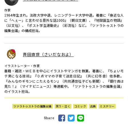
作家
1964年生まれ。法政大学中退、レニングラード大学中退。著書に『身近な人
に「へぇー」と言わせる意外な話1000』（朝日文庫）、『地獄誕生の物語』
（以文社）、『ポスト学生運動史』（彩流社）など。「ツァラトゥストラの
編集会議」の構成担当。
斉田直世（さいだなおよ）
イラストレーター・作家
書籍・雑誌・ＷＥＢを中心にイラストやマンガを執筆。著書に、『ちょいモ
テ男になる技術』『０点ママの子育て迷走日記』（共に幻冬舎）他多数。
『みんなのギモンにこたえるモン』（共同通信社子ども新聞）、『銀行員は
見た！』（マイナビニュース）等連載中。「ツァラトゥストラの編集会議」
のイラスト担当。
ツァラトゥストラの編集会議
笑う・泣く
コミック
古典
ミステリー
Share