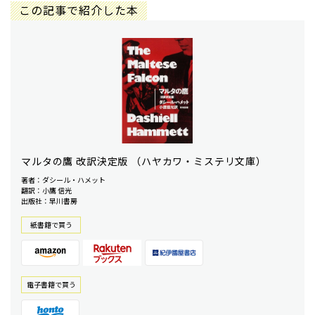
この記事で紹介した本
マルタの鷹 改訳決定版 （ハヤカワ・ミステリ文庫）
著者：ダシール・ハメット
翻訳：小鷹 信光
出版社：早川書房
紙書籍で買う
電⼦書籍で買う