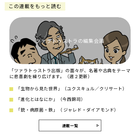
この連載をもっと読む
ツァラトゥストラの編集会議
「ツァラトゥストラ出版」の面々が、名著や古典をテーマ
に悲喜劇を繰り広げます。（週２更新）
「生物から見た世界」（ユクスキュル／クリサート）
「進化とはなにか」（今西錦司）
「銃・病原菌・鉄」（ ジャレド・ダイアモンド）
連載一覧