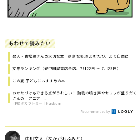
あわせて読みたい
歌人・青松輝さんの大切な本 斬新な表現 よむたび、より自由に
文庫ランキング（紀伊国屋書店全店、7月22日 ～ 7月28日）
この夏 子どもにおすすめの本
おかたづけもできる点がうれしい！ 動物の鳴き声やセリフが盛りだく
さんの「アニア ...
(PR)タカラトミー｜Hugkum
Recommended by
中川文人（なかがわふみと）