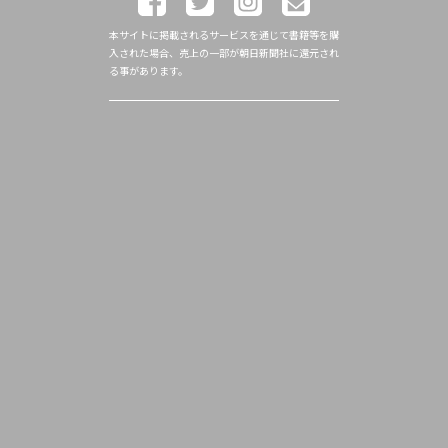
本サイトに掲載されるサービスを通じて書籍等を購
入された場合、売上の一部が朝日新聞社に還元され
る事があります。