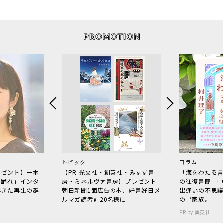
トピック
コラム
レゼント】一木
【PR 光文社・創英社・みすず書
「海をわたる
で踊れ」インタ
房・ミネルヴァ書房】プレゼント
の往復書簡」
起きた再生の群
朝日新聞1面広告の本、好書好日メ
出逢いの不思
ルマガ読者計20名様に
の〝家族〟
PR by 集英社