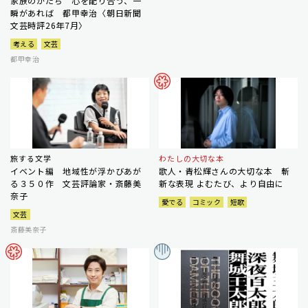
家族のかたち 心を配り合う、一
瞬があれば 都甲幸治〈朝日新聞
文芸時評26年7月〉
考える
文芸
都甲幸治
旅する文学
わたしの大切な本
イベント編 地域性が浮かびあが
歌人・青松輝さんの大切な本 斬
る３５０作 文芸評論家・斎藤美
新な表現 よむたび、より自由に
奈子
愛でる
コミック
短歌
文芸
斎藤美奈子