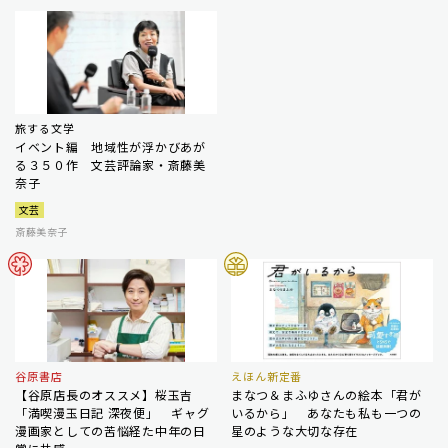
旅する文学
イベント編 地域性が浮かびあが
る３５０作 文芸評論家・斎藤美
奈子
文芸
斎藤美奈子
谷原書店
えほん新定番
【谷原店長のオススメ】桜玉吉
まなつ＆まふゆさんの絵本「君が
「満喫漫玉日記 深夜便」 ギャグ
いるから」 あなたも私も一つの
漫画家としての苦悩経た中年の日
星のような大切な存在