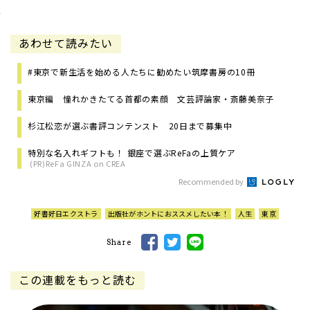
あわせて読みたい
#東京で新生活を始める人たちに勧めたい筑摩書房の10冊
東京編 憧れかきたてる首都の素顔 文芸評論家・斎藤美奈子
杉江松恋が選ぶ書評コンテンスト 20日まで募集中
特別な名入れギフトも！ 銀座で選ぶReFaの上質ケア
(PR)ReFa GINZA on CREA
Recommended by
好書好日エクストラ
出版社がホントにおススメしたい本！
人生
東京
Share
この連載をもっと読む