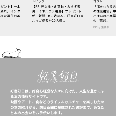
トピック
コラム
レゼント】一木
【PR 光文社・創英社・みすず書
「海をわたる
で踊れ」インタ
房・ミネルヴァ書房】プレゼント
の往復書簡」
起きた再生の群
朝日新聞1面広告の本、好書好日メ
出逢いの不思
ルマガ読者計20名様に
の〝家族〟
PR by 集英社
好書好日は、好奇心旺盛な人々に向けた、人生を豊かにす
る本の情報サイトです。
映画やアート、食などのライフ＆カルチャーを楽しむため
の本の紹介から、朝日新聞に掲載された書評まで、あなた
と本の出会いをお手伝いします。