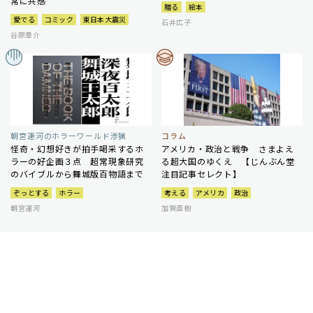
常に共感
贈る
絵本
愛でる
コミック
東日本大震災
石井広子
谷原章介
朝宮運河のホラーワールド渉猟
コラム
怪奇・幻想好きが拍手喝采するホ
アメリカ・政治と戦争 さまよえ
ラーの好企画３点 超常現象研究
る超大国のゆくえ 【じんぶん堂
のバイブルから舞城版百物語まで
注目記事セレクト】
ぞっとする
ホラー
考える
アメリカ
政治
朝宮運河
加賀直樹