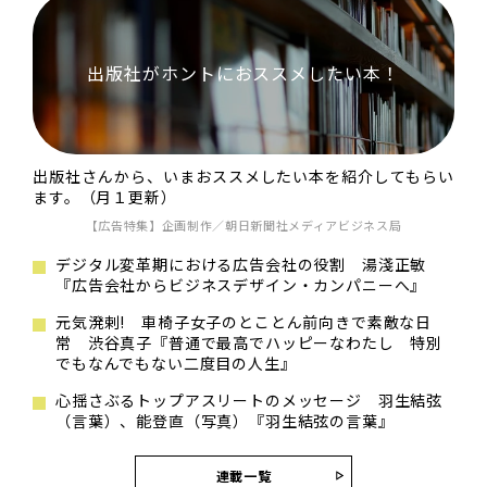
出版社がホントにおススメしたい本！
出版社さんから、いまおススメしたい本を紹介してもらい
ます。（月１更新）
【広告特集】企画制作／朝日新聞社メディアビジネス局
デジタル変革期における広告会社の役割 湯淺正敏
『広告会社からビジネスデザイン・カンパニーへ』
元気溌剌! 車椅子女子のとことん前向きで素敵な日
常 渋谷真子『普通で最高でハッピーなわたし 特別
でもなんでもない二度目の人生』
心揺さぶるトップアスリートのメッセージ 羽生結弦
（言葉）、能登直（写真）『羽生結弦の言葉』
連載一覧