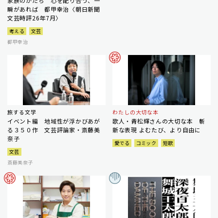
家族のかたち 心を配り合う、一
瞬があれば 都甲幸治〈朝日新聞
文芸時評26年7月〉
考える
文芸
都甲幸治
旅する文学
わたしの大切な本
イベント編 地域性が浮かびあが
歌人・青松輝さんの大切な本 斬
る３５０作 文芸評論家・斎藤美
新な表現 よむたび、より自由に
奈子
愛でる
コミック
短歌
文芸
斎藤美奈子