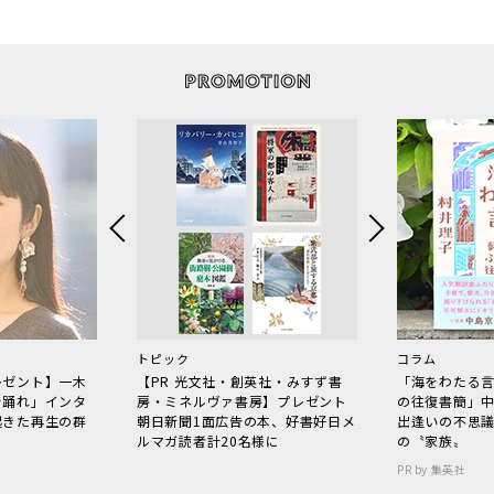
トピック
コラム
レゼント】一木
【PR 光文社・創英社・みすず書
「海をわたる
で踊れ」インタ
房・ミネルヴァ書房】プレゼント
の往復書簡」
起きた再生の群
朝日新聞1面広告の本、好書好日メ
出逢いの不思
ルマガ読者計20名様に
の〝家族〟
PR by 集英社