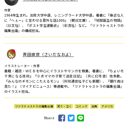
作家
1964年生まれ。法政大学中退、レニングラード大学中退。著書に『身近な人
に「へぇー」と言わせる意外な話1000』（朝日文庫）、『地獄誕生の物語』
（以文社）、『ポスト学生運動史』（彩流社）など。「ツァラトゥストラの
編集会議」の構成担当。
斉田直世（さいだなおよ）
イラストレーター・作家
書籍・雑誌・ＷＥＢを中心にイラストやマンガを執筆。著書に、『ちょいモ
テ男になる技術』『０点ママの子育て迷走日記』（共に幻冬舎）他多数。
『みんなのギモンにこたえるモン』（共同通信社子ども新聞）、『銀行員は
見た！』（マイナビニュース）等連載中。「ツァラトゥストラの編集会議」
のイラスト担当。
ツァラトゥストラの編集会議
笑う・泣く
コミック
古典
アメリカ
Share