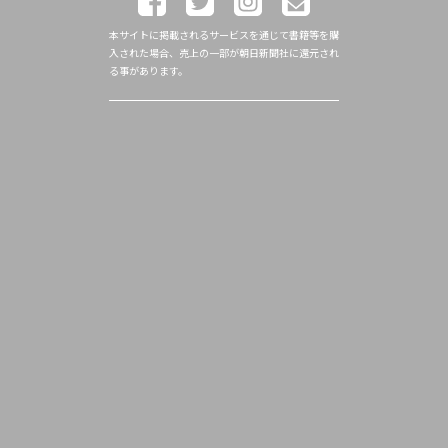
本サイトに掲載されるサービスを通じて書籍等を購
入された場合、売上の一部が朝日新聞社に還元され
る事があります。