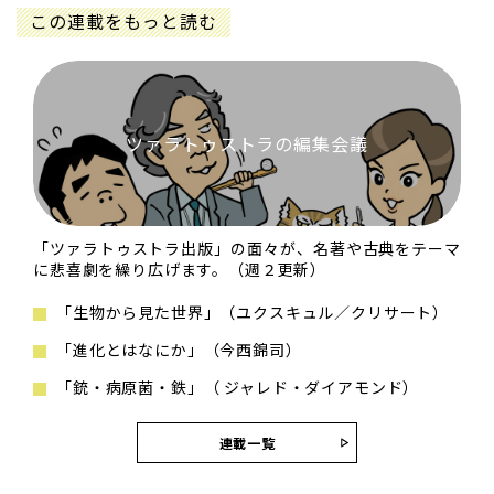
この連載をもっと読む
ツァラトゥストラの編集会議
「ツァラトゥストラ出版」の面々が、名著や古典をテーマ
に悲喜劇を繰り広げます。（週２更新）
「生物から見た世界」（ユクスキュル／クリサート）
「進化とはなにか」（今西錦司）
「銃・病原菌・鉄」（ ジャレド・ダイアモンド）
連載一覧