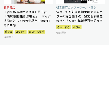
谷原書店
朝宮運河のホラーワールド渉猟
【谷原店長のオススメ】桜玉吉
怪奇・幻想好きが拍手喝采するホ
「満喫漫玉日記 深夜便」 ギャグ
ラーの好企画３点 超常現象研究
漫画家としての苦悩経た中年の日
のバイブルから舞城版百物語まで
常に共感
ぞっとする
ホラー
愛でる
コミック
東日本大震災
朝宮運河
谷原章介