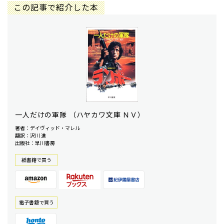
この記事で紹介した本
一人だけの軍隊 （ハヤカワ文庫 ＮＶ）
著者：デイヴィッド・マレル
翻訳：沢川 進
出版社：早川書房
紙書籍で買う
電⼦書籍で買う