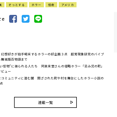
猟
ぞっとする
ホラー
怪奇
アメリカ
re
・幻想好きが拍手喝采するホラーの好企画３点 超常現象研究のバイブ
ら舞城版百物語まで
愛い怪物”に操られる人たち 阿泉来堂さんの侵略ホラー「忌み児の町」
タビュー
なコミュニティに潜む闇 閉ざされた町や村を舞台にしたホラー小説の
3点
連載一覧