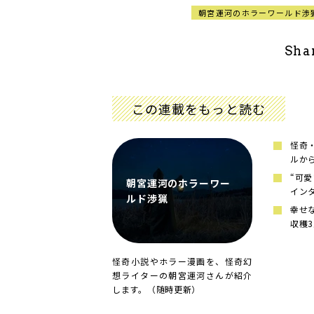
朝宮運河のホラーワールド渉
Sha
この連載をもっと読む
怪奇
ルか
“可
朝宮運河のホラーワー
イン
ルド渉猟
幸せ
収穫
怪奇小説やホラー漫画を、怪奇幻
想ライターの朝宮運河さんが紹介
します。（随時更新）