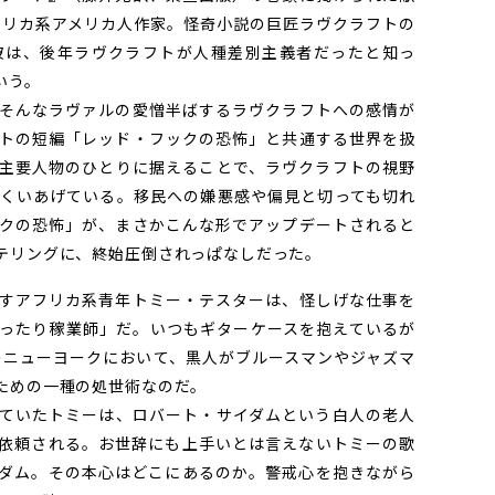
アフリカ系アメリカ人作家。怪奇小説の巨匠ラヴクラフトの
彼は、後年ラヴクラフトが人種差別主義者だったと知っ
いう。
そんなラヴァルの愛憎半ばするラヴクラフトへの感情が
トの短編「レッド・フックの恐怖」と共通する世界を扱
主要人物のひとりに据えることで、ラヴクラフトの視野
くいあげている。移民への嫌悪感や偏見と切っても切れ
クの恐怖」が、まさかこんな形でアップデートされると
テリングに、終始圧倒されっぱなしだった。
すアフリカ系青年トミー・テスターは、怪しげな仕事を
ったり稼業師」だ。いつもギターケースを抱えているが
代のニューヨークにおいて、黒人がブルースマンやジャズマ
ための一種の処世術なのだ。
ていたトミーは、ロバート・サイダムという白人の老人
依頼される。お世辞にも上手いとは言えないトミーの歌
ダム。その本心はどこにあるのか。警戒心を抱きながら