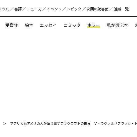
コラム
書評
ニュース
イベント
トピック
次回の読書⾯
連載一覧
好書好日
受賞作
絵本
エッセイ
コミック
ホラー
私が選ぶ本
？
えほん新定番
今めぐりたい児童文学の世界
図鑑の中の小宇宙
アフリカ系アメリカ人が語り直すラヴクラフトの世界 Ｖ・ラヴァル「ブラック・