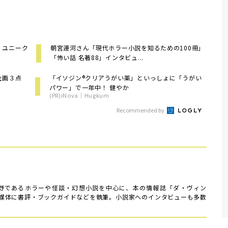
、ユニーク
朝宮運河さん「現代ホラー小説を知るための100冊」
「怖い話 名著88」インタビュ...
好企画３点
「イソジン®クリアうがい薬」といっしょに「うがい
パワー」で一年中！ 健やか
(PR)iNova｜Hugkum
Recommended by
分野であるホラーや怪談・幻想小説を中心に、本の情報誌「ダ・ヴィン
媒体に書評・ブックガイドなどを執筆。小説家へのインタビューも多数