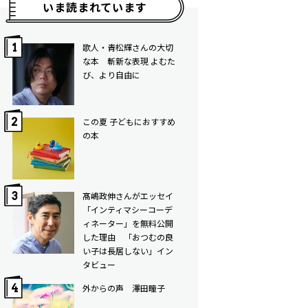
いま読まれています
歌人・青松輝さんの大切
な本 斬新な表現 よむた
び、より自由に
この夏 子どもにおすすめ
の本
髙嶋政伸さんがエッセイ
「インティマシーコーデ
ィネーター」を無料公開
した理由 「おつむの良
い子は長居しない」イン
タビュー
外からの声 澤田瞳子