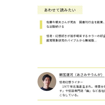
あわせて読みたい
佐藤今朝夫さんが死去 国書刊行会を創業
な出版続ける
怪奇・幻想好きが拍手喝采するホラーの
超常現象研究のバイブルから舞城版...
朝宮運河（あさみやうんが）
怪奇幻想ライター
1977年北海道生まれ。得意
チ」や怪談専門誌「幽」など各社
こなしている。