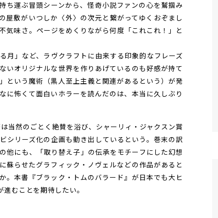
持ち運ぶ冒頭シーンから、怪奇小説ファンの心を鷲掴み
の屋敷がいつしか〈外〉の次元と繋がってゆくおぞまし
不気味さ――。ページをめくりながら何度「これこれ！」と
る月」など、ラヴクラフトに由来する印象的なフレーズ
ないオリジナルな世界を作りあげているのも好感が持て
」という魔術（黒人至上主義と関連があるという）が発
なに怖くて面白いホラーを読んだのは、本当に久しぶり
著は当然のごとく絶賛を浴び、シャーリィ・ジャクスン賞
ビシリーズ化の企画も動き出しているという。巻末の訳
の他にも、「取り替え子」の伝承をモチーフにした幻想
に蘇らせたグラフィック・ノヴェルなどの作品があると
か。本書『ブラック・トムのバラード』が日本でも大ヒ
が進むことを期待したい。