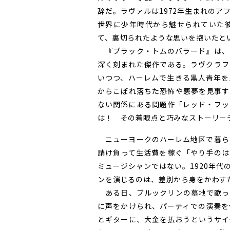
辞だ。ラヴァルは1972年生まれの
世界に少年時代から魅せられていた
て、裏切られたような思いを抱いたと
『ブラック・トムのバラード』は、
深く刻まれた傑作である。ラヴクラフ
いつつ、ハーレムで生きる黒人青年を
からこぼれ落ちた恐怖や悪夢を見事す
ない関係にある問題作「レッド・フッ
は！ その着眼点と巧みなストーリー
ニューヨークのハーレム地区で暮ら
請け負って生活費を稼ぐ「やり手のは
ミュージシャンではない。1920年
ンを演じるのは、差別から身をかわす
ある日、ブルックリンの墓地で歌っ
に声をかけられ、パーティでの演奏を
とギターに、大金を払おうというサイ