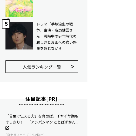
ドラマ「手塚治虫の戦
争」主演・高良健吾さ
ん 戦時中の少年時代の
厳しさと漫画への強い熱
量を感じながら
人気ランキング⼀覧
注目記事[PR]
「言葉で伝える力」を育めば、イヤイヤ期も
すっきり！ 「アンパンマン ことばずかん...
PR(セガフェイブ｜HugKum)