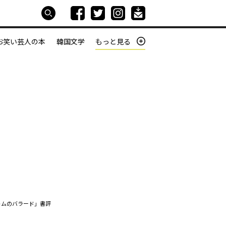
お笑い芸人の本
韓国文学
もっと見る
本屋は生きている
働きざかりの君たちへ
トムのバラード」書評