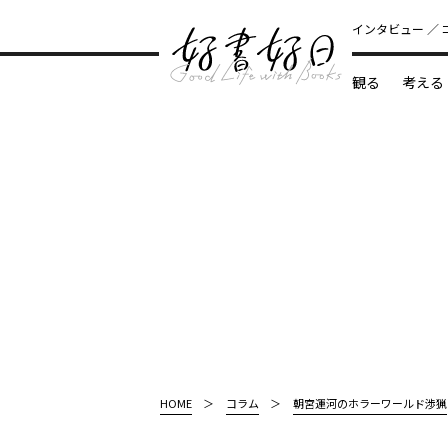
インタビュー
観る
考える
どんな本
HOME
コラム
朝宮運河のホラーワールド渉猟