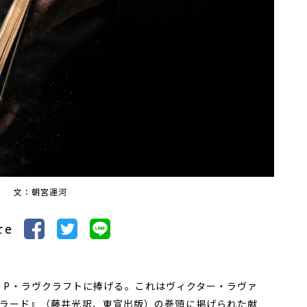
文：朝宮運河
re
P・ラヴクラフトに捧げる――。これはヴィクター・ラヴァ
ラード』（藤井光訳、東宣出版）の巻頭に掲げられた献