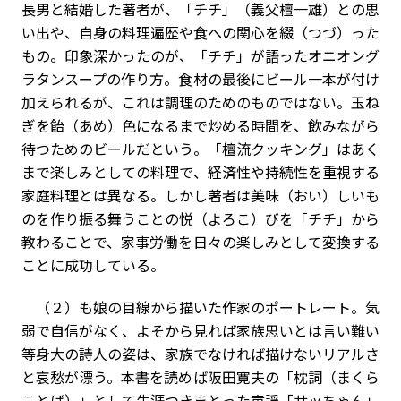
長男と結婚した著者が、「チチ」（義父檀一雄）との思
い出や、自身の料理遍歴や食への関心を綴（つづ）った
もの。印象深かったのが、「チチ」が語ったオニオング
ラタンスープの作り方。食材の最後にビール一本が付け
加えられるが、これは調理のためのものではない。玉ね
ぎを飴（あめ）色になるまで炒める時間を、飲みながら
待つためのビールだという。「檀流クッキング」はあく
まで楽しみとしての料理で、経済性や持続性を重視する
家庭料理とは異なる。しかし著者は美味（おい）しいも
のを作り振る舞うことの悦（よろこ）びを「チチ」から
教わることで、家事労働を日々の楽しみとして変換する
ことに成功している。
（２）も娘の目線から描いた作家のポートレート。気
弱で自信がなく、よそから見れば家族思いとは言い難い
等身大の詩人の姿は、家族でなければ描けないリアルさ
と哀愁が漂う。本書を読めば阪田寛夫の「枕詞（まくら
ことば）」として生涯つきまとった童謡「サッちゃん」