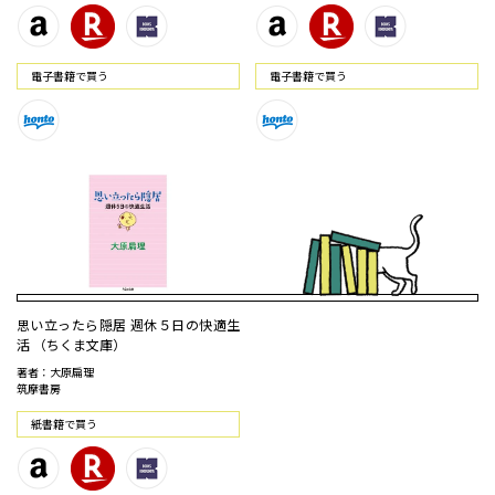
電⼦書籍で買う
電⼦書籍で買う
思い立ったら隠居 週休５日の快適生
活 （ちくま文庫）
著者：大原扁理
筑摩書房
紙書籍で買う