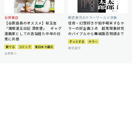
谷原書店
朝宮運河のホラーワールド渉猟
【谷原店長のオススメ】桜玉吉
怪奇・幻想好きが拍手喝采するホ
「満喫漫玉日記 深夜便」 ギャグ
ラーの好企画３点 超常現象研究
漫画家としての苦悩経た中年の日
のバイブルから舞城版百物語まで
常に共感
ぞっとする
ホラー
愛でる
コミック
東日本大震災
朝宮運河
谷原章介