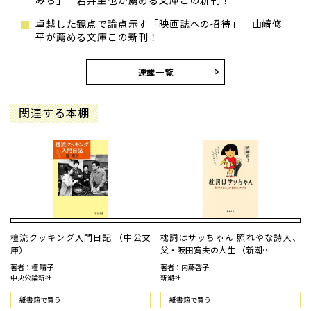
みち」 岩井圭也が薦める文庫この新刊！
卓越した観点で論点示す「映画誌への招待」 山﨑修
平が薦める文庫この新刊！
連載一覧
関連する本棚
檀流クッキング入門日記 （中公文
枕詞はサッちゃん 照れやな詩人、
庫）
父・阪田寛夫の人生 （新潮…
著者：檀 晴子
著者：内藤啓子
中央公論新社
新潮社
紙書籍で買う
紙書籍で買う