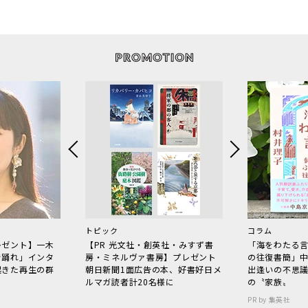
トピック
コラム
レゼント】一木
【PR 光文社・創英社・みすず書
「海をわたる
で踊れ」インタ
房・ミネルヴァ書房】プレゼント
の往復書簡」
起きた再生の群
朝日新聞1面広告の本、好書好日メ
出逢いの不思
ルマガ読者計20名様に
の〝家族〟
PR by 集英社