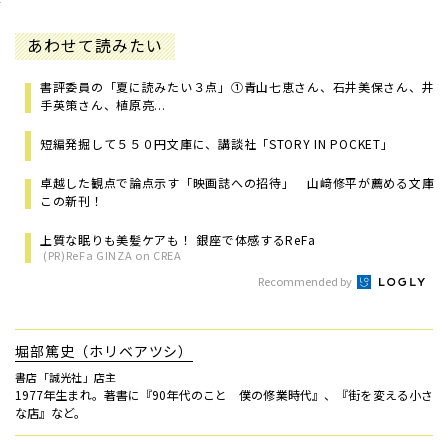
あわせて読みたい
書評委員の「夏に読みたい３点」①青山七恵さん、石井美保さん、井
手英策さん、植原亮...
短編発掘して５５０円文庫に、講談社「STORY IN POCKET」
卓越した観点で論点示す「映画誌への招待」 山﨑修平が薦める文庫
この新刊！
上質な眠りも美髪ケアも！ 銀座で体感するReFa
(PR)ReFa GINZA on CREA
Recommended by
堀部篤史（ホリベアツシ）
書店「誠光社」店主
1977年生まれ。著書に『90年代のこと 僕の修業時代』、『街を変える小さ
な店』など。