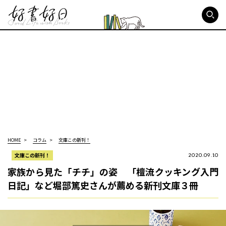
好書好日
HOME
コラム
文庫この新刊！
文庫この新刊！
2020.09.10
家族から見た「チチ」の姿 「檀流クッキング入門
日記」など堀部篤史さんが薦める新刊文庫３冊