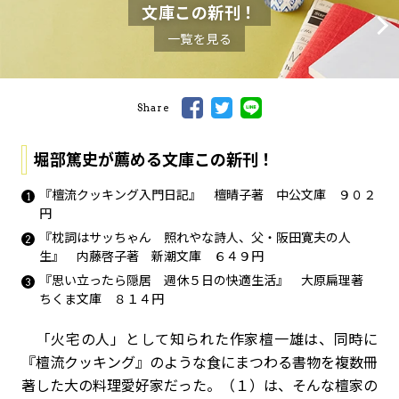
文庫この新刊！
一覧を見る
Share
堀部篤史が薦める文庫この新刊！
『檀流クッキング入門日記』 檀晴子著 中公文庫 ９０２
円
『枕詞はサッちゃん 照れやな詩人、父・阪田寛夫の人
生』 内藤啓子著 新潮文庫 ６４９円
『思い立ったら隠居 週休５日の快適生活』 大原扁理著
ちくま文庫 ８１４円
「火宅の人」として知られた作家檀一雄は、同時に
『檀流クッキング』のような食にまつわる書物を複数冊
著した大の料理愛好家だった。（１）は、そんな檀家の