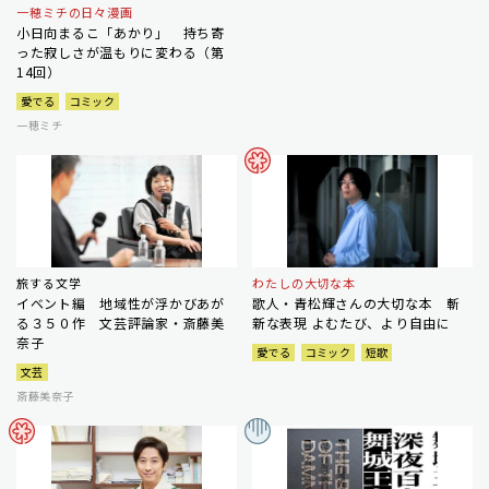
一穂ミチの日々漫画
小日向まるこ「あかり」 持ち寄
った寂しさが温もりに変わる（第
14回）
愛でる
コミック
一穂ミチ
旅する文学
わたしの大切な本
イベント編 地域性が浮かびあが
歌人・青松輝さんの大切な本 斬
る３５０作 文芸評論家・斎藤美
新な表現 よむたび、より自由に
奈子
愛でる
コミック
短歌
文芸
斎藤美奈子