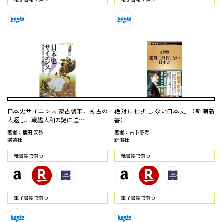
日本史サイエンス 蒙古襲来、秀吉の
絶対に挫折しない日本史 （新潮新
大返し、戦艦大和の謎に迫…
書）
著者：播田 安弘
著者：古市憲寿
講談社
新潮社
紙書籍で買う
紙書籍で買う
電⼦書籍で買う
電⼦書籍で買う