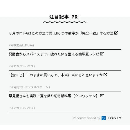
注目記事[PR]
８月のロト6はこの方法で買え!!６つの数字が『完全一致』する方法
PR(株式会社MURA)
発酵食からスパイスまで、疲れた体を整える簡単夏レシピ
PR(マガジンハウス)
【宝くじ】このままの買い方で、本当に当たると思いますか
PR(合同会社デジタルファーム )
早見優さんも実践！夏を乗り切る鍋料理【クロワッサン】
PR(マガジンハウス)
Recommended by