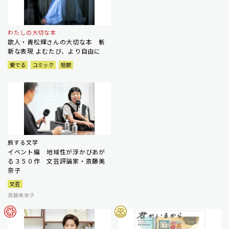
わたしの大切な本
歌人・青松輝さんの大切な本 斬
新な表現 よむたび、より自由に
愛でる
コミック
短歌
旅する文学
イベント編 地域性が浮かびあが
る３５０作 文芸評論家・斎藤美
奈子
文芸
斎藤美奈子