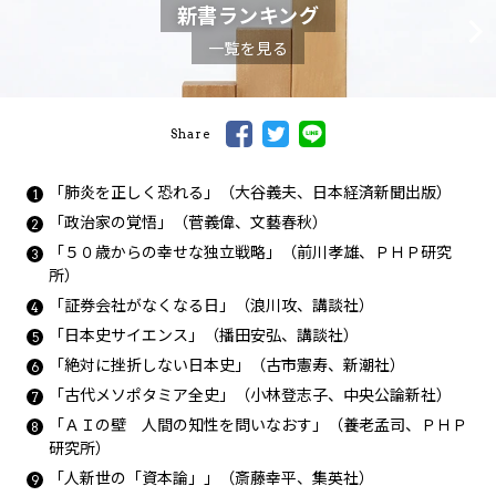
新書ランキング
一覧を見る
Share
「肺炎を正しく恐れる」（大谷義夫、日本経済新聞出版）
「政治家の覚悟」（菅義偉、文藝春秋）
「５０歳からの幸せな独立戦略」（前川孝雄、ＰＨＰ研究
所）
「証券会社がなくなる日」（浪川攻、講談社）
「日本史サイエンス」（播田安弘、講談社）
「絶対に挫折しない日本史」（古市憲寿、新潮社）
「古代メソポタミア全史」（小林登志子、中央公論新社）
「ＡＩの壁 人間の知性を問いなおす」（養老孟司、ＰＨＰ
研究所）
「人新世の「資本論」」（斎藤幸平、集英社）