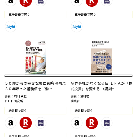
電⼦書籍で買う
電⼦書籍で買う
５０歳からの幸せな独立戦略 会社で
証券会社がなくなる日 ＩＦＡが「株
３０年培った経験値を「働…
式投資」を変える （講談…
著者：前川 孝雄
著者：浪川攻
ＰＨＰ研究所
講談社
紙書籍で買う
紙書籍で買う
電⼦書籍で買う
電⼦書籍で買う