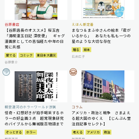
谷原書店
えほん新定番
【谷原店長のオススメ】桜玉吉
まなつ＆まふゆさんの絵本「君が
「満喫漫玉日記 深夜便」 ギャグ
いるから」 あなたも私も一つの
漫画家としての苦悩経た中年の日
星のような大切な存在
常に共感
贈る
絵本
愛でる
コミック
東日本大震災
石井広子
谷原章介
朝宮運河のホラーワールド渉猟
コラム
怪奇・幻想好きが拍手喝采するホ
アメリカ・政治と戦争 さまよえ
ラーの好企画３点 超常現象研究
る超大国のゆくえ 【じんぶん堂
のバイブルから舞城版百物語まで
注目記事セレクト】
ぞっとする
ホラー
考える
アメリカ
政治
朝宮運河
加賀直樹