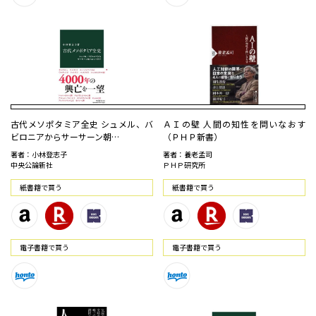
古代メソポタミア全史 シュメル、バ
ＡＩの壁 人間の知性を問いなおす
ビロニアからサーサーン朝…
（ＰＨＰ新書）
著者：小林登志子
著者：養老孟司
中央公論新社
ＰＨＰ研究所
紙書籍で買う
紙書籍で買う
電⼦書籍で買う
電⼦書籍で買う