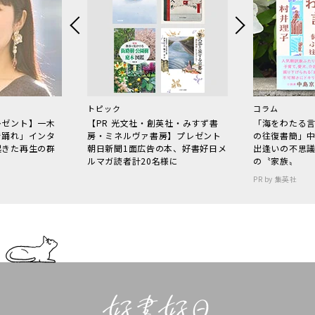
トピック
コラム
レゼント】一木
【PR 光文社・創英社・みすず書
「海をわたる
で踊れ」インタ
房・ミネルヴァ書房】プレゼント
の往復書簡」
起きた再生の群
朝日新聞1面広告の本、好書好日メ
出逢いの不思
ルマガ読者計20名様に
の〝家族〟
PR by 集英社