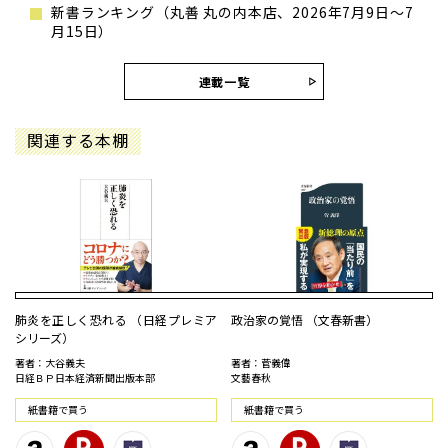
新書ランキング（丸善 丸の内本店、2026年7月9日～7
月15日）
連載一覧
関連する本棚
肺炎を正しく恐れる （日経プレミア
政治家の覚悟 （文春新書）
シリーズ）
著者：大谷義夫
著者：菅義偉
日経ＢＰ日本経済新聞出版本部
文藝春秋
紙書籍で買う
紙書籍で買う