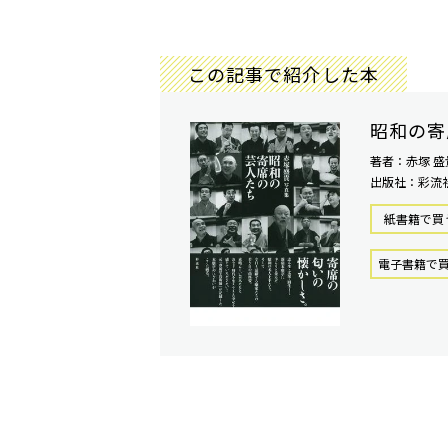
この記事で紹介した本
昭和の寄
著者：赤塚 盛
出版社：彩流
紙書籍で買
電⼦書籍で