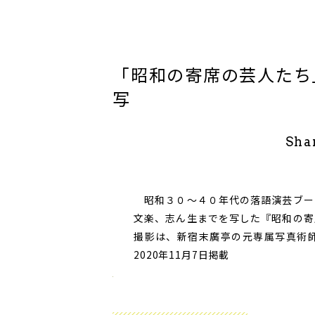
「昭和の寄席の芸人たち
写
Sha
昭和３０～４０年代の落語演芸ブー
文楽、志ん生までを写した『昭和の寄
撮影は、新宿末廣亭の元専属写真術
2020年11月7日掲載