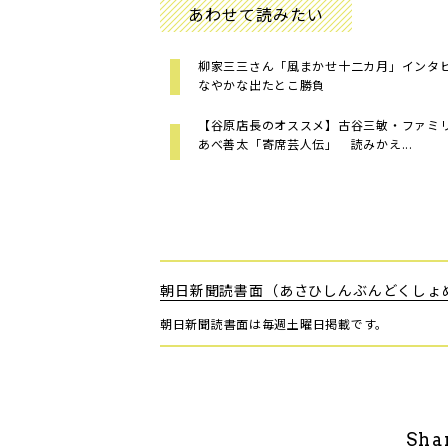
あわせて読みたい
柳家三三さん「風まかせ十二カ月」インタ
なやかな出たとこ勝負
【谷原店長のオススメ】古谷三敏・ファミ
あべ善太「寄席芸人伝」 読みかえ...
朝日新聞読書面（あさひしんぶんどくしょ
朝日新聞読書面は毎週土曜日掲載です。
Sha