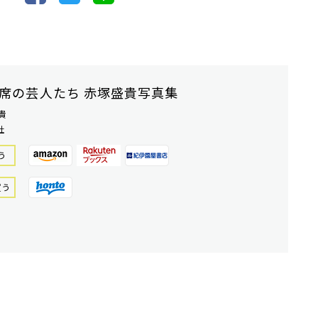
席の芸人たち 赤塚盛貴写真集
貴
社
う
買う