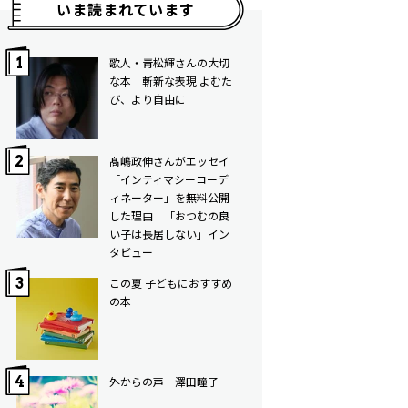
いま読まれています
歌人・青松輝さんの大切
な本 斬新な表現 よむた
び、より自由に
髙嶋政伸さんがエッセイ
「インティマシーコーデ
ィネーター」を無料公開
した理由 「おつむの良
い子は長居しない」イン
タビュー
この夏 子どもにおすすめ
の本
外からの声 澤田瞳子