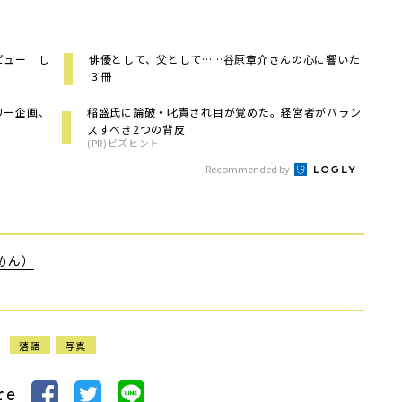
ビュー し
俳優として、父として……谷原章介さんの心に響いた
３冊
リー企画、
稲盛氏に論破・叱責され目が覚めた。経営者がバラン
スすべき2つの背反
(PR)ビズヒント
Recommended by
めん）
落語
写真
re