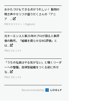
おかたづけもできる点がうれしい！ 動物の
鳴き声やセリフが盛りだくさんの「アニ
ア ...
PR(タカラトミー｜Hugkum)
元キーエンス人事25年のプロが語る人事評
価の勘所。「組織を腐らせるNG評価」と
は...
PR(ビズヒント)
「うちの社員はやる気がない」と嘆くリーダ
ーへの警鐘。自律型組織をつくる前に外せ
な...
PR(ビズヒント)
Recommended by