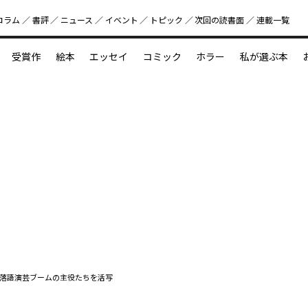
コラム
書評
ニュース
イベント
トピック
次回の読書⾯
連載一覧
好書好日
受賞作
絵本
エッセイ
コミック
ホラー
私が選ぶ本
？
えほん新定番
今めぐりたい児童文学の世界
図鑑の中の小宇宙
落語演芸ブームの主役たちを活写