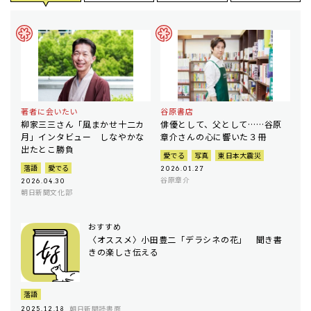
著者に会いたい
谷原書店
柳家三三さん「風まかせ十二カ
俳優として、父として……谷原
月」インタビュー しなやかな
章介さんの心に響いた３冊
出たとこ勝負
愛でる
写真
東日本大震災
落語
愛でる
2026.01.27
谷原章介
2026.04.30
朝日新聞文化部
おすすめ
〈オススメ〉小田豊二「デラシネの花」 聞き書
きの楽しさ伝える
落語
朝日新聞読書面
2025.12.18