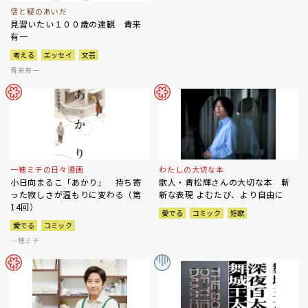
信と疑のあいだ
見習いたい１００歳の達観 青来
有一
考える
エッセイ
文芸
青来有一
一穂ミチの日々漫画
わたしの大切な本
小日向まるこ「あかり」 持ち寄
歌人・青松輝さんの大切な本 斬
った寂しさが温もりに変わる（第
新な表現 よむたび、より自由に
14回）
愛でる
コミック
短歌
愛でる
コミック
一穂ミチ