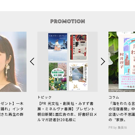
トピック
コラム
レゼント】一木
【PR 光文社・創英社・みすず書
「海をわたる
で踊れ」インタ
房・ミネルヴァ書房】プレゼント
の往復書簡」
起きた再生の群
朝日新聞1面広告の本、好書好日メ
出逢いの不思
ルマガ読者計20名様に
の〝家族〟
PR by 集英社