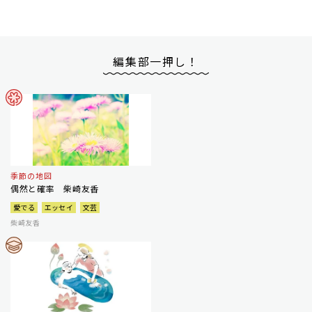
編集部一押し！
季節の地図
偶然と確率 柴崎友香
愛でる
エッセイ
文芸
柴崎友香