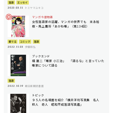
落語
エッセイ
トミヤマユキコ
2023.03.11
マンガ今昔物語
女性落語家の活躍、マンガの世界でも 末永裕
樹・馬上鷹将「あかね噺」（第134回）
愛でる
コミック
落語
伊藤和弘
2022.11.03
ブックエンド
橘 蓮二「噺家 小三治」 「語るな」と言っていた
噺家について語る
落語
朝日新聞読書面
2022.10.19
トピック
９５人の名場面を紹介「横井洋司写真集 名人
粋人 奇人 昭和平成落語写真鑑」