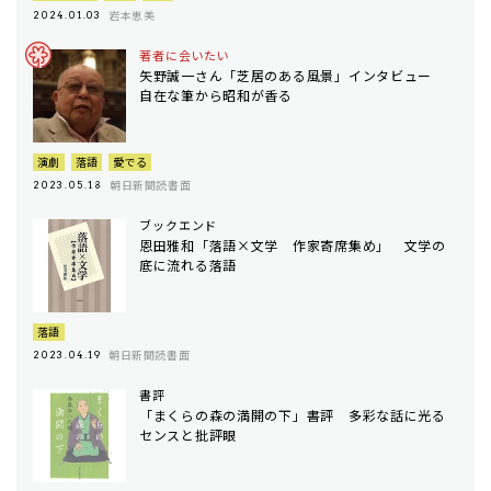
岩本恵美
2024.01.03
著者に会いたい
矢野誠一さん「芝居のある風景」インタビュー
自在な筆から昭和が香る
演劇
落語
愛でる
朝日新聞読書面
2023.05.18
ブックエンド
恩田雅和「落語×文学 作家寄席集め」 文学の
底に流れる落語
落語
朝日新聞読書面
2023.04.19
書評
「まくらの森の満開の下」書評 多彩な話に光る
センスと批評眼