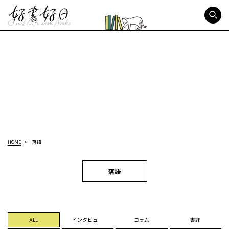
好書好日
HOME
落語
落語
ALL
インタビュー
コラム
書評