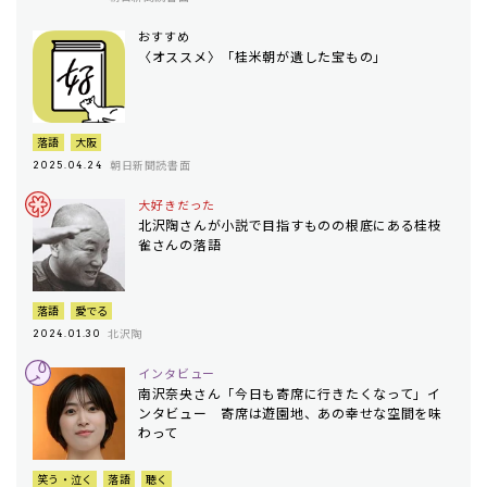
おすすめ
〈オススメ〉「桂米朝が遺した宝もの」
落語
大阪
朝日新聞読書面
2025.04.24
大好きだった
北沢陶さんが小説で目指すものの根底にある桂枝
雀さんの落語
落語
愛でる
北沢陶
2024.01.30
インタビュー
南沢奈央さん「今日も寄席に行きたくなって」イ
ンタビュー 寄席は遊園地、あの幸せな空間を味
わって
笑う・泣く
落語
聴く