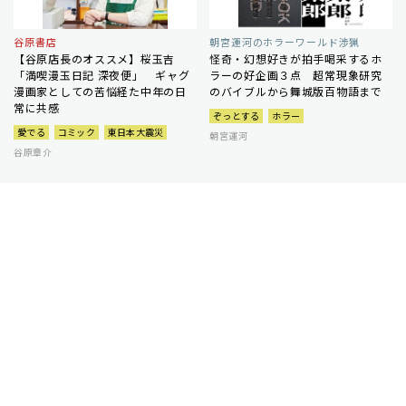
谷原書店
朝宮運河のホラーワールド渉猟
【谷原店長のオススメ】桜玉吉
怪奇・幻想好きが拍手喝采するホ
「満喫漫玉日記 深夜便」 ギャグ
ラーの好企画３点 超常現象研究
漫画家としての苦悩経た中年の日
のバイブルから舞城版百物語まで
常に共感
ぞっとする
ホラー
愛でる
コミック
東日本大震災
朝宮運河
谷原章介