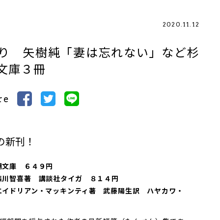
2020.11.12
り 矢樹純「妻は忘れない」など杉
文庫３冊
re
の新刊！
潮文庫 ６４９円
森川智喜著 講談社タイガ ８１４円
エイドリアン・マッキンティ著 武藤陽生訳 ハヤカワ・