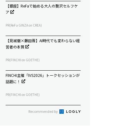
【銀座】ReFaで始める大人の贅沢セルフケ
ア
PR(ReFa GINZA on CREA)
【見城徹×藤田晋】AI時代でも変わらない経
営者の本質
PR(FINCHI on GOETHE)
FINCHI主催「IVS2026」トークセッションが
話題に！
PR(FINCHI on GOETHE)
Recommended by