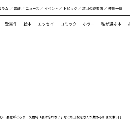
コラム
書評
ニュース
イベント
トピック
次回の読書⾯
連載一覧
好書好日
受賞作
絵本
エッセイ
コミック
ホラー
私が選ぶ本
？
えほん新定番
今めぐりたい児童文学の世界
図鑑の中の小宇宙
び、悪意がどろり 矢樹純「妻は忘れない」など杉江松恋さんが薦める新刊文庫３冊