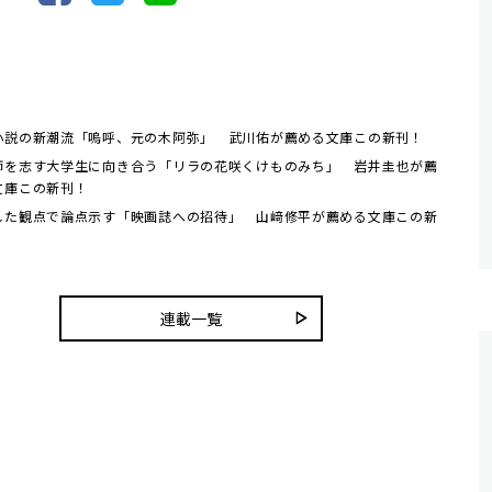
小説の新潮流「嗚呼、元の木阿弥」 武川佑が薦める文庫この新刊！
師を志す大学生に向き合う「リラの花咲くけものみち」 岩井圭也が薦
文庫この新刊！
した観点で論点示す「映画誌への招待」 山﨑修平が薦める文庫この新
連載一覧