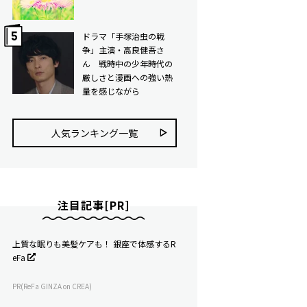
ドラマ「手塚治虫の戦
争」主演・高良健吾さ
ん 戦時中の少年時代の
厳しさと漫画への強い熱
量を感じながら
人気ランキング⼀覧
注目記事[PR]
上質な眠りも美髪ケアも！ 銀座で体感するR
eFa
PR(ReFa GINZA on CREA)