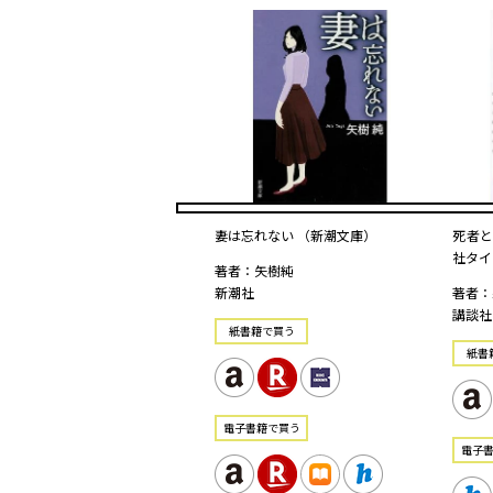
妻は忘れない （新潮文庫）
死者と
社タイ
著者：矢樹純
新潮社
著者：
講談社
紙書籍で買う
紙書
電⼦書籍で買う
電⼦