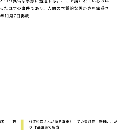
という異常な事態に遭遇する。ここで描かれているのは
ったはずの事件であり、人間の本質的な愚かさを痛感さ
年11月7日掲載
棲家」 若
杉江松恋さんが語る職業としての書評家 新刊にこだ
り 作品主義で解説