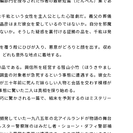
編部門を授与された作者の最新短篇（たんぺん）集であ
千紘という女性を主人公とした心理劇だ。義父の葬儀
晶彦はまだ彼女を愛しているのではないか。自分を邪魔
ないか。そうした疑惑を裏付ける証拠の品を、千紘は発
を覆う殻にひびが入り、悪意がどろりと顔を出す。収め
、どれも意外な地点に着地する。
品である。興信所を経営する彗山小竹（ほうきやまし
調査の対象者が急死するという事態に遭遇する。彼女た
が三十年前に死んだ妹らしい人物と会話を交わす模様が
事態に驚いた二人は真相を探り始める。
巧に驚かされる一篇で、結末を予測するのはミステリー
頻発していた一九八五年の北アイルランドが物語の舞台
ルスター警察隊のはみだし者・ショーン・ダフィ警部補