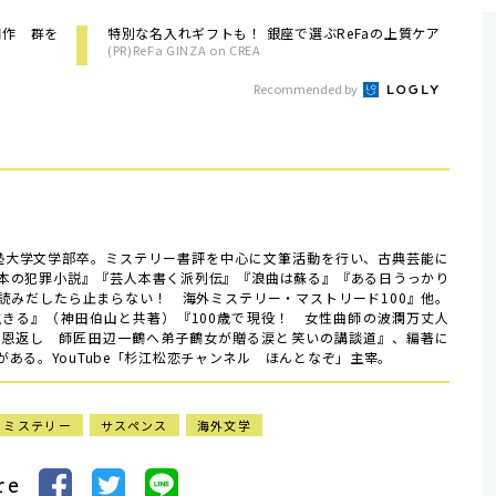
補作 群を
特別な名入れギフトも！ 銀座で選ぶReFaの上質ケア
(PR)ReFa GINZA on CREA
Recommended by
義塾大学文学部卒。ミステリー書評を中心に文筆活動を行い、古典芸能に
本の犯罪小説』『芸人本書く派列伝』『浪曲は蘇る』『ある日うっかり
読みだしたら止まらない！ 海外ミステリー・マストリード100』他。
きる』（神田伯山と共著）『100歳で現役！ 女性曲師の波瀾万丈人
の恩返し 師匠田辺一鶴へ弟子鶴女が贈る涙と笑いの講談道』、編著に
ある。YouTube「杉江松恋チャンネル ほんとなぞ」主宰。
ミステリー
サスペンス
海外文学
re