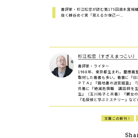
書評家・杉江松恋が読む第175回直木賞候
抜く蝉谷めぐ実「見えるか保己一...
杉江松恋（すぎえまつこい）
書評家・ライター
1968年、東京都生まれ。慶應
取材した著書も多い。著書に『日
ＰＴＡ』『路地裏の迷宮踏査』『
共著に『絶滅危惧職 講談師を生
生』（玉川祐子と共著）『鶴女
『名探偵と学ぶミステリー』などが
文庫この新刊！
Sha