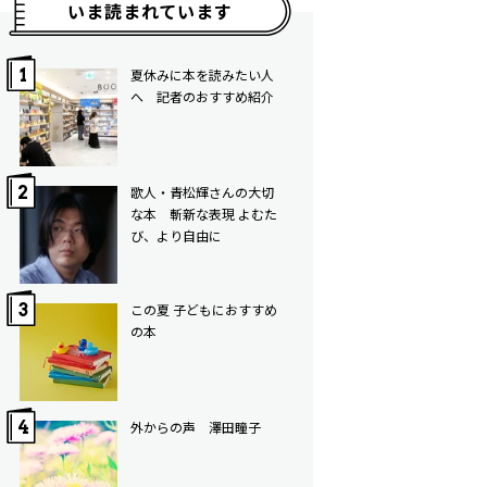
いま読まれています
夏休みに本を読みたい人
へ 記者のおすすめ紹介
歌人・青松輝さんの大切
な本 斬新な表現 よむた
び、より自由に
この夏 子どもにおすすめ
の本
外からの声 澤田瞳子