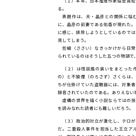
（１）本年、日本推理作家協会賞短
る。
表題作は、夫・晶彦との関係に悩む
に、晶彦の前妻である佑香が現れた。
に感じ、排除しようとしているのでは
見してしまう。
些細（ささい）なきっかけから日常
られているのはそうした五つの物語で
（２）は怪談風の装いをまとった作
の）と不狼煙（のろさず）さくらは、
ちが仕掛けていた盗聴器には、対象者
録音されていたのである。ありえない
虚構の世界を描く小説ならではの技
を読みなれた読者にも難しいだろう。
（３）政治的対立が激化し、テロが
だ。二重殺人事件を担当した王立ア