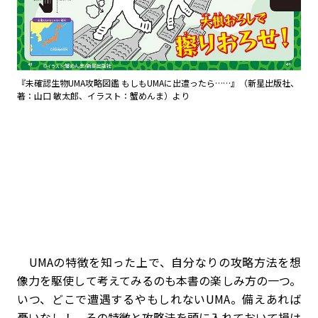
『未確認生物UMA攻略図鑑 もしもUMAに出遭ったら……』（新星出版社、
著：山口 敏太郎、イラスト：蟹めんま）より
UMAの特徴を知った上で、自分なりの攻略方法を想
像力を駆使して考えてみるのも本書の楽しみ方の一つ。
いつ、どこで遭遇するやもしれないUMA。備えあれば
憂いなし！ その特徴と攻略法を頭に入れておいて損は