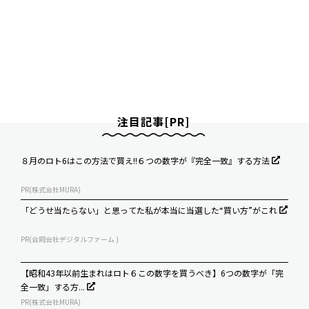
注目記事[PR]
８月のロト6はこの方法で買え!!６つの数字が『完全一致』する方法
PR(株式会社MURA)
「どうせ当たらない」と思ってた私が本当に当選した“買い方”がこれ
PR(合同会社デジタルファーム )
【昭和43年以前生まれはロト６この数字を買うべき】6つの数字が「完
全一致」する方...
PR(株式会社MURA)