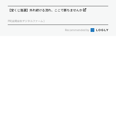
【宝くじ落選】外れ続ける流れ、ここで断ちませんか
PR(合同会社デジタルファーム )
Recommended by