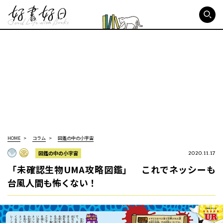
好書好日
HOME
コラム
図鑑の中の小宇宙
図鑑の中の小宇宙
2020.11.17
「未確認生物UMA攻略図鑑」 これでネッシーも
台風人間も怖くない！