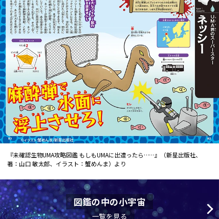
『未確認生物UMA攻略図鑑 もしもUMAに出遭ったら……』（新星出版社、
著：山口 敏太郎、イラスト：蟹めんま）より
図鑑の中の小宇宙
一覧を見る