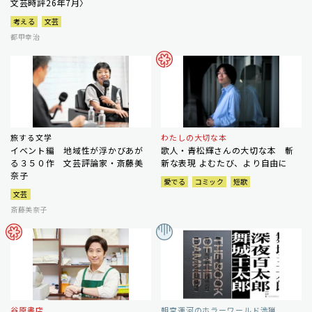
文芸時評26年7月〉
考える
文芸
都甲幸治
旅する文学
わたしの大切な本
イベント編 地域性が浮かびあが
歌人・青松輝さんの大切な本 斬
る３５０作 文芸評論家・斎藤美
新な表現 よむたび、より自由に
奈子
愛でる
コミック
短歌
文芸
斎藤美奈子
谷原書店
朝宮運河のホラーワールド渉猟