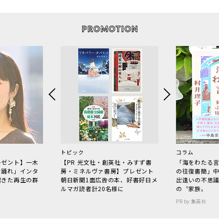
トピック
コラム
レゼント】一木
【PR 光文社・創英社・みすず書
「海をわたる
で踊れ」インタ
房・ミネルヴァ書房】プレゼント
の往復書簡」
起きた再生の群
朝日新聞1面広告の本、好書好日メ
出逢いの不思
ルマガ読者計20名様に
の〝家族〟
PR by 集英社