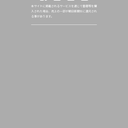
本サイトに掲載されるサービスを通じて書籍等を購
入された場合、売上の一部が朝日新聞社に還元され
る事があります。