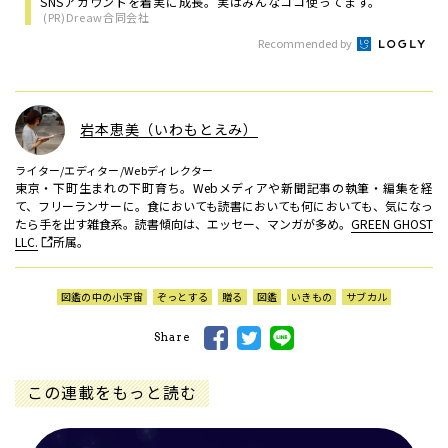
SNSアカウントを着実に成長。実はみんなココ使ってます。
(PR)Dreaw合同会社
Recommended by
岩本恵美（いわもとえみ）
ライター/エディター/Webディレクター
東京・下町生まれの下町育ち。Webメディアや新聞記事の執筆・編集を経
て、フリーランサーに。食においても読書においても何においても、気になっ
たら手を出す雑食系。読書傾向は、エッセー、マンガが多め。
GREEN GHOST
LLC.
所属。
図鑑の中の小宇宙
ぞっとする
贈る
図鑑
いきもの
サブカル
Share
この連載をもっと読む