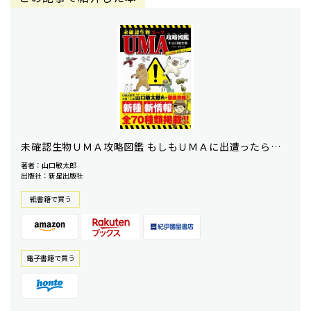
未確認生物ＵＭＡ攻略図鑑 もしもＵＭＡに出遭ったら…
著者：山口敏太郎
出版社：新星出版社
紙書籍で買う
電⼦書籍で買う