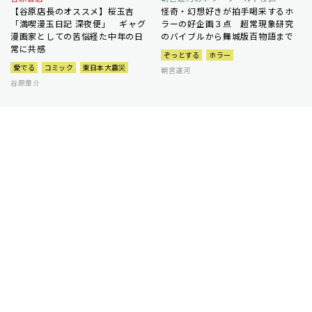
【谷原店長のオススメ】桜玉吉
怪奇・幻想好きが拍手喝采するホ
「満喫漫玉日記 深夜便」 ギャグ
ラーの好企画３点 超常現象研究
漫画家としての苦悩経た中年の日
のバイブルから舞城版百物語まで
常に共感
ぞっとする
ホラー
愛でる
コミック
東日本大震災
朝宮運河
谷原章介