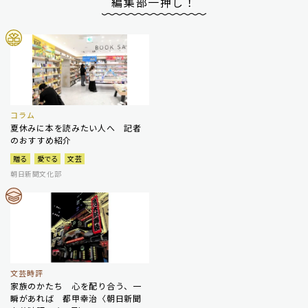
編集部一押し！
コラム
夏休みに本を読みたい人へ 記者
のおすすめ紹介
贈る
愛でる
文芸
朝日新聞文化部
文芸時評
家族のかたち 心を配り合う、一
瞬があれば 都甲幸治〈朝日新聞