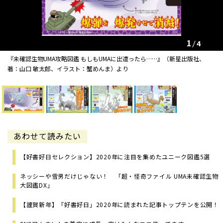
1
4
『未確認生物UMA攻略図鑑 もしもUMAに出遭ったら……』（新星出版社、
著：山口 敏太郎、イラスト：蟹めんま）より
あわせて読みたい
【好書好日セレクション】2020年に注目を集めたユニーク図鑑5選
ネッシーや雪男だけじゃない！ 「超・怪奇ファイル UMA未確認生物
大図鑑DX」
【謹賀新年】「好書好日」2020年に読まれた記事トップテンを公開！