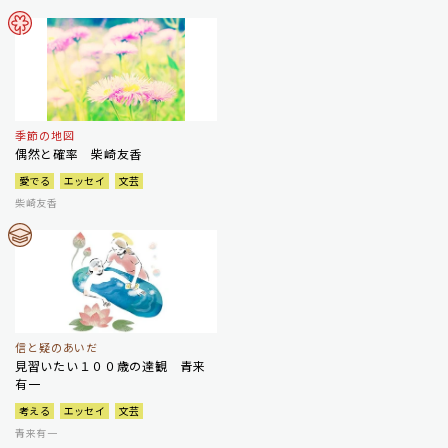
季節の地図
偶然と確率 柴崎友香
愛でる
エッセイ
文芸
柴崎友香
信と疑のあいだ
見習いたい１００歳の達観 青来
有一
考える
エッセイ
文芸
青来有一