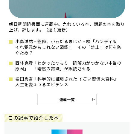
朝日新聞読書面に連載中。売れている本、話題の本を取り
上げ、評します。（週１更新）
小島洋祐・監修、小豆だるまほか・絵「ハンディ版
それ犯罪かもしれない図鑑」 その「禁止」は何を防
ぐため？
西林克彦「わかったつもり 読解力がつかない本当の
原因」 「暗黙の常識」が誤読させる
堀田秀吾「科学的に証明された すごい習慣大百科」
人生を変えうるエビデンス
連載一覧
この記事で紹介した本