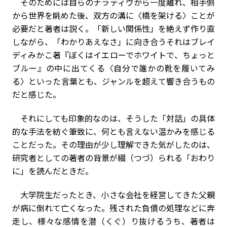
そのためには自らのナラティヴから一度離れ、相手側
から世界を眺めた後、双方の溝に〈橋を架ける〉ことが
必要だと著者は説く。「新しい関係性」を絶えず作り直
しながら、「わかりあえなさ」に向き合う――それはブレイ
ディみかこ著『ぼくはイエローでホワイトで、ちょっと
ブルー』の中に出てくる〈自分で誰かの靴を履いてみ
る〉といった言葉とも、ジャンルを超えて響き合うもの
だと感じた。
それにしても印象的なのは、そうした「対話」の具体
的な手法を紡ぐ筆致に、何とも言えない温かみを感じる
ことだった。その理由が少し理解できた気がしたのは、
研究者としての著者の背景が綴（つづ）られる「おわり
に」を読んだときだ。
大学院生だったとき、小さな会社を経営してきた父親
が病に倒れて亡くなった。残された負債の処理などに奔
走し、様々な感情を潜（くぐ）り抜けるうち、著者は