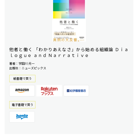
他者と働く 「わかりあえなさ」から始める組織論 Ｄｉａ
ｌｏｇｕｅ ａｎｄ Ｎａｒｒａｔｉｖｅ
著者：宇田川 元一
出版社：ニューズピックス
紙書籍で買う
電⼦書籍で買う