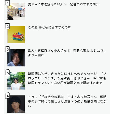
夏休みに本を読みたい人へ 記者のおすすめ紹介
この夏 子どもにおすすめの本
歌人・青松輝さんの大切な本 斬新な表現 よむたび、
より自由に
韓国語は独学、きっかけは推しへのメッセージ 「ブ
ロッコリーパンチ」訳者の山口さやかさん K-POPも
韓国ドラマも知らない私が韓国文学を翻訳するまで
ドラマ「手塚治虫の戦争」主演・高良健吾さん 戦時
中の少年時代の厳しさと漫画への強い熱量を感じなが
ら