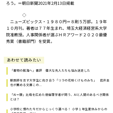
ろう。＝朝日新聞2021年2月13日掲載
◇
ニューズピックス・１９８０円＝８刷５万部。１９年
１０月刊。著者は７７年生まれ、埼玉大経済経営系大学
院准教授。人事関係者が選ぶＨＲアワード２０２０最優
秀賞（書籍部門）を受賞。
あわせて読みたい
「書物の航海へ」書評 偉大な先人たちも悩み迷走した
獣医師を志す大学生に向き合う「リラの花咲くけものみち」 岩井圭
也が薦める文庫この...
「AI＝鏡」比喩を広めた徳倫理学者が問う、AIと人間のあるべき関係
とは？
小学校に慣れた今だからじっくり選べる！ 小学１年生夏休みからの