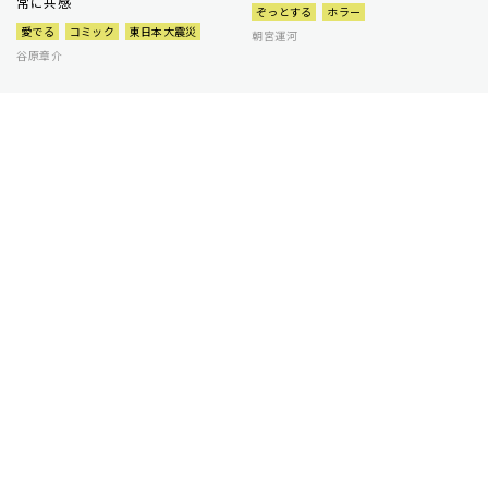
常に共感
ぞっとする
ホラー
愛でる
コミック
東日本大震災
朝宮運河
谷原章介