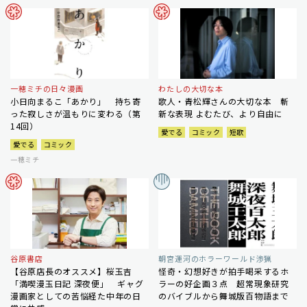
一穂ミチの日々漫画
わたしの大切な本
小日向まるこ「あかり」 持ち寄
歌人・青松輝さんの大切な本 斬
った寂しさが温もりに変わる（第
新な表現 よむたび、より自由に
14回）
愛でる
コミック
短歌
愛でる
コミック
一穂ミチ
谷原書店
朝宮運河のホラーワールド渉猟
【谷原店長のオススメ】桜玉吉
怪奇・幻想好きが拍手喝采するホ
「満喫漫玉日記 深夜便」 ギャグ
ラーの好企画３点 超常現象研究
漫画家としての苦悩経た中年の日
のバイブルから舞城版百物語まで