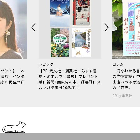
トピック
コラム
レゼント】一木
【PR 光文社・創英社・みすず書
「海をわたる
で踊れ」インタ
房・ミネルヴァ書房】プレゼント
の往復書簡」
起きた再生の群
朝日新聞1面広告の本、好書好日メ
出逢いの不思
ルマガ読者計20名様に
の〝家族〟
PR by 集英社