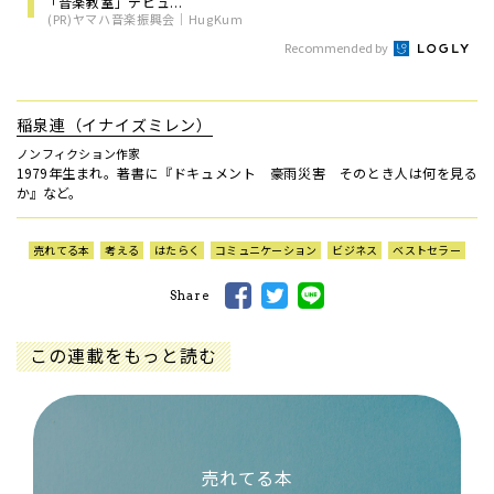
「音楽教室」デビュ...
(PR)ヤマハ音楽振興会｜HugKum
Recommended by
稲泉連（イナイズミレン）
ノンフィクション作家
1979年生まれ。著書に『ドキュメント 豪雨災害 そのとき人は何を見る
か』など。
売れてる本
考える
はたらく
コミュニケーション
ビジネス
ベストセラー
Share
この連載をもっと読む
売れてる本