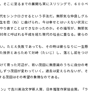
、そこに至るまでの展開も実にスリリングで、６００ペ
代をシンクロさせるという手法だ。無邪気な仲良しグル
生を捻（ね）じ曲げられ、今は幸せとはいえない状況に
やり直すことはできなかったのか。その描写が、無邪気
30年と呼ばれる平成を経た現代の社会に重なる。彼らの
い。たとえ失敗であっても、その時は彼らなりに一生懸
た挫折とあらためて対峙（たいじ）し、落とし前をつけ
けて育った河辺が、若い茂田に無意識のうちに自分の考
しずつ茂田が変わっていく。過去は変えられないが、そ
する茂田はその希望の象徴なのである。
スワン』で吉川英治文学新人賞、日本推理作家協会賞。『ラ