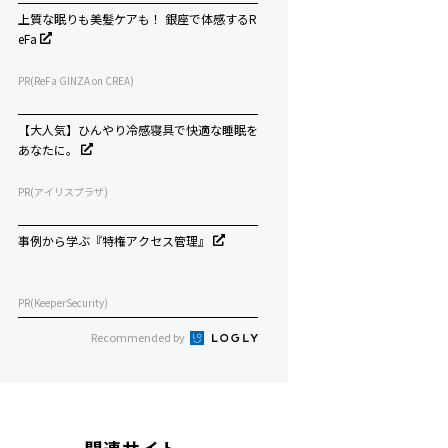
上質な眠りも美髪ケアも！ 銀座で体感するR
eFa
PR(ReFa GINZA on CREA)
【大人気】ひんやり冷感寝具で快適な睡眠を
あなたに。
PR(アイリスプラザ)
事例から学ぶ『特権アクセス管理』
PR(KeeperSecurity)
Recommended by