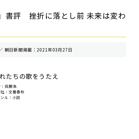
」書評 挫折に落とし前 未来は変わ
／ 朝⽇新聞掲載：2021年03月27日
れたちの歌をうたえ
者：呉勝浩
版社：文藝春秋
ャンル：小説