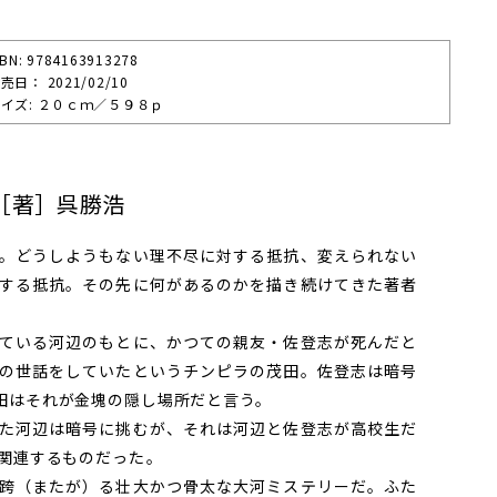
SBN: 9784163913278
売⽇： 2021/02/10
イズ: ２０ｃｍ／５９８ｐ
［著］呉勝浩
。どうしようもない理不尽に対する抵抗、変えられない
する抵抗。その先に何があるのかを描き続けてきた著者
ている河辺のもとに、かつての親友・佐登志が死んだと
の世話をしていたというチンピラの茂田。佐登志は暗号
田はそれが金塊の隠し場所だと言う。
た河辺は暗号に挑むが、それは河辺と佐登志が高校生だ
連するものだった――。
跨（またが）る壮大かつ骨太な大河ミステリーだ。ふた