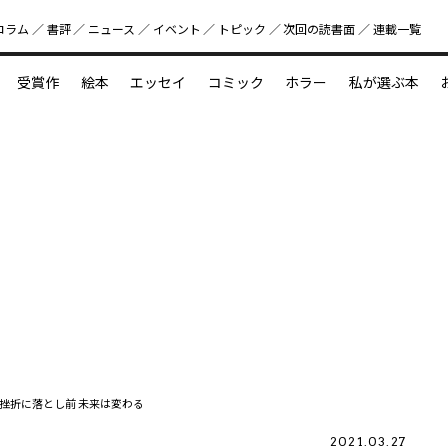
コラム
書評
ニュース
イベント
トピック
次回の読書⾯
連載一覧
好書好日
受賞作
絵本
エッセイ
コミック
ホラー
私が選ぶ本
？
えほん新定番
今めぐりたい児童文学の世界
図鑑の中の小宇宙
挫折に落とし前 未来は変わる
2021.03.27