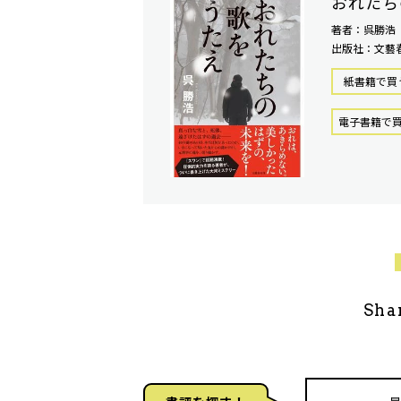
おれたち
著者：呉勝浩
出版社：文藝
紙書籍で買
電⼦書籍で
Sha