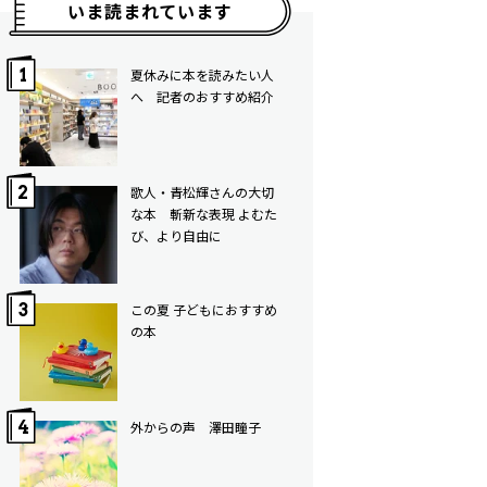
いま読まれています
夏休みに本を読みたい人
へ 記者のおすすめ紹介
歌人・青松輝さんの大切
な本 斬新な表現 よむた
び、より自由に
この夏 子どもにおすすめ
の本
外からの声 澤田瞳子