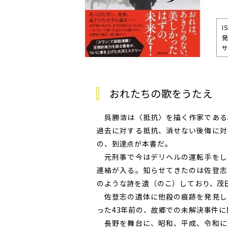
I
発
サ
おれたちの歌をうたえ 
呉勝浩は〈抵抗〉を描く作家である
過去に対する抵抗、消せない後悔に対
の、到達点が本書だ。
元刑事で今はデリヘルの運転手をし
連絡が入る。知らせてきたのは佐登志
のような詩を遺（のこ）しており、茂
佐登志の遺体に他殺の痕跡を発見し
った43年前の、故郷での未解決事件に関
長野を舞台に、昭和、平成、令和に