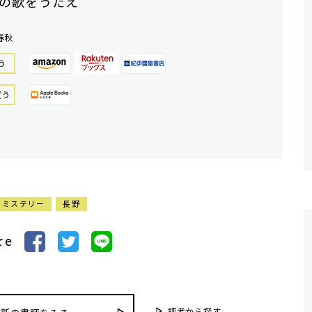
の歌をうたえ
春秋
う
買う
ミステリー
長野
re
評者から探す