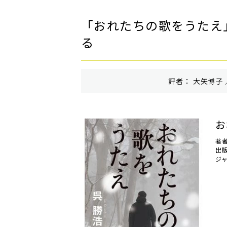
「おれたちの歌をうたえ
る
評者： 大矢博子 
お
著
出
ジ