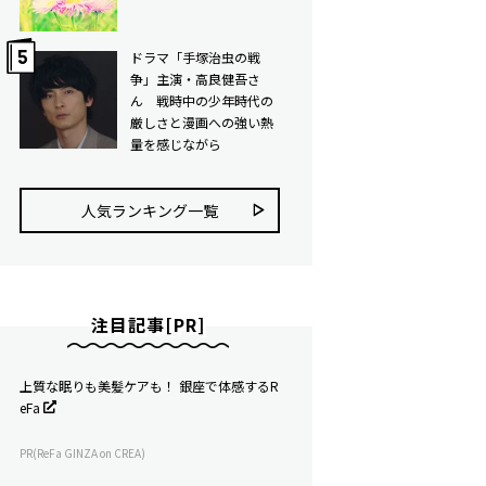
ドラマ「手塚治虫の戦
争」主演・高良健吾さ
ん 戦時中の少年時代の
厳しさと漫画への強い熱
量を感じながら
人気ランキング⼀覧
注目記事[PR]
上質な眠りも美髪ケアも！ 銀座で体感するR
eFa
PR(ReFa GINZA on CREA)