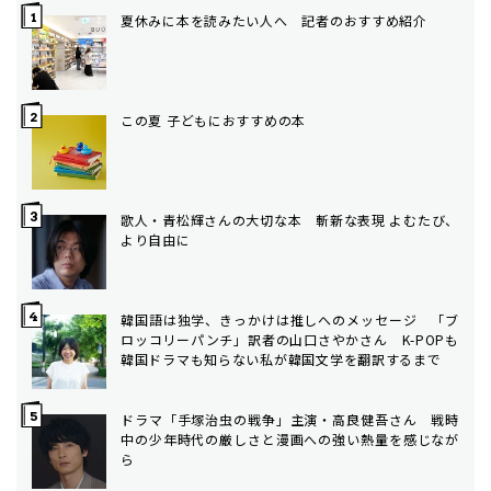
夏休みに本を読みたい人へ 記者のおすすめ紹介
この夏 子どもにおすすめの本
歌人・青松輝さんの大切な本 斬新な表現 よむたび、
より自由に
韓国語は独学、きっかけは推しへのメッセージ 「ブ
ロッコリーパンチ」訳者の山口さやかさん K-POPも
韓国ドラマも知らない私が韓国文学を翻訳するまで
ドラマ「手塚治虫の戦争」主演・高良健吾さん 戦時
中の少年時代の厳しさと漫画への強い熱量を感じなが
ら