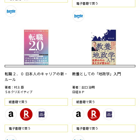
電⼦書籍で買う
転職２．０ 日本人のキャリアの新・
教養としての「地政学」入門
ルール
著者：村上 臣
著者：出口 治明
ＳＢクリエイティブ
日経ＢＰ
紙書籍で買う
紙書籍で買う
電⼦書籍で買う
電⼦書籍で買う