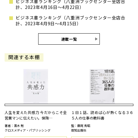
ビジネス書ランキング（八重洲ブックセンター全店合
計、2023年4月16日～4月22日）
ビジネス書ランキング（八重洲ブックセンター全店合
計、2023年4月9日～4月15日）
連載一覧
関連する本棚
人生を変えた共感力 今だからこそ全
１日１話、読めば心が熱くなる３６
営業マンに伝えたい。保険…
５人の仕事の教科書
著者：黒木 勉
監：藤尾 秀昭
クロスメディア・パブリッシング
致知出版社