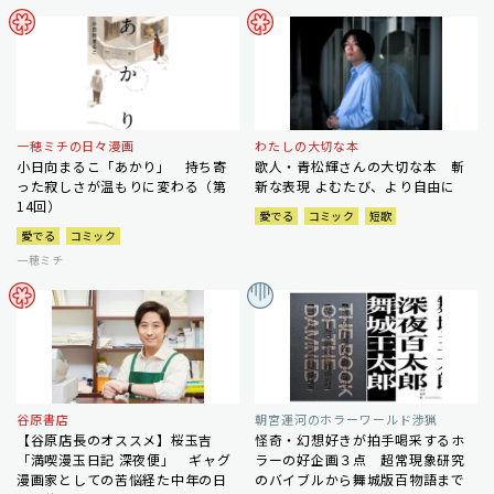
一穂ミチの日々漫画
わたしの大切な本
小日向まるこ「あかり」 持ち寄
歌人・青松輝さんの大切な本 斬
った寂しさが温もりに変わる（第
新な表現 よむたび、より自由に
14回）
愛でる
コミック
短歌
愛でる
コミック
一穂ミチ
谷原書店
朝宮運河のホラーワールド渉猟
【谷原店長のオススメ】桜玉吉
怪奇・幻想好きが拍手喝采するホ
「満喫漫玉日記 深夜便」 ギャグ
ラーの好企画３点 超常現象研究
漫画家としての苦悩経た中年の日
のバイブルから舞城版百物語まで