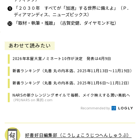
「２０３０年 すべてが「加速」する世界に備えよ」（Ｐ．
ディアマンディス、ニューズピックス）
「取材・執筆・推敲」（古賀史健、ダイヤモンド社）
あわせて読みたい
2026年本屋大賞ノミネート10作が決定 発表は4月9日
新書ランキング（丸善 丸の内本店、2025年11月13日～11月19日）
新書ランキング（丸善 丸の内本店、2025年11月6日～11月12日）
NARSの新クレンジングオイルで毎朝、メイク映えする潤い美肌へ
(PR)NARS on 美的.com
Recommended by
好書好日編集部（こうしょこうじつへんしゅうぶ）