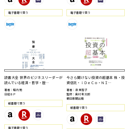
電⼦書籍で買う
電⼦書籍で買う
読書大全 世界のビジネスリーダーが
今さら聞けない投資の超基本 株・投
読んでいる経済・哲学・歴…
資信託・ｉＤｅＣｏ・ＮＩ…
著者：堀内 勉
著者：泉 美智子
日経ＢＰ
監修：奥村 彰太郎
朝日新聞出版
紙書籍で買う
紙書籍で買う
電⼦書籍で買う