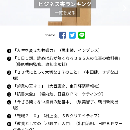
ビジネス書ランキング
一覧を見る
Share
「人生を変えた共感力」（黒木勉、インプレス）
「１日１話、読めば心が熱くなる３６５人の仕事の教科書」
（藤尾秀昭監修、致知出版社）
「２０代にとって大切な１７のこと」（本田健、きずな出
版）
「起業の天才！」（大西康之、東洋経済新報社）
「読書大全」（堀内勉、日経ＢＰマーケティング）
「今さら聞けない投資の超基本」（泉美智子、朝日新聞出
版）
「転職２．０」（村上臣、ＳＢクリエイティブ）
「教養としての「地政学」入門」（出口治明、日経ＢＰマー
ケティング）