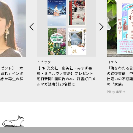
トピック
コラム
レゼント】一木
【PR 光文社・創英社・みすず書
「海をわたる
で踊れ」インタ
房・ミネルヴァ書房】プレゼント
の往復書簡」
起きた再生の群
朝日新聞1面広告の本、好書好日メ
出逢いの不思
ルマガ読者計20名様に
の〝家族〟
PR by 集英社