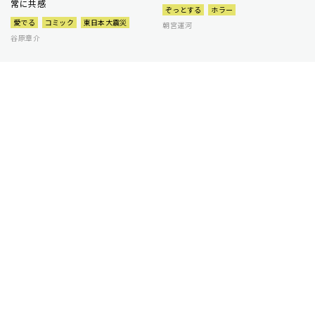
常に共感
ぞっとする
ホラー
愛でる
コミック
東日本大震災
朝宮運河
谷原章介