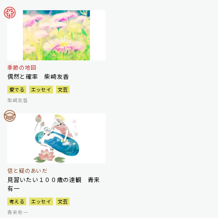
季節の地図
偶然と確率 柴崎友香
愛でる
エッセイ
文芸
柴崎友香
信と疑のあいだ
見習いたい１００歳の達観 青来
有一
考える
エッセイ
文芸
青来有一