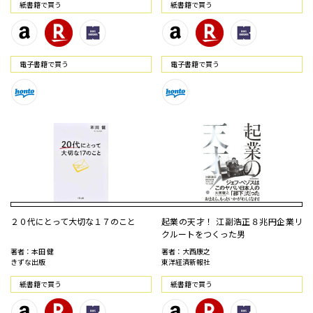
紙書籍で買う
紙書籍で買う
電⼦書籍で買う
電⼦書籍で買う
２０代にとって大切な１７のこと
起業の天才！ 江副浩正８兆円企業リ
クルートをつくった男
著者：本田 健
著者：大西康之
きずな出版
東洋経済新報社
紙書籍で買う
紙書籍で買う