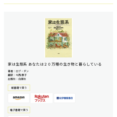
家は生態系 あなたは２０万種の生き物と暮らしている
著者：ロブ・ダン
翻訳：今西 康子
出版社：白揚社
紙書籍で買う
電⼦書籍で買う