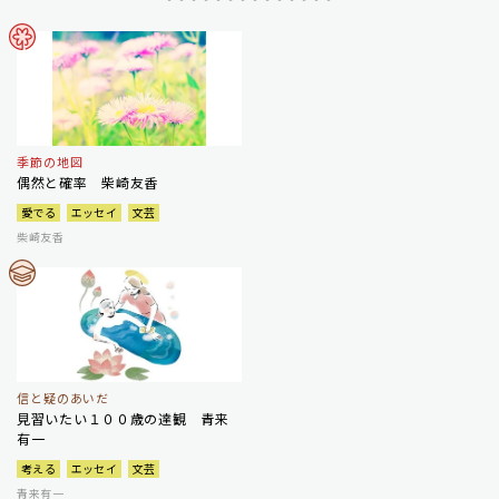
季節の地図
偶然と確率 柴崎友香
愛でる
エッセイ
文芸
柴崎友香
信と疑のあいだ
見習いたい１００歳の達観 青来
有一
考える
エッセイ
文芸
青来有一