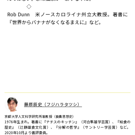
◇
Rob Dunn 米ノースカロライナ州立大教授。著書に
『世界からバナナがなくなるまえに』など。
藤原辰史（フジハラタツシ）
京都大学人文科学研究所准教授（食農思想史）
1976年生まれ。著書に『ナチスのキッチン』（河合隼雄学芸賞）、『給食の
歴史』（辻静雄食文化賞）、『分解の哲学』（サントリー学芸賞）など。
2020年10月より書評委員。