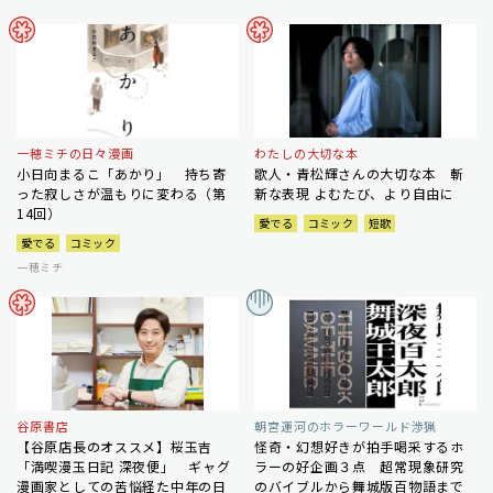
一穂ミチの日々漫画
わたしの大切な本
小日向まるこ「あかり」 持ち寄
歌人・青松輝さんの大切な本 斬
った寂しさが温もりに変わる（第
新な表現 よむたび、より自由に
14回）
愛でる
コミック
短歌
愛でる
コミック
一穂ミチ
谷原書店
朝宮運河のホラーワールド渉猟
【谷原店長のオススメ】桜玉吉
怪奇・幻想好きが拍手喝采するホ
「満喫漫玉日記 深夜便」 ギャグ
ラーの好企画３点 超常現象研究
漫画家としての苦悩経た中年の日
のバイブルから舞城版百物語まで