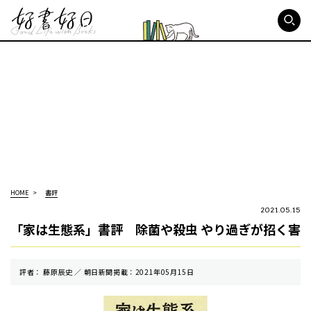
好書好日
HOME
書評
2021.05.15
「家は生態系」書評 除菌や殺虫 やり過ぎが招く害
評者： 藤原辰史 ／ 朝⽇新聞掲載：2021年05月15日