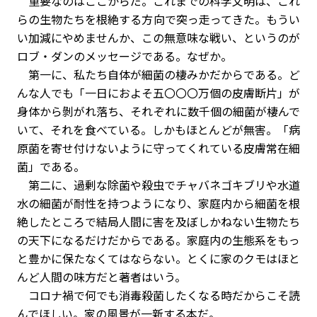
重要なのはここからだ。これまでの科学文明は、これ
らの生物たちを根絶する方向で突っ走ってきた。もうい
い加減にやめませんか、この無意味な戦い、というのが
ロブ・ダンのメッセージである。なぜか。
第一に、私たち自体が細菌の棲みかだからである。ど
んな人でも「一日におよそ五〇〇〇万個の皮膚断片」が
身体から剝がれ落ち、それぞれに数千個の細菌が棲んで
いて、それを食べている。しかもほとんどが無害。「病
原菌を寄せ付けないように守ってくれている皮膚常在細
菌」である。
第二に、過剰な除菌や殺虫でチャバネゴキブリや水道
水の細菌が耐性を持つようになり、家庭内から細菌を根
絶したところで結局人間に害を及ぼしかねない生物たち
の天下になるだけだからである。家庭内の生態系をもっ
と豊かに保たなくてはならない。とくに家のクモはほと
んど人間の味方だと著者はいう。
コロナ禍で何でも消毒殺菌したくなる時だからこそ読
んでほしい。家の風景が一新する本だ。