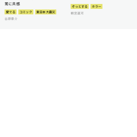
常に共感
ぞっとする
ホラー
愛でる
コミック
東日本大震災
朝宮運河
谷原章介