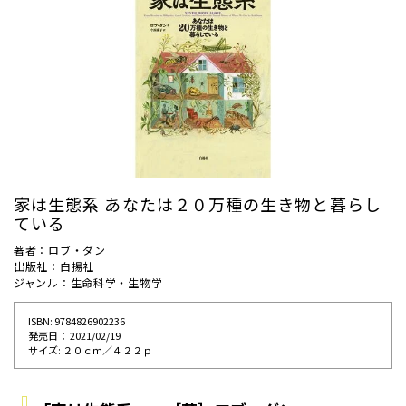
家は生態系 あなたは２０万種の生き物と暮らし
ている
著者：ロブ・ダン
出版社：白揚社
ジャンル：生命科学・生物学
ISBN: 9784826902236
発売⽇： 2021/02/19
サイズ: ２０ｃｍ／４２２ｐ