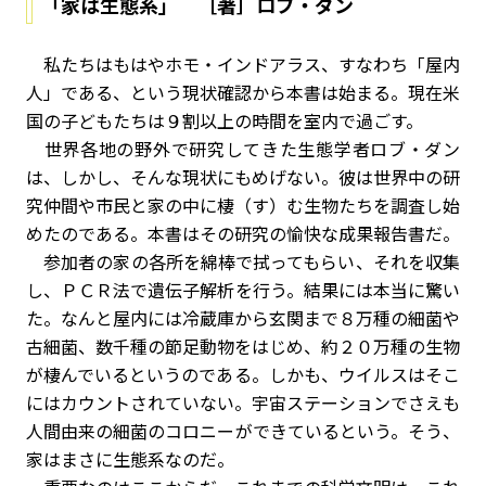
「家は生態系」 ［著］ロブ・ダン
私たちはもはやホモ・インドアラス、すなわち「屋内
人」である、という現状確認から本書は始まる。現在米
国の子どもたちは９割以上の時間を室内で過ごす。
世界各地の野外で研究してきた生態学者ロブ・ダン
は、しかし、そんな現状にもめげない。彼は世界中の研
究仲間や市民と家の中に棲（す）む生物たちを調査し始
めたのである。本書はその研究の愉快な成果報告書だ。
参加者の家の各所を綿棒で拭ってもらい、それを収集
し、ＰＣＲ法で遺伝子解析を行う。結果には本当に驚い
た。なんと屋内には冷蔵庫から玄関まで８万種の細菌や
古細菌、数千種の節足動物をはじめ、約２０万種の生物
が棲んでいるというのである。しかも、ウイルスはそこ
にはカウントされていない。宇宙ステーションでさえも
人間由来の細菌のコロニーができているという。そう、
家はまさに生態系なのだ。