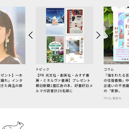
トピック
コラム
レゼント】一木
【PR 光文社・創英社・みすず書
「海をわたる
で踊れ」インタ
房・ミネルヴァ書房】プレゼント
の往復書簡」
起きた再生の群
朝日新聞1面広告の本、好書好日メ
出逢いの不思
ルマガ読者計20名様に
の〝家族〟
PR by 集英社