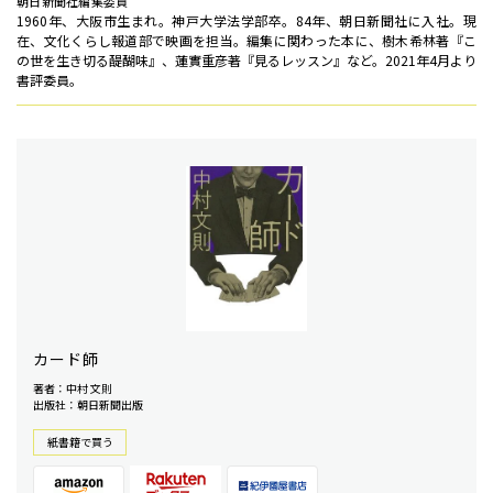
朝日新聞社編集委員
1960年、大阪市生まれ。神戸大学法学部卒。84年、朝日新聞社に入社。現
在、文化くらし報道部で映画を担当。編集に関わった本に、樹木希林著『こ
の世を生き切る醍醐味』、蓮實重彦著『見るレッスン』など。2021年4月より
書評委員。
カード師
著者：中村 文則
出版社：朝日新聞出版
紙書籍で買う