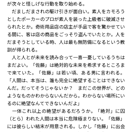
が次々と怪しげな行動を取り始める。
だましだまされの駆け引きが面白い。素人をカモろう
としたポーカーのプロが素人を装った上級者に破滅させ
られたとか。奇術用品店の店主が手品で客を驚かせてい
る間に、客は店の商品をごっそり盗んでいたとか。人を
だまそうとしている時、人は最も無防備になるという教
訓が得られる。
人と人とが未来を読み合って一喜一憂しているうちは
まだよい。「佐藤」は絶対的な未来を希求するところま
で来ていた。「佐藤」は若い頃、ある男に言われる。
「人間は、本当は、誰も完全に絶望することはできない
んだ。だってそうじゃないか？ まだこの世界が、どの
ようなものかわからないんだから。わからない場所にい
るのに絶望なんてできないんだよ」
一体これ以上の絶望があるだろうか。「絶対」に囚
（とら）われた人間は本当に危険極まりない。「佐藤」
には彼らしい結末が用意される。しかし「佐藤」に出会