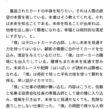
裏返されたカードの中身を知りたい。それは人間の欲
望の本質を表している。本書はそう教えてくれる。それ
は未来を知ることである。未来を知ることが出来れば、
他者を出し抜いて勝者になれる。幸福とは相対的な満足
にすぎない、と。
「僕」はタロットカードの占師。しかし未来を見通す
力を持ってはいない。顧客の需要に合わせてカードを仕
込み、満足を与えているだけだ。「僕」はポーカーの賭
場にも出入りしている。賭博もまた未来を見通す営み
だ。未来のレースや配牌（はいぱい）が読めれば勝者に
なれる。「僕」は奇術で培った手先の技を使って勝利を
得る。早い話がイカサマだ。
「僕」に仕事の依頼が舞い込む。内容はこうだ。佐藤
と名乗る投資会社社長の専属占師として彼の懐に入り込
み、情報を引き出す――。未来など見通せなくても、危険な
香りしかしない仕事だった。「僕」の周囲で様々な人物