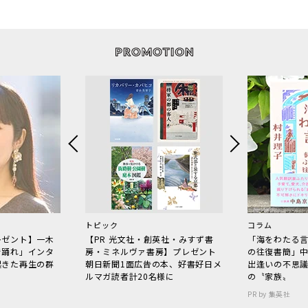
トピック
コラム
レゼント】一木
【PR 光文社・創英社・みすず書
「海をわたる
で踊れ」インタ
房・ミネルヴァ書房】プレゼント
の往復書簡」
起きた再生の群
朝日新聞1面広告の本、好書好日メ
出逢いの不思
ルマガ読者計20名様に
の〝家族〟
PR by 集英社