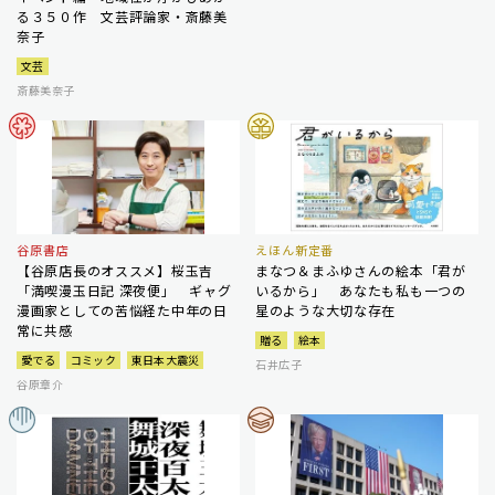
る３５０作 文芸評論家・斎藤美
奈子
文芸
斎藤美奈子
谷原書店
えほん新定番
【谷原店長のオススメ】桜玉吉
まなつ＆まふゆさんの絵本「君が
「満喫漫玉日記 深夜便」 ギャグ
いるから」 あなたも私も一つの
漫画家としての苦悩経た中年の日
星のような大切な存在
常に共感
贈る
絵本
愛でる
コミック
東日本大震災
石井広子
谷原章介