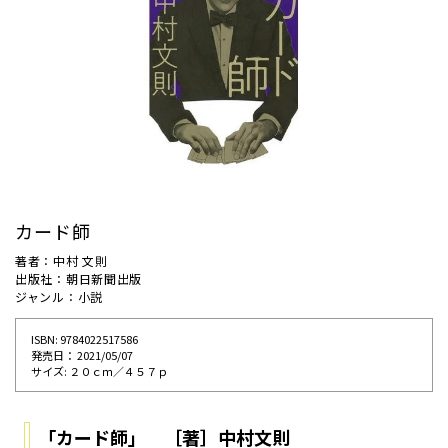
カード師
著者：中村 文則
出版社：朝日新聞出版
ジャンル：小説
ISBN: 9784022517586
発売⽇： 2021/05/07
サイズ: ２０ｃｍ／４５７ｐ
「カード師」 ［著］中村文則