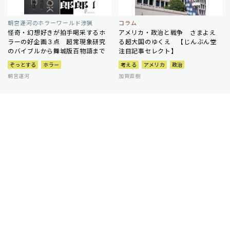
朝宮運河のホラーワールド渉猟
コラム
怪奇・幻想好きが拍手喝采するホ
アメリカ・政治と戦争 さまよえ
ラーの好企画３点 超常現象研究
る超大国のゆくえ 【じんぶん堂
のバイブルから舞城版百物語まで
注目記事セレクト】
ぞっとする
ホラー
考える
アメリカ
政治
朝宮運河
加賀直樹