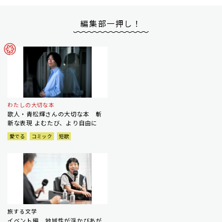
編集部一押し！
わたしの大切な本
歌人・青松輝さんの大切な本 斬
新な表現 よむたび、より自由に
愛でる
コミック
短歌
旅する文学
イベント編 地域性が浮かびあが