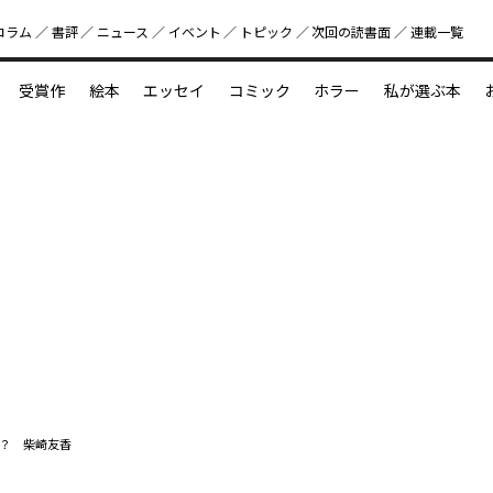
コラム
書評
ニュース
イベント
トピック
次回の読書⾯
連載一覧
好書好日
受賞作
絵本
エッセイ
コミック
ホラー
私が選ぶ本
？
えほん新定番
今めぐりたい児童文学の世界
図鑑の中の小宇宙
？ 柴崎友香