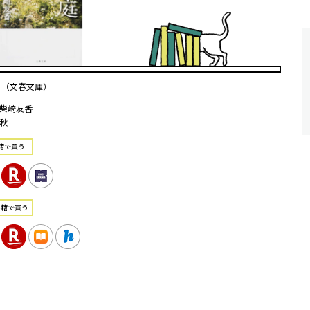
 （文春文庫）
柴崎友香
秋
籍で買う
書籍で買う