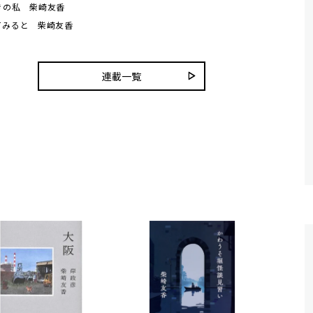
きの私 柴崎友香
てみると 柴崎友香
連載一覧