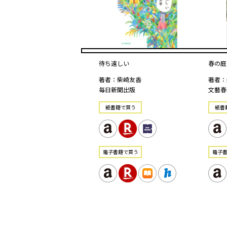
待ち遠しい
春の庭
著者：柴崎友香
著者：
毎日新聞出版
文藝春
紙書籍で買う
紙書
電⼦書籍で買う
電⼦