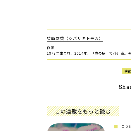
柴崎友香（シバサキトモカ）
作家
1973年生まれ。2014年、「春の庭」で芥川賞
季
Sha
この連載をもっと読む
こう