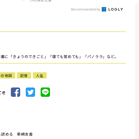
(PR)森永乳業
Recommended by
。著書に「きょうのできごと」「寝ても覚めても」「パノララ」など。
節の地図
記憶
人生
re
も読める 柴崎友香