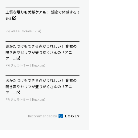
上質な眠りも美髪ケアも！ 銀座で体感するR
eFa
PR(ReFa GINZA on CREA)
おかたづけもできる点がうれしい！ 動物の
鳴き声やセリフが盛りだくさんの「アニ
ア ...
PR(タカラトミー｜Hugkum)
おかたづけもできる点がうれしい！ 動物の
鳴き声やセリフが盛りだくさんの「アニ
ア ...
PR(タカラトミー｜Hugkum)
Recommended by