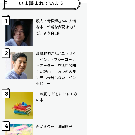
いま読まれています
歌人・青松輝さんの大切
な本 斬新な表現 よむた
び、より自由に
髙嶋政伸さんがエッセイ
「インティマシーコーデ
ィネーター」を無料公開
した理由 「おつむの良
い子は長居しない」イン
タビュー
この夏 子どもにおすすめ
の本
外からの声 澤田瞳子