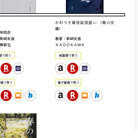
かわうそ堀怪談見習い （角川文
庫）
岸政彦
柴崎友香
著者：柴崎友香
房新社
ＫＡＤＯＫＡＷＡ
籍で買う
紙書籍で買う
書籍で買う
電⼦書籍で買う