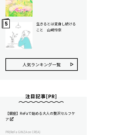
生きるとは変身し続ける
こと 山崎怜奈
人気ランキング⼀覧
注目記事[PR]
【銀座】ReFaで始める大人の贅沢セルフケ
ア
PR(ReFa GINZA on CREA)