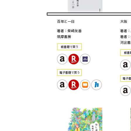
百年と一日
大阪
著者：柴崎友香
著者：
筑摩書房
著者：
河出書
紙書籍で買う
紙書
電⼦書籍で買う
電⼦