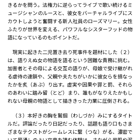
きるかを問う。法権力に逆らってライブで歌い続けるミ
ュージシャンのルースと、彼女をバーチャルライブにス
カウトしようと奮闘する新人社員のローズマリー。女性
ふたりが世界を変える、パワフルなシスターフッドの物
語になっているのもポイントだ。
現実に起きた二児置き去り死事件を題材にした（２）
は、語りえぬ女の物語を語るという困難な責務に挑む。
加害者とその母による交互の語りが、母娘で受け継がれ
る虐待の連鎖や、父親や夫たちがいかに彼女らを損なっ
たかを炙（あぶ）り出す。虚実や因果や罪と罰、それら
のあわいに踏み留（とど）まり、誰もがなりえたかもし
れない母親の物語として描ききった力業に圧倒される。
（３）本好きの胸を鷲掴（わしづか）みにするタイト
ルだ。評論だったり日記だったり、話題も語り口もさま
ざまなテクストがシームレスに繋（つな）がる、濃密で
いて風通しのよい文章を読む体験は、さながら岩肌や泥