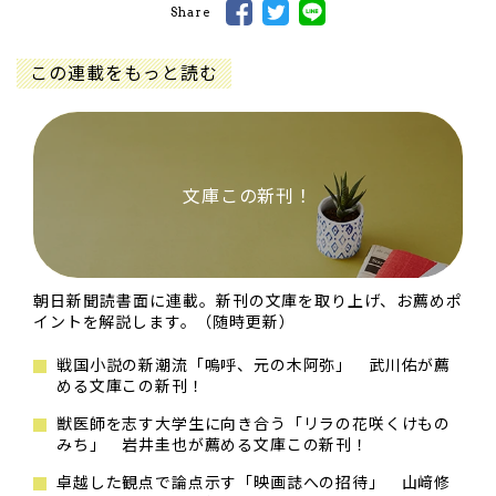
Share
この連載をもっと読む
文庫この新刊！
朝日新聞読書面に連載。新刊の文庫を取り上げ、お薦めポ
イントを解説します。（随時更新）
戦国小説の新潮流「嗚呼、元の木阿弥」 武川佑が薦
める文庫この新刊！
獣医師を志す大学生に向き合う「リラの花咲くけもの
みち」 岩井圭也が薦める文庫この新刊！
卓越した観点で論点示す「映画誌への招待」 山﨑修