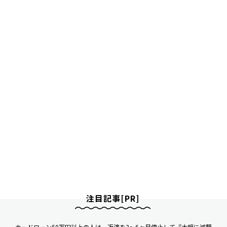
注目記事[PR]
カードローン50万円以上の人は、返済を3～6ヶ月停止して『大幅に減額