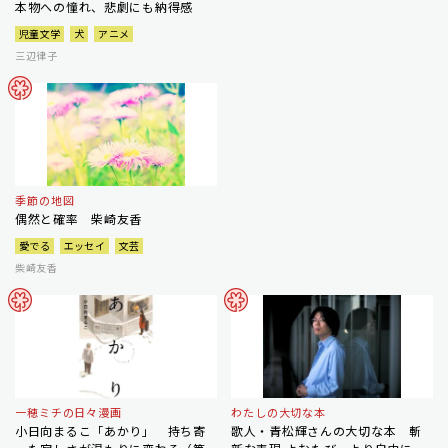
本物への憧れ、悲劇にも納得感
児童文学
犬
アニメ
三辺律子
季節の地図
偶然と確率 柴崎友香
愛でる
エッセイ
文芸
柴崎友香
一穂ミチの日々漫画
わたしの大切な本
小日向まるこ「あかり」 持ち寄
歌人・青松輝さんの大切な本 斬