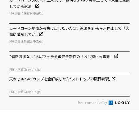
してから返済...
PR(渋谷法務総合事務所)
カードローン地獄から抜け出したい人は、返済を3～6ヶ月停止して『大
幅に減額してか...
PR(渋谷法務総合事務所)
“修正ほぼなし”お尻フェチ全編完全新作の「お尻特化写真集」
PR(小学館Gravidia.jp)
天木じゅんのIカップを全解放した｢バストトップの限界表現｣
PR(小学館Gravidia.jp)
Recommended by