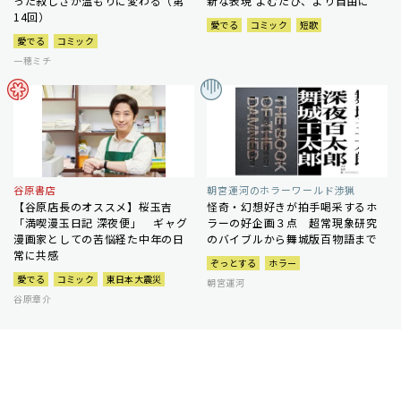
った寂しさが温もりに変わる（第
新な表現 よむたび、より自由に
14回）
愛でる
コミック
短歌
愛でる
コミック
一穂ミチ
谷原書店
朝宮運河のホラーワールド渉猟
【谷原店長のオススメ】桜玉吉
怪奇・幻想好きが拍手喝采するホ
「満喫漫玉日記 深夜便」 ギャグ
ラーの好企画３点 超常現象研究
漫画家としての苦悩経た中年の日
のバイブルから舞城版百物語まで
常に共感
ぞっとする
ホラー
愛でる
コミック
東日本大震災
朝宮運河
谷原章介