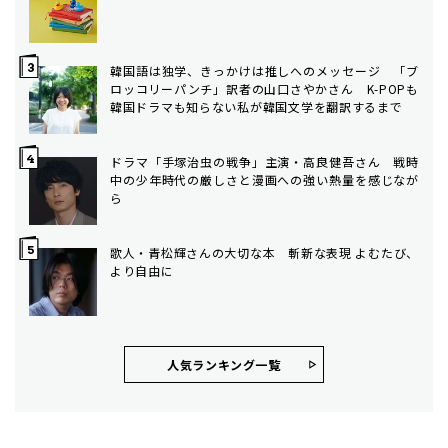
韓国語は独学、きっかけは推しへのメッセージ 「ブ
ロッコリーパンチ」訳者の山口さやかさん K-POPも
韓国ドラマも知らない私が韓国文学を翻訳するまで
ドラマ「手塚治虫の戦争」主演・高良健吾さん 戦時
中の少年時代の厳しさと漫画への強い熱量を感じなが
ら
歌人・青松輝さんの大切な本 斬新な表現 よむたび、
より自由に
人気ランキング⼀覧