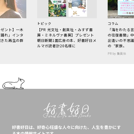
トピック
コラム
レゼント】一木
【PR 光文社・創英社・みすず書
「海をわたる
で踊れ」インタ
房・ミネルヴァ書房】プレゼント
の往復書簡」
起きた再生の群
朝日新聞1面広告の本、好書好日メ
出逢いの不思
ルマガ読者計20名様に
の〝家族〟
PR by 集英社
好書好日は、好奇心旺盛な人々に向けた、人生を豊かにす
る本の情報サイトです。