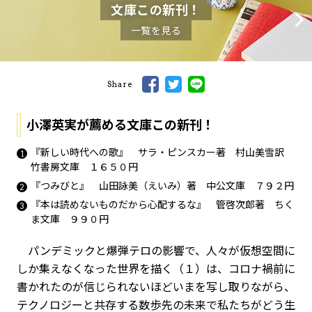
文庫この新刊！
一覧を見る
Share
小澤英実が薦める文庫この新刊！
『新しい時代への歌』 サラ・ピンスカー著 村山美雪訳
竹書房文庫 １６５０円
『つみびと』 山田詠美（えいみ）著 中公文庫 ７９２円
『本は読めないものだから心配するな』 管啓次郎著 ちく
ま文庫 ９９０円
パンデミックと爆弾テロの影響で、人々が仮想空間に
しか集えなくなった世界を描く（１）は、コロナ禍前に
書かれたのが信じられないほどいまを写し取りながら、
テクノロジーと共存する数歩先の未来で私たちがどう生