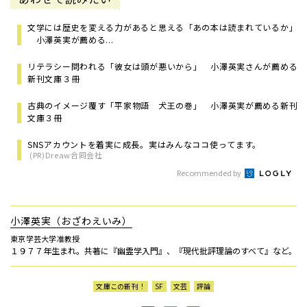
文学には歴史を変える力があると思える「あの本は読まれているか」
小澤英実が薦める...
リテラシー問われる「彼女は頭が悪いから」 小澤英実さんが薦める
新刊文庫３冊
古典のイメージ覆す「平家物語 犬王の巻」 小澤英実が薦める新刊
文庫３冊
SNSアカウントを着実に成長。実はみんなココ使ってます。
(PR)Dreaw合同会社
Recommended by
小澤英実（おざわえいみ）
東京学芸大学准教授
１９７７年生まれ。共著に『幽霊学入門』、『現代批評理論のすべて』など。
文庫この新刊！
SF
文芸
評論