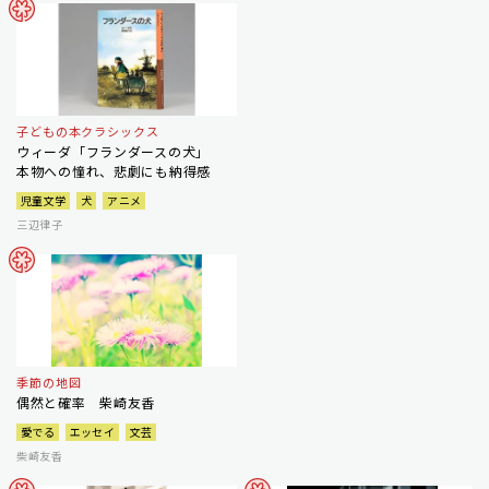
子どもの本クラシックス
ウィーダ「フランダースの犬」
本物への憧れ、悲劇にも納得感
児童文学
犬
アニメ
三辺律子
季節の地図
偶然と確率 柴崎友香
愛でる
エッセイ
文芸
柴崎友香