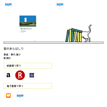
皆のあらばしり
著者：乗代 雄介
新潮社
紙書籍で買う
電⼦書籍で買う