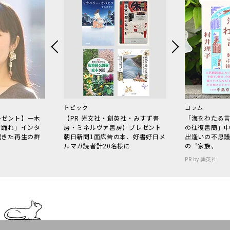
トピック
コラム
レゼント】一木
【PR 光文社・創英社・みすず書
「海をわたる
で踊れ」インタ
房・ミネルヴァ書房】プレゼント
の往復書簡」
起きた再生の群
朝日新聞1面広告の本、好書好日メ
出逢いの不思
ルマガ読者計20名様に
の〝家族〟
PR by 集英社