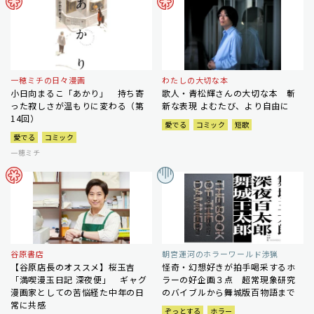
一穂ミチの日々漫画
わたしの大切な本
小日向まるこ「あかり」 持ち寄
歌人・青松輝さんの大切な本 斬
った寂しさが温もりに変わる（第
新な表現 よむたび、より自由に
14回）
愛でる
コミック
短歌
愛でる
コミック
一穂ミチ
谷原書店
朝宮運河のホラーワールド渉猟
【谷原店長のオススメ】桜玉吉
怪奇・幻想好きが拍手喝采するホ
「満喫漫玉日記 深夜便」 ギャグ
ラーの好企画３点 超常現象研究
漫画家としての苦悩経た中年の日
のバイブルから舞城版百物語まで
常に共感
ぞっとする
ホラー