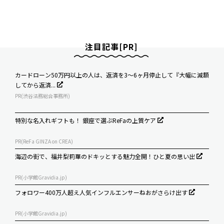
注目記事[PR]
カードローン50万円以上の人は、返済を3～6ヶ月停止して『大幅に減額
してから返済...
PR(渋谷法務総合事務所)
特別な名入れギフトも！ 銀座で選ぶReFaの上質ケア
PR(ReFa GINZA on CREA)
海辺の街で、福井梨莉華のドキッとする魅力全開！ひと夏の思い出
PR(小学館Gravidia.jp)
フォロワー400万人超え人気インフルエンサーねおがさらけ出す
PR(小学館Gravidia.jp)