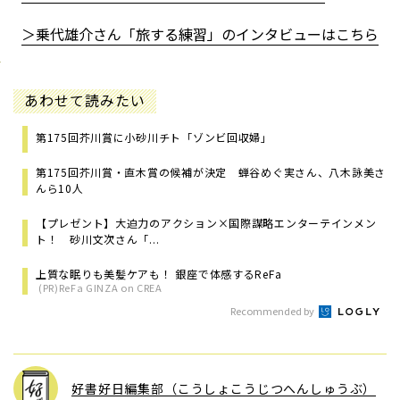
＞乗代雄介さん「旅する練習」のインタビューはこちら
あわせて読みたい
第175回芥川賞に小砂川チト「ゾンビ回収婦」
第175回芥川賞・直木賞の候補が決定 蝉谷めぐ実さん、八木詠美さ
んら10人
【プレゼント】大迫力のアクション×国際謀略エンターテインメン
ト！ 砂川文次さん「...
上質な眠りも美髪ケアも！ 銀座で体感するReFa
(PR)ReFa GINZA on CREA
Recommended by
好書好日編集部（こうしょこうじつへんしゅうぶ）