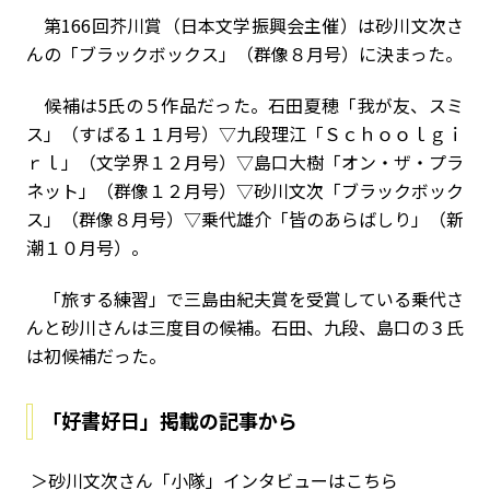
第
166
回芥川賞（日本文学振興会主催）は
砂川文次さ
んの「ブラックボックス
」（群像８月号）
に決まった。
候補は5氏の５作品だった。
石田夏穂「我が友、スミ
ス」（すばる１１月号）▽九段理江「Ｓｃｈｏｏｌｇｉ
ｒｌ」（文学界
１２月号）▽島口大樹「オン・ザ・プラ
ネット」（群像１２月号）▽砂川文次「ブラックボック
ス
」（群像８月号）▽乗代雄介「皆のあらばしり」
（新
潮１０月号）。
「旅する練習」で三島由紀夫賞を受賞している乗代さ
んと砂川さんは三度目の候補。石田、九段、島口の３氏
は初候補だった。
「好書好日」掲載の記事から
＞砂川文次さん「小隊」インタビューはこちら