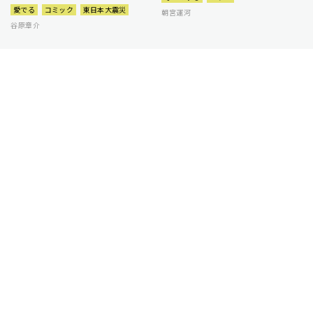
愛でる
コミック
東日本大震災
朝宮運河
谷原章介