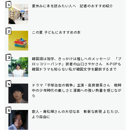
夏休みに本を読みたい人へ 記者のおすすめ紹介
この夏 子どもにおすすめの本
韓国語は独学、きっかけは推しへのメッセージ 「ブ
ロッコリーパンチ」訳者の山口さやかさん K-POPも
韓国ドラマも知らない私が韓国文学を翻訳するまで
ドラマ「手塚治虫の戦争」主演・高良健吾さん 戦時
中の少年時代の厳しさと漫画への強い熱量を感じなが
ら
歌人・青松輝さんの大切な本 斬新な表現 よむたび、
より自由に