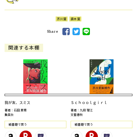
芥川賞
直木賞
Share
関連する本棚
我が友、スミス
Ｓｃｈｏｏｌｇｉｒｌ
著者：石田 夏穂
著者：九段 理江
集英社
文藝春秋
紙書籍で買う
紙書籍で買う