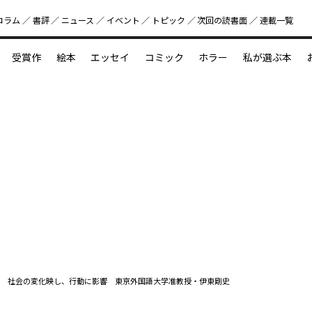
コラム
書評
ニュース
イベント
トピック
次回の読書⾯
連載一覧
好書好日
受賞作
絵本
エッセイ
コミック
ホラー
私が選ぶ本
？
えほん新定番
今めぐりたい児童文学の世界
図鑑の中の小宇宙
 社会の変化映し、行動に影響 東京外国語大学准教授・伊東剛史