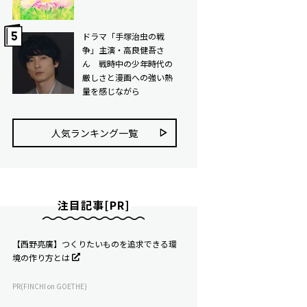
ドラマ「手塚治虫の戦
争」主演・高良健吾さ
ん 戦時中の少年時代の
厳しさと漫画への強い熱
量を感じながら
人気ランキング⼀覧
注目記事[PR]
【西野亮廣】つくりたいものを追求できる環
境の作り方とは
PR(FINCHI on GOETHE)