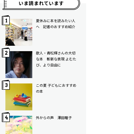
いま読まれています
夏休みに本を読みたい人
へ 記者のおすすめ紹介
歌人・青松輝さんの大切
な本 斬新な表現 よむた
び、より自由に
この夏 子どもにおすすめ
の本
外からの声 澤田瞳子