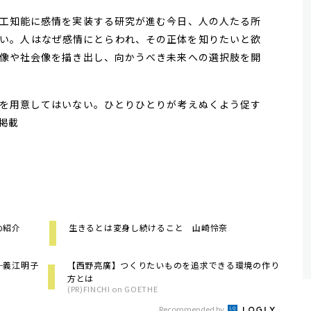
工知能に感情を実装する研究が進む今日、人の人たる所
い。人はなぜ感情にとらわれ、その正体を知りたいと欲
像や社会像を描き出し、向かうべき未来への選択肢を開
を用意してはいない。ひとりひとりが考えぬくよう促す
日掲載
め紹介
生きるとは変身し続けること 山崎怜奈
─義江明子
【西野亮廣】つくりたいものを追求できる環境の作り
方とは
(PR)FINCHI on GOETHE
Recommended by