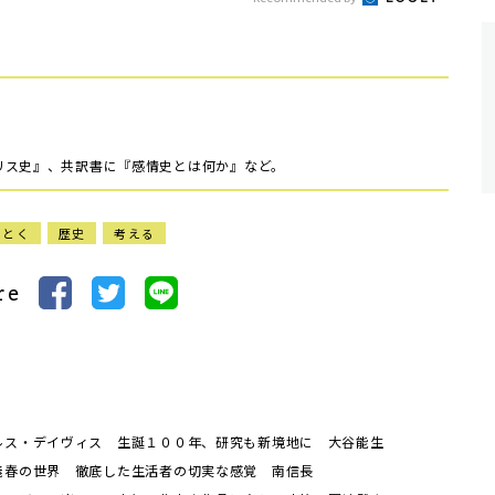
リス史』、共訳書に『感情史とは何か』など。
もとく
歴史
考える
re
ルス・デイヴィス 生誕１００年、研究も新境地に 大谷能生
義春の世界 徹底した生活者の切実な感覚 南信長