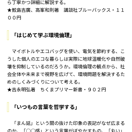
ら丁寧かつ詳細に解説する。
★鮫島吉廣、高峯和則著 講談社ブルーバックス・１１
００円
「はじめて学ぶ環境倫理」
マイボトルやエコバッグを使い、電気を節約する、こ
うした個人のエコな暮らしは実際に地球温暖化や自然破
壊を抑制しているのだろうか。環境倫理の観点から、社
会全体や未来まで視野を広げて、環境問題を解決するた
めのしくみづくりについて考える。
★吉永明弘著 ちくまプリマー新書・９０２円
「いつもの言葉を哲学する」
「まん延」という間の抜けた印象の表記がなぜ広まる
のか、「○○感」という言葉がぼやかすもの、「丸い」