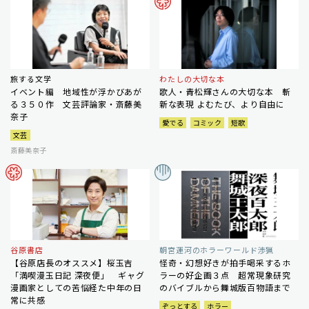
旅する文学
わたしの大切な本
イベント編 地域性が浮かびあが
歌人・青松輝さんの大切な本 斬
る３５０作 文芸評論家・斎藤美
新な表現 よむたび、より自由に
奈子
愛でる
コミック
短歌
文芸
斎藤美奈子
谷原書店
朝宮運河のホラーワールド渉猟
【谷原店長のオススメ】桜玉吉
怪奇・幻想好きが拍手喝采するホ
「満喫漫玉日記 深夜便」 ギャグ
ラーの好企画３点 超常現象研究
漫画家としての苦悩経た中年の日
のバイブルから舞城版百物語まで
常に共感
ぞっとする
ホラー