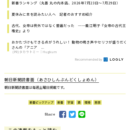
新書ランキング（丸善 丸の内本店、2026年7月23日～7月29日）
夏休みに本を読みたい人へ 記者のおすすめ紹介
古代、女帝は例外ではなく普遍だった ──義江明子『女帝の古代王
権史』より
おかたづけもできる点がうれしい！ 動物の鳴き声やセリフが盛りだく
さんの「アニア ...
(PR)タカラトミー｜Hugkum
Recommended by
朝日新聞読書面（あさひしんぶんどくしょめん）
朝日新聞読書面は毎週土曜日掲載です。
新書ピックアップ
新書
宇宙
酒
環境
思想
Share