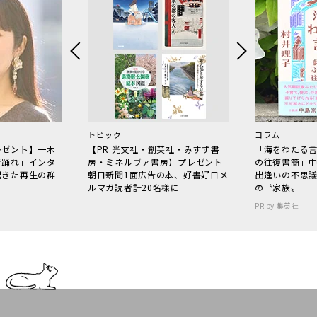
トピック
コラム
レゼント】一木
【PR 光文社・創英社・みすず書
「海をわたる
で踊れ」インタ
房・ミネルヴァ書房】プレゼント
の往復書簡」
起きた再生の群
朝日新聞1面広告の本、好書好日メ
出逢いの不思
ルマガ読者計20名様に
の〝家族〟
PR by 集英社