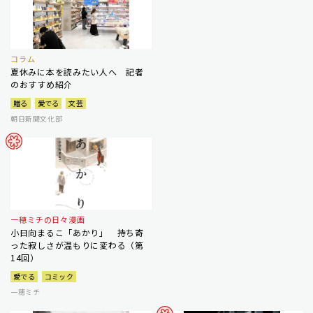
コラム
夏休みに本を読みたい人へ 記者
のおすすめ紹介
贈る
愛でる
文芸
朝日新聞文化部
一穂ミチの日々漫画
小日向まるこ「あかり」 持ち寄
った寂しさが温もりに変わる（第
14回）
愛でる
コミック
一穂ミチ