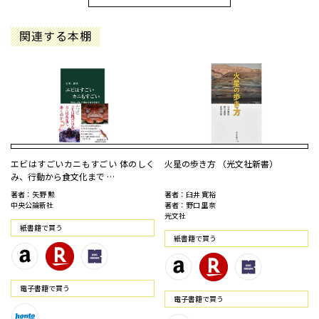
関連する本棚
エビはすごいカニもすごい 体のしく
火星の歩き方 （光文社新書）
み、行動から食文化まで …
著者：矢野 勲
著者：臼井 寛裕
中央公論新社
著者：野口 里奈
光文社
紙書籍で買う
紙書籍で買う
電⼦書籍で買う
電⼦書籍で買う