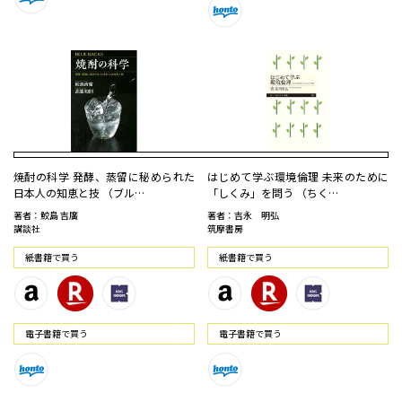
焼酎の科学 発酵、蒸留に秘められた
はじめて学ぶ環境倫理 未来のために
日本人の知恵と技 （ブル…
「しくみ」を問う （ちく…
著者：鮫島 吉廣
著者：吉永 明弘
講談社
筑摩書房
紙書籍で買う
紙書籍で買う
電⼦書籍で買う
電⼦書籍で買う