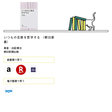
いつもの言葉を哲学する （朝日新
書）
著者：古田 徹也
朝日新聞出版
紙書籍で買う
電⼦書籍で買う