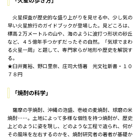
「火星の歩き方」
火星探査が歴史的な盛り上がりを見せる中、少し気の
早い火星旅行のガイドブックが登場した。見どころは、
標高２万メートルの山や、海のように波打つ形状の砂丘
など、４５億年手つかずだったその自然。「気球でまわ
る火星一周」と題して、専門家らが地形や歴史を解説す
る。
★臼井寛裕、野口里奈、庄司大悟著 光文社新書・１０
７８円
「焼酎の科学」
薩摩の芋焼酎、沖縄の泡盛、壱岐の麦焼酎、球磨の米
焼酎……。土地によって多様な個性を持つ焼酎が、歴史
上どのように姿を現し、どのような工程で造られ、何が
その風味を左右するのかを、焼酎研究者の著者が基礎か