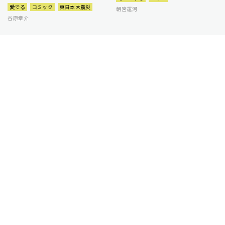
愛でる
コミック
東日本大震災
朝宮運河
谷原章介