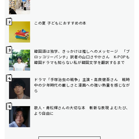
この夏 子どもにおすすめの本
韓国語は独学、きっかけは推しへのメッセージ 「ブ
ロッコリーパンチ」訳者の山口さやかさん K-POPも
韓国ドラマも知らない私が韓国文学を翻訳するまで
ドラマ「手塚治虫の戦争」主演・高良健吾さん 戦時
中の少年時代の厳しさと漫画への強い熱量を感じなが
ら
歌人・青松輝さんの大切な本 斬新な表現 よむたび、
より自由に