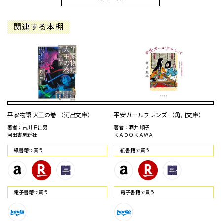
関連する本棚
平家物語 犬王の巻 （河出文庫）
平安ガールフレンズ （角川文庫）
著者：古川 日出男
著者：酒井 順子
河出書房新社
ＫＡＤＯＫＡＷＡ
紙書籍で買う
紙書籍で買う
電⼦書籍で買う
電⼦書籍で買う