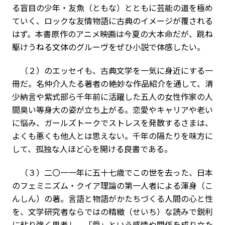
る盲目の少年・友魚（ともな）とともに芸能の道を極め
ていく、ロックな友情物語に古典のイメージが覆される
はず。本書原作のアニメ映画は今夏の大本命だが、跳ね
駆けうねる文体のグルーヴをぜひ小説で体感したい。
（２）のエッセイも、古典文学を一気に身近にする一
冊だ。名仲介人たる著者の絶妙な作品紹介を通して、清
少納言や紫式部ら千年前に活躍した五人の女性作家の人
間臭い等身大の姿が立ち上がる。恋愛やキャリアや老い
に悩み、ガールズトークでストレスを発散するさまは、
よくも悪くも他人とは思えない。千年の隔たりを味方に
して、孤独な人ほど心を開ける良書である。
（３）二〇一一年に五十七歳でこの世を去った、日本
のフェミニズム・クイア理論の第一人者による渾身（こ
んしん）の著。言語と物語がかたちづくる人間の心と性
を、文学研究者ならではの精緻（せいち）な読みで鋭利
に粘り強く思考し、「愛」という感情や関係を成り立た