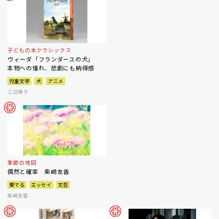
子どもの本クラシックス
ウィーダ「フランダースの犬」
本物への憧れ、悲劇にも納得感
児童文学
犬
アニメ
三辺律子
季節の地図
偶然と確率 柴崎友香
愛でる
エッセイ
文芸
柴崎友香