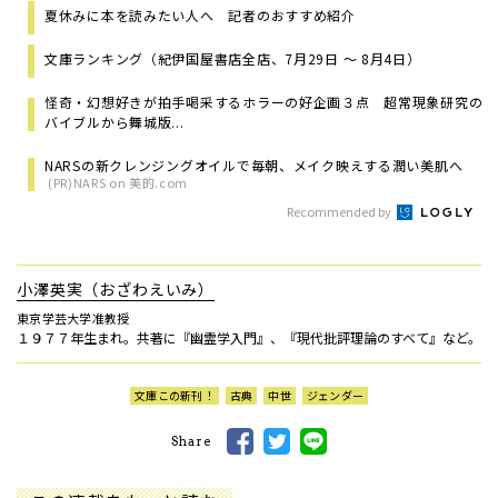
夏休みに本を読みたい人へ 記者のおすすめ紹介
文庫ランキング（紀伊国屋書店全店、7月29日 ～ 8月4日）
怪奇・幻想好きが拍手喝采するホラーの好企画３点 超常現象研究の
バイブルから舞城版...
NARSの新クレンジングオイルで毎朝、メイク映えする潤い美肌へ
(PR)NARS on 美的.com
Recommended by
小澤英実（おざわえいみ）
東京学芸大学准教授
１９７７年生まれ。共著に『幽霊学入門』、『現代批評理論のすべて』など。
文庫この新刊！
古典
中世
ジェンダー
Share