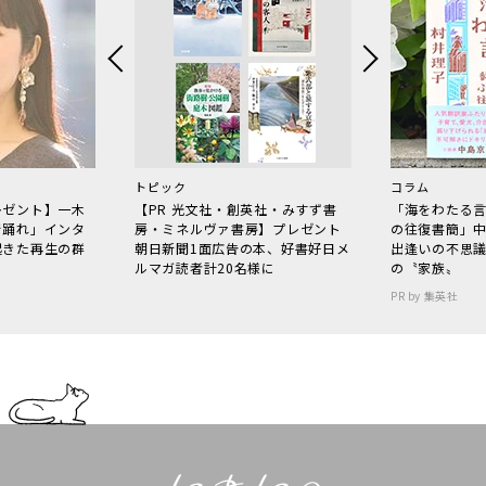
トピック
コラム
レゼント】一木
【PR 光文社・創英社・みすず書
「海をわたる
で踊れ」インタ
房・ミネルヴァ書房】プレゼント
の往復書簡」
起きた再生の群
朝日新聞1面広告の本、好書好日メ
出逢いの不思
ルマガ読者計20名様に
の〝家族〟
PR by 集英社