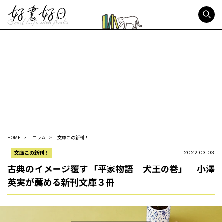
好書好日
HOME
コラム
文庫この新刊！
文庫この新刊！
2022.03.03
古典のイメージ覆す「平家物語 犬王の巻」 小澤
英実が薦める新刊文庫３冊