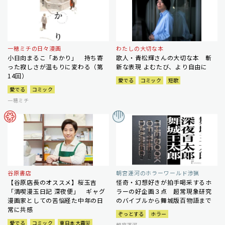
一穂ミチの日々漫画
わたしの大切な本
小日向まるこ「あかり」 持ち寄
歌人・青松輝さんの大切な本 斬
った寂しさが温もりに変わる（第
新な表現 よむたび、より自由に
14回）
愛でる
コミック
短歌
愛でる
コミック
一穂ミチ
谷原書店
朝宮運河のホラーワールド渉猟
【谷原店長のオススメ】桜玉吉
怪奇・幻想好きが拍手喝采するホ
「満喫漫玉日記 深夜便」 ギャグ
ラーの好企画３点 超常現象研究
漫画家としての苦悩経た中年の日
のバイブルから舞城版百物語まで
常に共感
ぞっとする
ホラー
愛でる
コミック
東日本大震災
朝宮運河