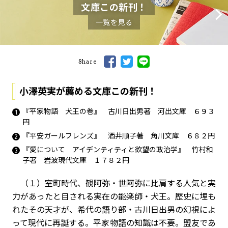
文庫この新刊！
一覧を見る
Share
小澤英実が薦める文庫この新刊！
『平家物語 犬王の巻』 古川日出男著 河出文庫 ６９３
円
『平安ガールフレンズ』 酒井順子著 角川文庫 ６８２円
『愛について アイデンティティと欲望の政治学』 竹村和
子著 岩波現代文庫 １７８２円
（１）室町時代、観阿弥・世阿弥に比肩する人気と実
力があったと目される実在の能楽師・犬王。歴史に埋も
れたその天才が、希代の語り部・古川日出男の幻視によ
って現代に再誕する。平家物語の知識は不要。盟友であ