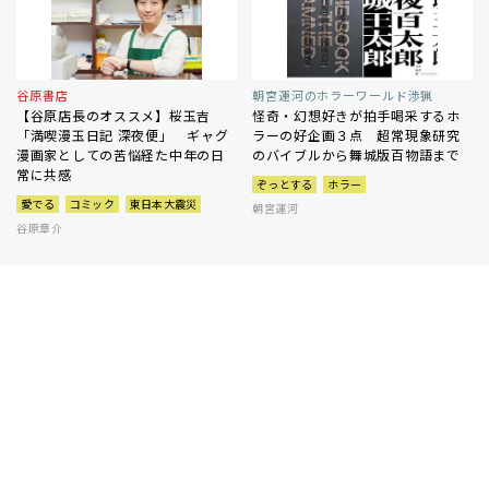
谷原書店
朝宮運河のホラーワールド渉猟
【谷原店長のオススメ】桜玉吉
怪奇・幻想好きが拍手喝采するホ
「満喫漫玉日記 深夜便」 ギャグ
ラーの好企画３点 超常現象研究
漫画家としての苦悩経た中年の日
のバイブルから舞城版百物語まで
常に共感
ぞっとする
ホラー
愛でる
コミック
東日本大震災
朝宮運河
谷原章介