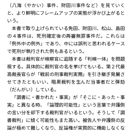
（八海〈やかい〉事件、財田川事件など）を見ていく
と、より鮮明にフレームアップの実態が浮かび上がると
いう。
本書で取り上げられている免田、財田川、松山、島田
の４事件は、死刑確定後の再審無罪事件だ。これらは
「例外中の例外」であり、中には誤判と思われるケース
で死刑が執行された例もあるという。
本書は裁判官が検察官に追随する「判検一体」を問題
視する。具体的に裁判官の名を挙げてもいる。第２代最
高裁長官らが「戦前の刑事裁判実務」を引き継ぎ発展さ
せてきたともいい、暗黒裁判を生んだ当事者だと弾劾
（だんがい）している。
「調書に・書かれた・事実」が「そこに・あった・事
実」と異なる時、「論理的可能性」という言葉で弁護側
の言い分を却下する裁判官がいるという。そうして「調
書裁判」に傾く可能性もまた高い。被告人や弁護側の反
論が極めて難しくなり、反論権が実質的に機能しなくな