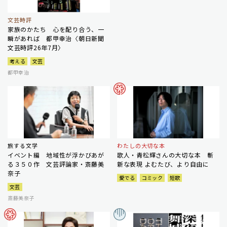
文芸時評
家族のかたち 心を配り合う、一
瞬があれば 都甲幸治〈朝日新聞
文芸時評26年7月〉
考える
文芸
都甲幸治
旅する文学
わたしの大切な本
イベント編 地域性が浮かびあが
歌人・青松輝さんの大切な本 斬
る３５０作 文芸評論家・斎藤美
新な表現 よむたび、より自由に
奈子
愛でる
コミック
短歌
文芸
斎藤美奈子