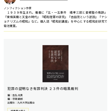
ノンフィクション作家
１９３９年生まれ。著書に『五・一五事件 橘孝三郎と愛郷塾の軌跡』
『東條英機と天皇の時代』『昭和陸軍の研究』『吉田茂という逆説』『ナシ
ョナリズムの昭和』など。個人誌「昭和史講座」を中心とする昭和史研究で
菊池寛賞。
犯罪の証明なき有罪判決 ２３件の暗黒裁判
編：吉弘 光男
編：宗岡 嗣郎
出版社：九州大学出版会
紙書籍で買う