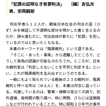
「犯罪の証明なき有罪判決」 ［編］吉弘光
男、宗岡嗣郎
刑法学者ら１２人が、戦後日本社会の司法の歪（ひ
ず）みを検証して不透明な部分を明かした書と言えるの
だが、読み進むだに、司法自体が新たに「犯罪」を犯し
ているのではと思いたくもなる。
本書のキーワードは「暗黒裁判」という語である。
「そこに・あった・事実」から遊離したところで、ど
うして真偽の認識が可能なのだろうか。ところが、日本
の裁判官は「判定しえないことを平然と判定する」とい
い、これが暗黒裁判を生み出すというのである。
一般にもよく知られている戦後の２３の裁判が、暗黒
裁判と呼べる所以（ゆえん）を、本書は丹念に追ってい
る。共通しているのは、警察・検察の見立ての誤り、別
件逮捕、長時間の取り調べ、時に拷問、さらには証拠隠
しなどが行われていることだ。特に昭和２０年代の事件