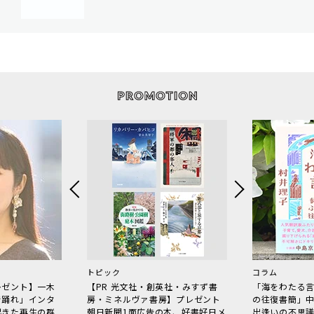
トピック
コラム
レゼント】一木
【PR 光文社・創英社・みすず書
「海をわたる
で踊れ」インタ
房・ミネルヴァ書房】プレゼント
の往復書簡」
起きた再生の群
朝日新聞1面広告の本、好書好日メ
出逢いの不思