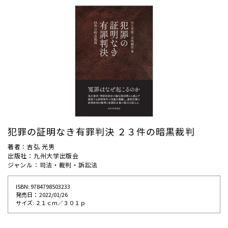
犯罪の証明なき有罪判決 ２３件の暗黒裁判
著者：吉弘 光男
出版社：九州大学出版会
ジャンル：司法・裁判・訴訟法
ISBN: 9784798503233
発売⽇： 2022/01/26
サイズ: ２１ｃｍ／３０１ｐ