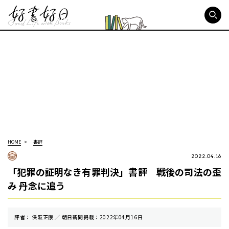
好書好日
HOME
書評
2022.04.16
「犯罪の証明なき有罪判決」書評 戦後の司法の歪
み 丹念に追う
評者： 保阪正康 ／ 朝⽇新聞掲載：2022年04月16日