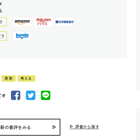
幸
社
う
買う
思想
考える
re
評者から探す
最新の書評をみる