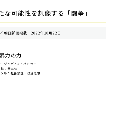
たな可能性を想像する「闘争」
／ 朝⽇新聞掲載：2022年10月22日
暴力の力
者：ジュディス・バトラー
版社：青土社
ャンル：社会思想・政治思想