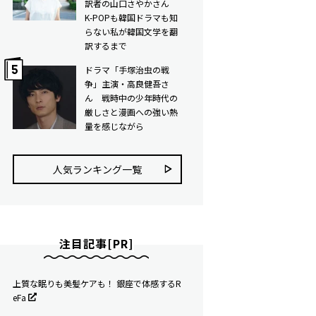
訳者の山口さやかさん
K-POPも韓国ドラマも知
らない私が韓国文学を翻
訳するまで
ドラマ「手塚治虫の戦
争」主演・高良健吾さ
ん 戦時中の少年時代の
厳しさと漫画への強い熱
量を感じながら
人気ランキング⼀覧
注目記事[PR]
上質な眠りも美髪ケアも！ 銀座で体感するR
eFa