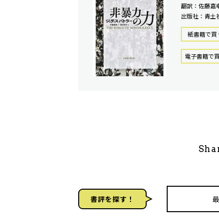
翻訳：佐藤嘉
出版社：青土
紙書籍で買
電⼦書籍で
Sha
書評を探す！