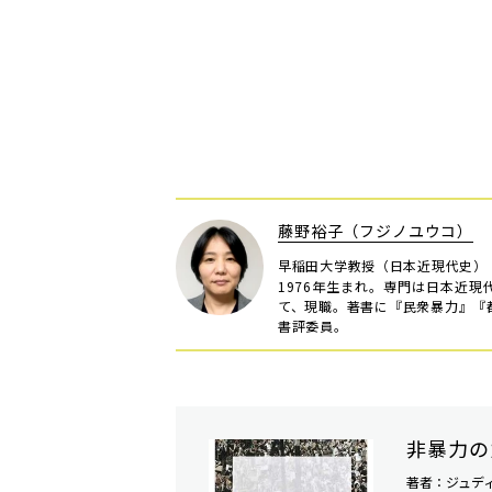
藤野裕子（フジノユウコ）
早稲田大学教授（日本近現代史）
1976年生まれ。専門は日本近
て、現職。著書に『民衆暴力』『都
書評委員。
非暴力の
著者：ジュデ