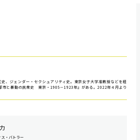
現代史、ジェンダー・セクシュアリティ史。東京女子大学准教授などを経
市と暴動の民衆史 東京・1905－1923年』がある。2022年４月より
力
ィス・バトラー