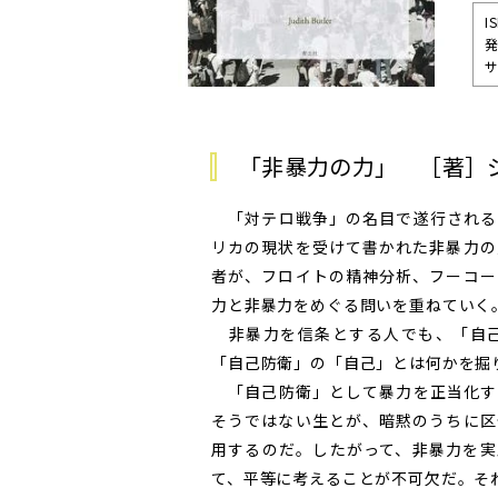
I
発
サ
「非暴力の力」 ［著］
「対テロ戦争」の名目で遂行される
リカの現状を受けて書かれた非暴力の
者が、フロイトの精神分析、フーコー
力と非暴力をめぐる問いを重ねていく
非暴力を信条とする人でも、「自己
「自己防衛」の「自己」とは何かを掘
「自己防衛」として暴力を正当化す
そうではない生とが、暗黙のうちに区
用するのだ。したがって、非暴力を実
て、平等に考えることが不可欠だ。そ