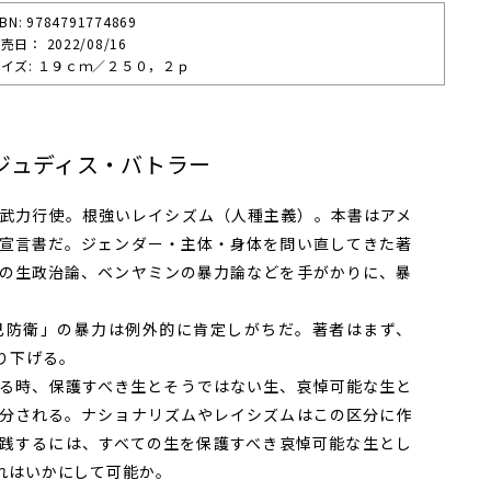
SBN: 9784791774869
売⽇： 2022/08/16
イズ: １９ｃｍ／２５０，２ｐ
ジュディス・バトラー
武力行使。根強いレイシズム（人種主義）。本書はアメ
宣言書だ。ジェンダー・主体・身体を問い直してきた著
の生政治論、ベンヤミンの暴力論などを手がかりに、暴
。
防衛」の暴力は例外的に肯定しがちだ。著者はまず、
り下げる。
る時、保護すべき生とそうではない生、哀悼可能な生と
分される。ナショナリズムやレイシズムはこの区分に作
践するには、すべての生を保護すべき哀悼可能な生とし
れはいかにして可能か。