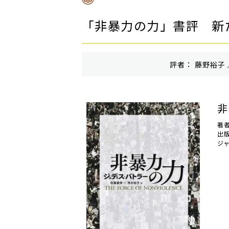
「非暴力の力」書評 新
評者： 藤野裕子 
非
著
出
ジ