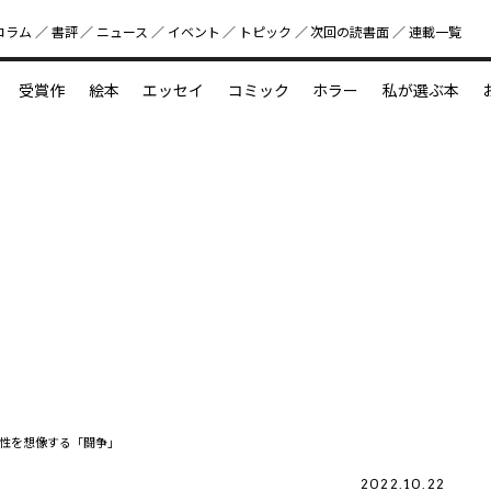
コラム
書評
ニュース
イベント
トピック
次回の読書⾯
連載一覧
好書好日
受賞作
絵本
エッセイ
コミック
ホラー
私が選ぶ本
？
えほん新定番
今めぐりたい児童文学の世界
図鑑の中の小宇宙
性を想像する「闘争」
2022.10.22