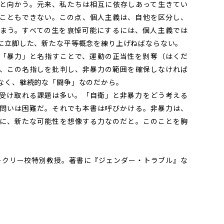
と向かう。元来、私たちは相互に依存しあって生きてい
こともできない。この点、個人主義は、自他を区分し、
まう。すべての生を哀悼可能にするには、個人主義では
に立脚した、新たな平等概念を練り上げねばならない。
「暴力」と名指すことで、運動の正当性を剝奪（はくだ
、この名指しを批判し、非暴力の範囲を確保しなければ
なく、継続的な「闘争」なのだから。
受け取れる課題は多い。「自衛」と非暴力をどう考える
問いは困難だ。それでも本書は呼びかける。非暴力は、
に、新たな可能性を想像する力なのだと。このことを胸
ニア大バークリー校特別教授。著書に『ジェンダー・トラブル』な