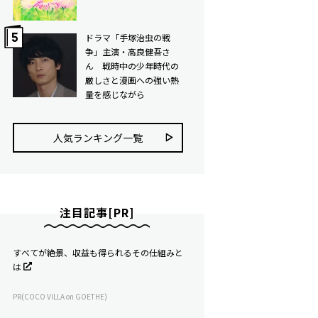
ドラマ「手塚治虫の戦
争」主演・高良健吾さ
ん 戦時中の少年時代の
厳しさと漫画への強い熱
量を感じながら
人気ランキング⼀覧
注目記事[PR]
すべてが絶景、収益も得られるその仕組みと
は
PR(COCO VILLA on GOETHE)