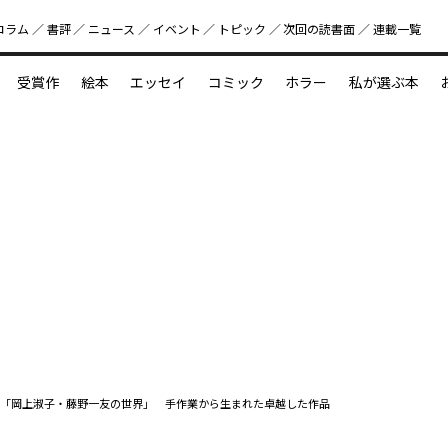
コラム
書評
ニュース
イベント
トピック
次回の読書⾯
連載一覧
好書好日
受賞作
絵本
エッセイ
コミック
ホラー
私が選ぶ本
？
えほん新定番
今めぐりたい児童文学の世界
図鑑の中の小宇宙
「岡上淑子・藤野一友の世界」 手作業から生まれた卓越した作品