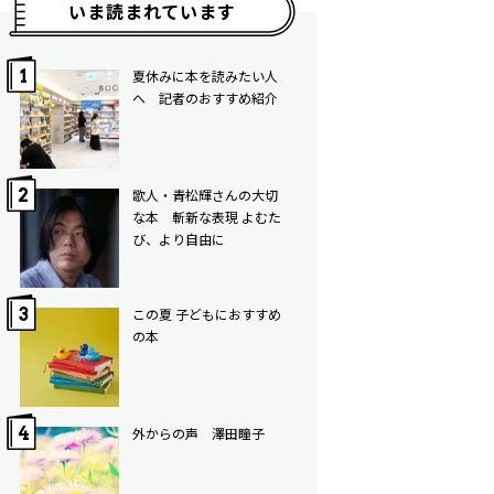
いま読まれています
夏休みに本を読みたい人
へ 記者のおすすめ紹介
歌人・青松輝さんの大切
な本 斬新な表現 よむた
び、より自由に
この夏 子どもにおすすめ
の本
外からの声 澤田瞳子