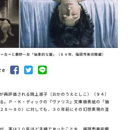
）＝左＝と藤野一友「抽象的な籠」（６４年、福岡市美術館蔵）
re
が再評価される岡上淑子（おかのうえとしこ）（９４）
る。Ｐ・Ｋ・ディックの『ヴァリス』文庫版表紙の「抽
２８～８０）に対しても、３０年前にその幻想表現の湿
が、実は１０年ほど夫婦であったことを、福岡市美術館