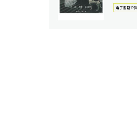
電⼦書籍で