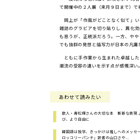
で開催中の２人展（来月９日まで）で
岡上が「作風がどことなく似て」い
雑誌のグラビアを切り貼りし、異化効
も思うが、正統派だろう。一方、やや
でも抜群の発想と描写力が日本の凡庸
ともに手作業から生まれた卓越した
潮流の受容の違いを示す点が感慨深い。
あわせて読みたい
歌人・青松輝さんの大切な本 斬新な表現 
び、より自由に
韓国語は独学、きっかけは推しへのメッセ
ロッコリーパンチ」訳者の山口さや...