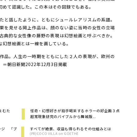
初めて認識した。この本はその図録でもある。
たと話したように、ともにシュールレアリスムの系譜。
果を見せる岡上作品は、顔のない姿に当時の女性の立場
古典的な女性像の藤野の表現は幻想絵画と呼ぶべきか。
な幻想絵画とは一線を画している。
作品。人生の一時期をともにした２人の表現が、欧州の
＝朝日新聞2022年12月3日掲載
よむた
怪奇・幻想好きが拍手喝采するホラーの好企画３点
超常現象研究のバイブルから舞城版...
ージ 「ブ
すべてが絶景、収益も得られるその仕組みとは
(PR)COCO VILLA on GOETHE