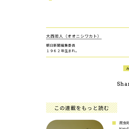
大西若人（オオニシワカト）
朝日新聞編集委員
１９６２年生まれ。
Sha
この連載をもっと読む
昆虫好
Han