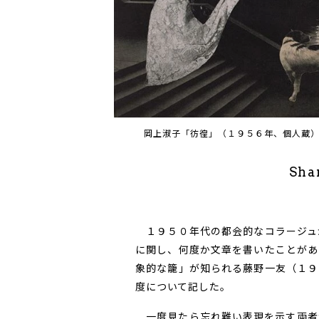
岡上淑子「彷徨」（１９５６年、個人蔵
Sha
１９５０年代の都会的なコラージュ
に関し、何度か文章を書いたことがあ
象的な籠」が知られる藤野一友（１９
度について記した。
一度見たら忘れ難い表現を示す両者