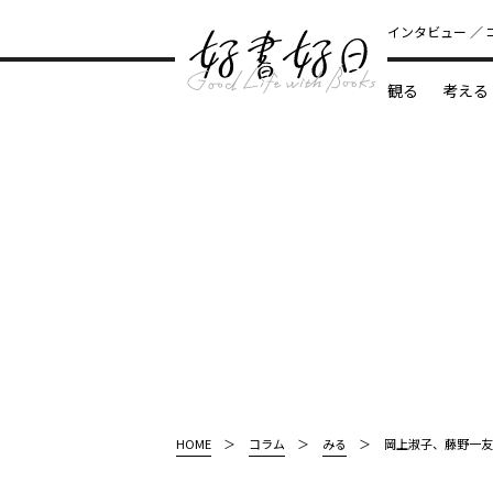
インタビュー
観る
考える
どんな本
HOME
コラム
みる
岡上淑子、藤野一友