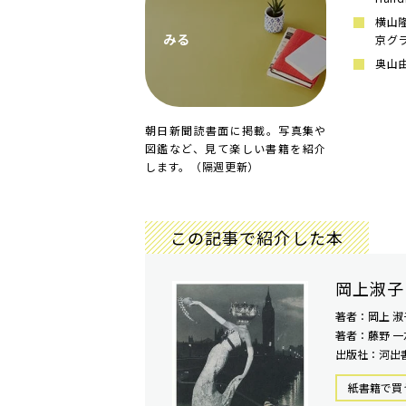
横山隆
みる
京グ
奥山由
朝日新聞読書面に掲載。写真集や
図鑑など、見て楽しい書籍を紹介
します。（隔週更新）
この記事で紹介した本
岡上淑子
著者：岡上 淑
著者：藤野 一
出版社：河出
紙書籍で買