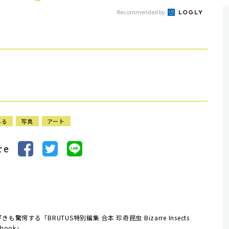
Recommended by
みる
写真
アート
re
きも驚愕する「BRUTUS特別編集 合本 珍奇昆虫 Bizarre Insects
dbook」