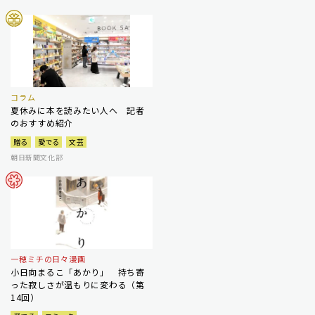
コラム
夏休みに本を読みたい人へ 記者
のおすすめ紹介
贈る
愛でる
文芸
朝日新聞文化部
一穂ミチの日々漫画
小日向まるこ「あかり」 持ち寄
った寂しさが温もりに変わる（第
14回）