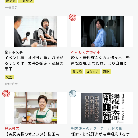
愛でる
コミック
一穂ミチ
旅する文学
わたしの大切な本
イベント編 地域性が浮かびあが
歌人・青松輝さんの大切な本 斬
る３５０作 文芸評論家・斎藤美
新な表現 よむたび、より自由に
奈子
愛でる
コミック
短歌
文芸
斎藤美奈子
谷原書店
朝宮運河のホラーワールド渉猟
【谷原店長のオススメ】桜玉吉
怪奇・幻想好きが拍手喝采するホ