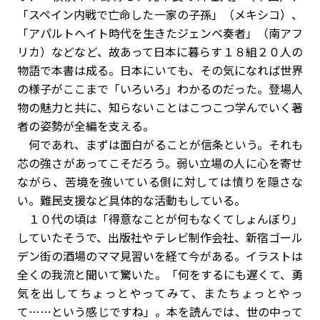
「スペイン内戦で亡命した一家の子孫」（メキシコ）、
「アパルトヘイト時代を生きたジェンベ奏者」（南アフ
リカ）などなど、故あって日本に暮らす１８組２０人の
物語で本書は成る。日本にいても、その気になれば世界
の様子がここまで「いろいろ」わかるのだった。登場人
物の魅力と共に、知らないことはこつこつ学んでいく著
者の姿勢が全編を支える。
何であれ、まずは面白がることが信条という。それも
芯の強さがあってこそだろう。弱い立場の人に心を寄せ
ながら、苦境を強いている側に対しては憤りを隠さな
い。難民支援など具体的な活動もしている。
１０代の頃は「得意なことが何もなくてしょんぼり」
していたそうで、出版社やテレビ制作会社、新宿ゴール
デン街の酒場のママ見習いを経て今がある。イラストは
全くの我流と聞いて驚いた。「何をするにも遅くて、勇
気を出してちょっとやってみて、またちょっとやっ
て……という感じですね」。本を読んでは、世の中って