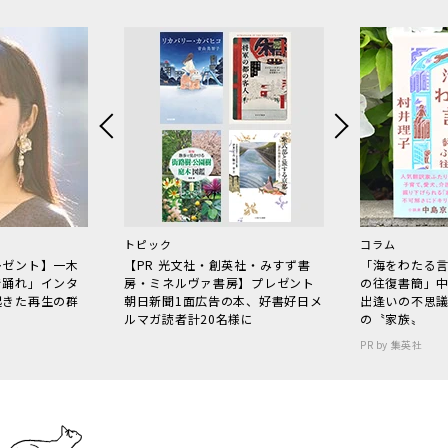
トピック
コラム
レゼント】一木
【PR 光文社・創英社・みすず書
「海をわたる
で踊れ」インタ
房・ミネルヴァ書房】プレゼント
の往復書簡」
起きた再生の群
朝日新聞1面広告の本、好書好日メ
出逢いの不思
ルマガ読者計20名様に
の〝家族〟
PR by 集英社