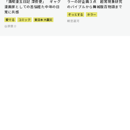
「満喫漫玉日記 深夜便」 ギャグ
ラーの好企画３点 超常現象研究
漫画家としての苦悩経た中年の日
のバイブルから舞城版百物語まで
常に共感
ぞっとする
ホラー
愛でる
コミック
東日本大震災
朝宮運河
谷原章介