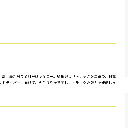
万部。最新号の３月号は９８０円。編集部は「トラックが主役の月刊誌
クドライバーに向けて、きらびやかで美しいトラックの魅力を発信しま