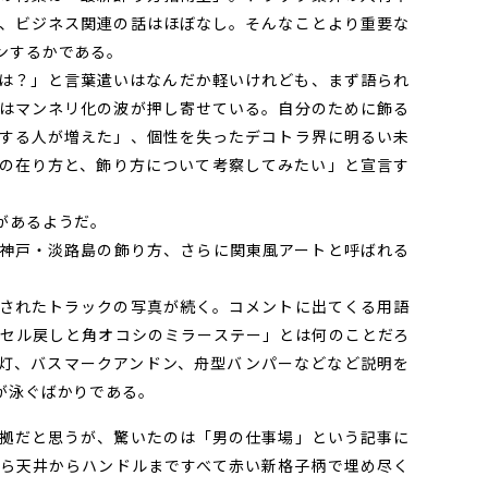
、ビジネス関連の話はほぼなし。そんなことより重要な
ンするかである。
は？」と言葉遣いはなんだか軽いけれども、まず語られ
はマンネリ化の波が押し寄せている。自分のために飾る
する人が増えた」、個性を失ったデコトラ界に明るい未
の在り方と、飾り方について考察してみたい」と宣言す
があるようだ。
神戸・淡路島の飾り方、さらに関東風アートと呼ばれる
されたトラックの写真が続く。コメントに出てくる用語
セル戻しと角オコシのミラーステー」とは何のことだろ
灯、バスマークアンドン、舟型バンパーなどなど説明を
が泳ぐばかりである。
拠だと思うが、驚いたのは「男の仕事場」という記事に
ら天井からハンドルまですべて赤い新格子柄で埋め尽く