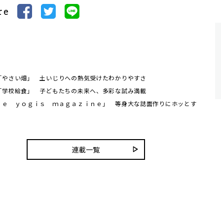
re
「やさい畑」 土いじりへの熱気受けたわかりやすさ
「学校給食」 子どもたちの未来へ、多彩な試み満載
ｈｅ ｙｏｇｉｓ ｍａｇａｚｉｎｅ」 等身大な誌面作りにホッとす
連載一覧