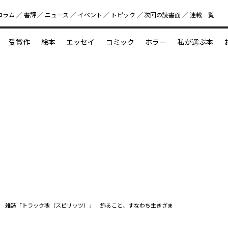
コラム
書評
ニュース
イベント
トピック
次回の読書⾯
連載一覧
好書好日
受賞作
絵本
エッセイ
コミック
ホラー
私が選ぶ本
？
えほん新定番
今めぐりたい児童文学の世界
図鑑の中の小宇宙
雑誌「トラック魂（スピリッツ）」 飾ること、すなわち生きざま