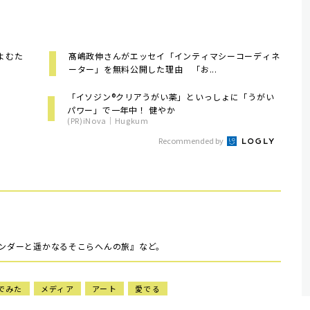
よむた
髙嶋政伸さんがエッセイ「インティマシーコーディネ
ーター」を無料公開した理由 「お...
「イソジン®クリアうがい薬」といっしょに「うがい
パワー」で一年中！ 健やか
(PR)iNova｜Hugkum
Recommended by
ワンダーと遥かなるそこらへんの旅』など。
でみた
メディア
アート
愛でる