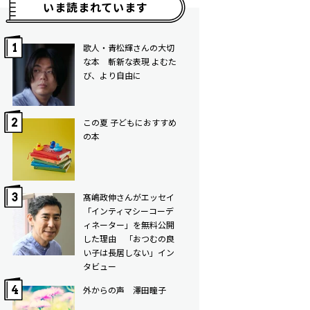
いま読まれています
歌人・青松輝さんの大切
な本 斬新な表現 よむた
び、より自由に
この夏 子どもにおすすめ
の本
髙嶋政伸さんがエッセイ
「インティマシーコーデ
ィネーター」を無料公開
した理由 「おつむの良
い子は長居しない」イン
タビュー
外からの声 澤田瞳子