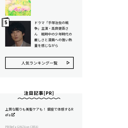
ドラマ「手塚治虫の戦
争」主演・高良健吾さ
ん 戦時中の少年時代の
厳しさと漫画への強い熱
量を感じながら
人気ランキング⼀覧
注目記事[PR]
上質な眠りも美髪ケアも！ 銀座で体感するR
eFa
PR(ReFa GINZA on CREA)