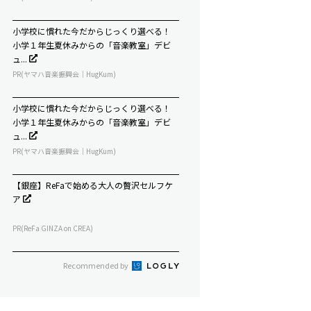
小学校に慣れた今だからじっくり選べる！
小学１年生夏休みからの「音楽教室」デビ
ュ...
PR(ヤマハ音楽振興会｜HugKum)
小学校に慣れた今だからじっくり選べる！
小学１年生夏休みからの「音楽教室」デビ
ュ...
PR(ヤマハ音楽振興会｜HugKum)
【銀座】ReFaで始める大人の贅沢セルフケ
ア
PR(ReFa GINZA on CREA)
Recommended by