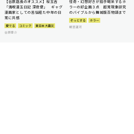
【谷原店長のオススメ】桜玉吉
怪奇・幻想好きが拍手喝采するホ
「満喫漫玉日記 深夜便」 ギャグ
ラーの好企画３点 超常現象研究
漫画家としての苦悩経た中年の日
のバイブルから舞城版百物語まで
常に共感
ぞっとする
ホラー
愛でる
コミック
東日本大震災
朝宮運河
谷原章介