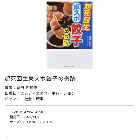
起死回生東スポ餃子の奇跡
著者：岡田 五知信
出版社：エムディエヌコーポレーション
ジャンル：社会・時事
ISBN: 9784295204558
発売⽇： 2022/11/28
サイズ: １９ｃｍ／２２３ｐ