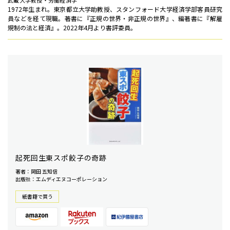
武蔵大学教授・労働経済学
1972年生まれ。東京都立大学助教授、スタンフォード大学経済学部客員研究
員などを経て現職。著書に『正規の世界・非正規の世界』、編著書に『解雇
規制の法と経済』。2022年4月より書評委員。
起死回生東スポ餃子の奇跡
著者：岡田 五知信
出版社：エムディエヌコーポレーション
紙書籍で買う