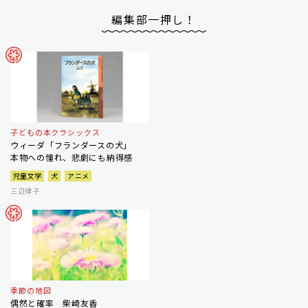
編集部一押し！
子どもの本クラシックス
ウィーダ「フランダースの犬」
本物への憧れ、悲劇にも納得感
児童文学
犬
アニメ
三辺律子
季節の地図
偶然と確率 柴崎友香