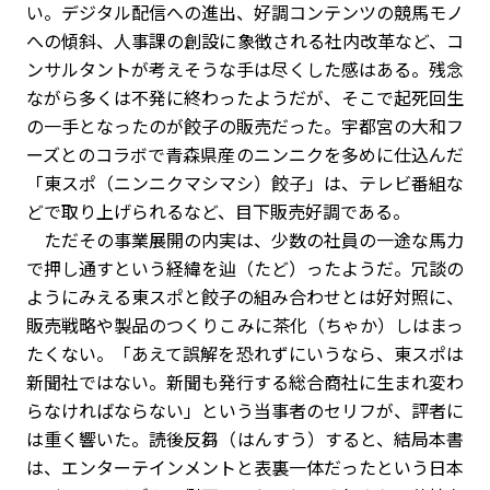
い。デジタル配信への進出、好調コンテンツの競馬モノ
への傾斜、人事課の創設に象徴される社内改革など、コ
ンサルタントが考えそうな手は尽くした感はある。残念
ながら多くは不発に終わったようだが、そこで起死回生
の一手となったのが餃子の販売だった。宇都宮の大和フ
ーズとのコラボで青森県産のニンニクを多めに仕込んだ
「東スポ（ニンニクマシマシ）餃子」は、テレビ番組な
どで取り上げられるなど、目下販売好調である。
ただその事業展開の内実は、少数の社員の一途な馬力
で押し通すという経緯を辿（たど）ったようだ。冗談の
ようにみえる東スポと餃子の組み合わせとは好対照に、
販売戦略や製品のつくりこみに茶化（ちゃか）しはまっ
たくない。「あえて誤解を恐れずにいうなら、東スポは
新聞社ではない。新聞も発行する総合商社に生まれ変わ
らなければならない」という当事者のセリフが、評者に
は重く響いた。読後反芻（はんすう）すると、結局本書
は、エンターテインメントと表裏一体だったという日本