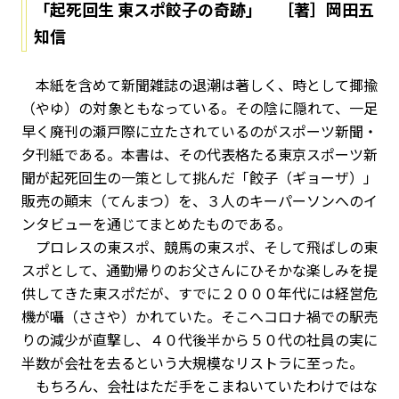
「起死回生 東スポ餃子の奇跡」 ［著］岡田五
知信
本紙を含めて新聞雑誌の退潮は著しく、時として揶揄
（やゆ）の対象ともなっている。その陰に隠れて、一足
早く廃刊の瀬戸際に立たされているのがスポーツ新聞・
夕刊紙である。本書は、その代表格たる東京スポーツ新
聞が起死回生の一策として挑んだ「餃子（ギョーザ）」
販売の顚末（てんまつ）を、３人のキーパーソンへのイ
ンタビューを通じてまとめたものである。
プロレスの東スポ、競馬の東スポ、そして飛ばしの東
スポとして、通勤帰りのお父さんにひそかな楽しみを提
供してきた東スポだが、すでに２０００年代には経営危
機が囁（ささや）かれていた。そこへコロナ禍での駅売
りの減少が直撃し、４０代後半から５０代の社員の実に
半数が会社を去るという大規模なリストラに至った。
もちろん、会社はただ手をこまねいていたわけではな