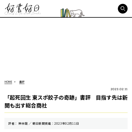
好書好日
HOME
書評
2023.02.11
「起死回生 東スポ餃子の奇跡」書評 目指す先は新
聞も出す総合商社
評者： 神林龍 ／ 朝⽇新聞掲載：2023年02月11日