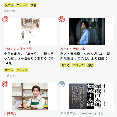
愛でる
エッセイ
文芸
柴崎友香
一穂ミチの日々漫画
わたしの大切な本
小日向まるこ「あかり」 持ち寄
歌人・青松輝さんの大切な本 斬
った寂しさが温もりに変わる（第
新な表現 よむたび、より自由に
14回）
愛でる
コミック
短歌
愛でる
コミック
一穂ミチ
谷原書店
朝宮運河のホラーワールド渉猟