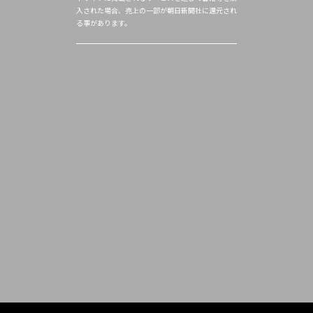
入された場合、売上の一部が朝日新聞社に還元され
る事があります。