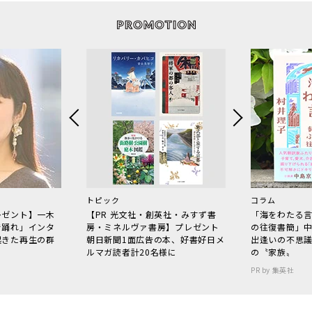
トピック
コラム
レゼント】一木
【PR 光文社・創英社・みすず書
「海をわたる
で踊れ」インタ
房・ミネルヴァ書房】プレゼント
の往復書簡」
起きた再生の群
朝日新聞1面広告の本、好書好日メ
出逢いの不思
ルマガ読者計20名様に
の〝家族〟
PR by 集英社