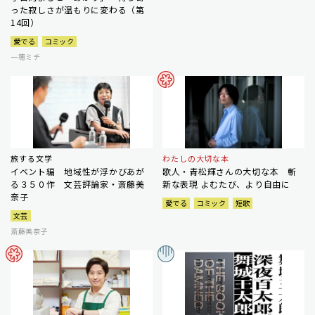
った寂しさが温もりに変わる（第
14回）
愛でる
コミック
一穂ミチ
旅する文学
わたしの大切な本
イベント編 地域性が浮かびあが
歌人・青松輝さんの大切な本 斬
る３５０作 文芸評論家・斎藤美
新な表現 よむたび、より自由に
奈子
愛でる
コミック
短歌
文芸
斎藤美奈子