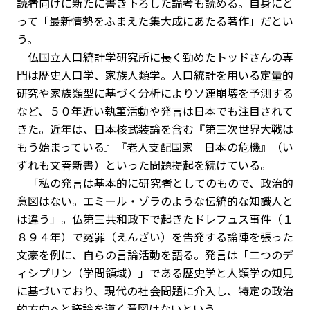
読者向けに新たに書き下ろした論考も読める。自身にと
って「最新情勢をふまえた集大成にあたる著作」だとい
う。
仏国立人口統計学研究所に長く勤めたトッドさんの専
門は歴史人口学、家族人類学。人口統計を用いる定量的
研究や家族類型に基づく分析によりソ連崩壊を予測する
など、５０年近い執筆活動や発言は日本でも注目されて
きた。近年は、日本核武装論を含む『第三次世界大戦は
もう始まっている』『老人支配国家 日本の危機』（い
ずれも文春新書）といった問題提起を続けている。
「私の発言は基本的に研究者としてのもので、政治的
意図はない。エミール・ゾラのような伝統的な知識人と
は違う」。仏第三共和政下で起きたドレフュス事件（１
８９４年）で冤罪（えんざい）を告発する論陣を張った
文豪を例に、自らの言論活動を語る。発言は「二つのデ
ィシプリン（学問領域）」である歴史学と人類学の知見
に基づいており、現代の社会問題に介入し、特定の政治
的方向へと議論を導く意図はないという。