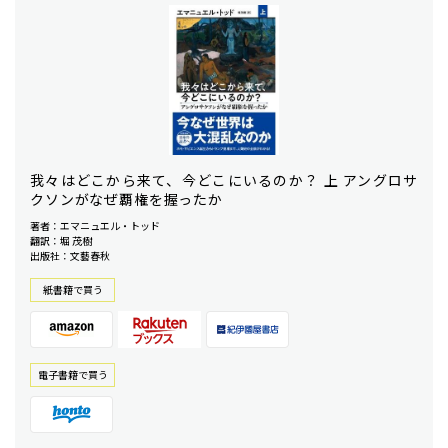
我々はどこから来て、今どこにいるのか？ 上 アングロサ
クソンがなぜ覇権を握ったか
著者：エマニュエル・トッド
翻訳：堀 茂樹
出版社：文藝春秋
紙書籍で買う
電⼦書籍で買う