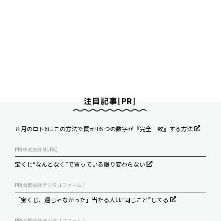
注目記事[PR]
８月のロト6はこの方法で買え!!６つの数字が『完全一致』する方法
PR(株式会社MURA)
宝くじ“なんとなく”で買っている限り変わらない
PR(合同会社デジタルファーム )
「宝くじ、運じゃなかった」当たる人は“同じこと”してる
PR(合同会社デジタルファーム )