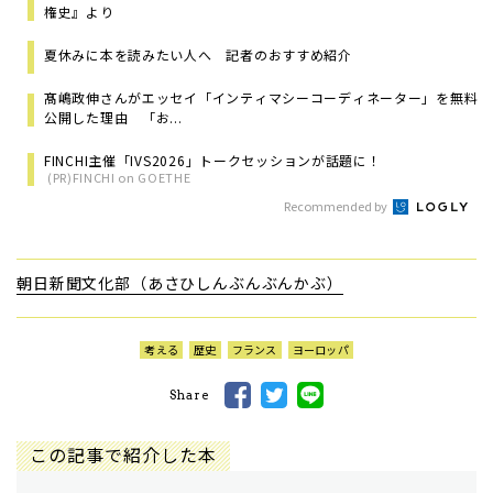
権史』より
夏休みに本を読みたい人へ 記者のおすすめ紹介
髙嶋政伸さんがエッセイ「インティマシーコーディネーター」を無料
公開した理由 「お...
FINCHI主催「IVS2026」トークセッションが話題に！
(PR)FINCHI on GOETHE
Recommended by
朝日新聞文化部（あさひしんぶんぶんかぶ）
考える
歴史
フランス
ヨーロッパ
Share
この記事で紹介した本