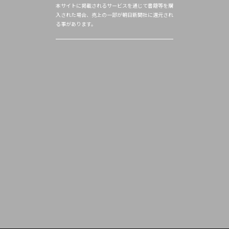
本サイトに掲載されるサービスを通じて書籍等を購
入された場合、売上の一部が朝日新聞社に還元され
る事があります。