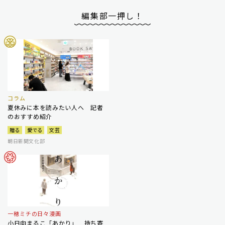
編集部一押し！
コラム
夏休みに本を読みたい人へ 記者
のおすすめ紹介
贈る
愛でる
文芸
朝日新聞文化部
一穂ミチの日々漫画
小日向まるこ「あかり」 持ち寄