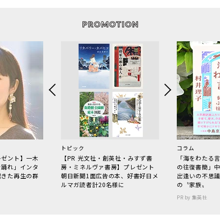
トピック
コラム
レゼント】一木
【PR 光文社・創英社・みすず書
「海をわたる
で踊れ」インタ
房・ミネルヴァ書房】プレゼント
の往復書簡」
起きた再生の群
朝日新聞1面広告の本、好書好日メ
出逢いの不思
ルマガ読者計20名様に
の〝家族〟
PR by 集英社