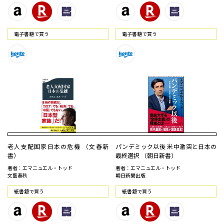
電⼦書籍で買う
電⼦書籍で買う
老人支配国家日本の危機 （文春新
パンデミック以後 米中激突と日本の
書）
最終選択 （朝日新書）
著者：エマニュエル・トッド
著者：エマニュエル・トッド
文藝春秋
朝日新聞出版
紙書籍で買う
紙書籍で買う