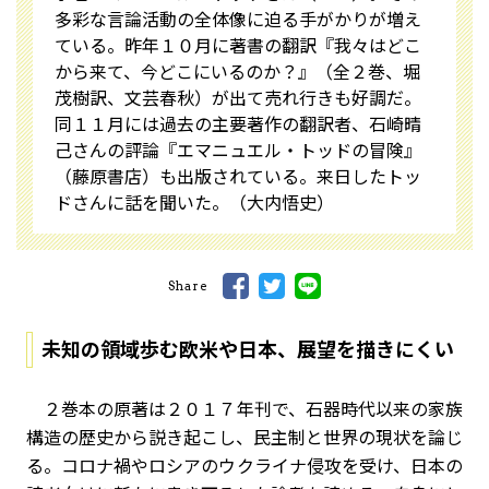
多彩な言論活動の全体像に迫る手がかりが増え
ている。昨年１０月に著書の翻訳『我々はどこ
から来て、今どこにいるのか？』（全２巻、堀
茂樹訳、文芸春秋）が出て売れ行きも好調だ。
同１１月には過去の主要著作の翻訳者、石崎晴
己さんの評論『エマニュエル・トッドの冒険』
（藤原書店）も出版されている。来日したトッ
ドさんに話を聞いた。（大内悟史）
Share
未知の領域歩む欧米や日本、展望を描きにくい
２巻本の原著は２０１７年刊で、石器時代以来の家族
構造の歴史から説き起こし、民主制と世界の現状を論じ
る。コロナ禍やロシアのウクライナ侵攻を受け、日本の