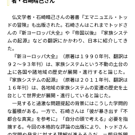
者・石崎晴己さん
仏文学者・石崎晴己さんの著書『エマニュエル・トッ
ドの冒険』も出版された。石崎さんはこれまでトッドさ
んの『新ヨーロッパ大全』や『帝国以後』『家族システ
ムの起源』などの翻訳にかかわり、日本に紹介してき
た。
『新ヨーロッパ大全』（原著は１９９０年刊、翻訳は
９２～９３年刊）は、家族システムという不動の土台の
上に各国や諸地域の歴史が展開・進行すると論じた。
『家族システムの起源』（原著は２０１１年刊、翻訳は
１６年刊）は、各地域の家族システムの変遷の歴史を土
台として世界史が展開・進行していると論じた。
一見すると過激な問題提起の背景にはこうした学問的
な蓄積がある。一方で、石崎さんは「彼が暴き出す『不
都合な真実』を参考に」「自分の頭で考える」必要を指
摘する。今回の本格的な評論の出版により、トッドさん
の学問や発言に対する理解が進みそうだ。＝朝日新聞