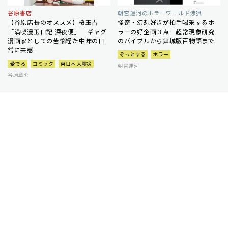
谷原書店
朝宮運河のホラーワールド渉猟
【谷原店長のオススメ】桜玉吉
怪奇・幻想好きが拍手喝采するホ
「満喫漫玉日記 深夜便」 ギャグ
ラーの好企画３点 超常現象研究
漫画家としての苦悩経た中年の日
のバイブルから舞城版百物語まで
常に共感
ぞっとする
ホラー
愛でる
コミック
東日本大震災
朝宮運河
谷原章介