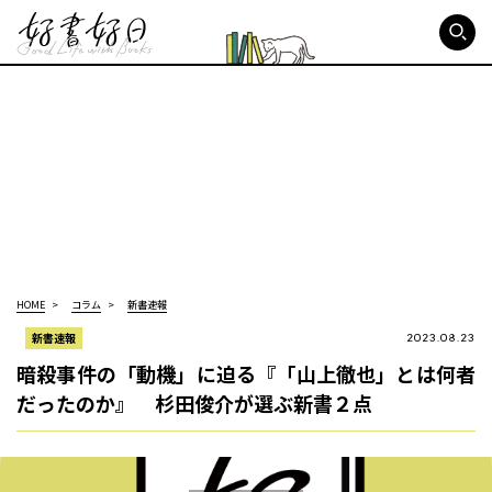
好書好日
HOME
コラム
新書速報
新書速報
2023.08.23
暗殺事件の「動機」に迫る『「山上徹也」とは何者
だったのか』 杉田俊介が選ぶ新書２点