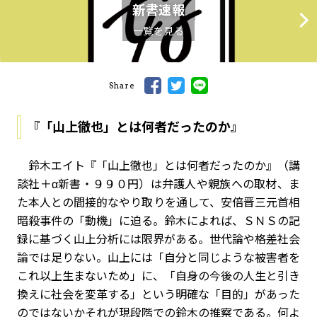
新書速報
一覧を見る
Share
『「山上徹也」とは何者だったのか』
鈴木エイト『「山上徹也」とは何者だったのか』（講
談社＋α新書・９９０円）は弁護人や親族への取材、ま
た本人との間接的なやり取りを通して、安倍晋三元首相
暗殺事件の「動機」に迫る。鈴木によれば、ＳＮＳの記
録に基づく山上分析には限界がある。世代論や格差社会
論では足りない。山上には「自分と同じような被害者を
これ以上生まないため」に、「自身の今後の人生と引き
換えに社会を変革する」という明確な「目的」があった
のではないか――それが現段階での鈴木の推察である。何よ