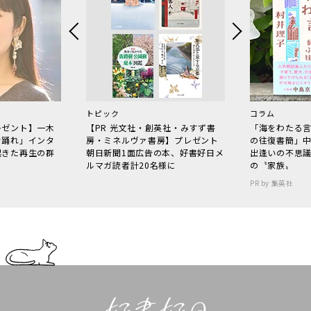
トピック
コラム
レゼント】一木
【PR 光文社・創英社・みすず書
「海をわたる
で踊れ」インタ
房・ミネルヴァ書房】プレゼント
の往復書簡」
起きた再生の群
朝日新聞1面広告の本、好書好日メ
出逢いの不思
ルマガ読者計20名様に
の〝家族〟
PR by 集英社