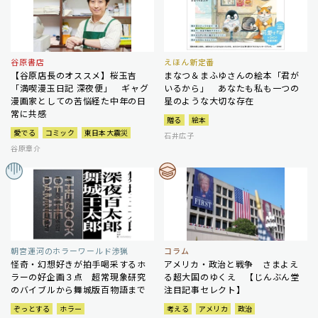
谷原書店
えほん新定番
【谷原店長のオススメ】桜玉吉
まなつ＆まふゆさんの絵本「君が
「満喫漫玉日記 深夜便」 ギャグ
いるから」 あなたも私も一つの
漫画家としての苦悩経た中年の日
星のような大切な存在
常に共感
贈る
絵本
愛でる
コミック
東日本大震災
石井広子
谷原章介
朝宮運河のホラーワールド渉猟
コラム
怪奇・幻想好きが拍手喝采するホ
アメリカ・政治と戦争 さまよえ
ラーの好企画３点 超常現象研究
る超大国のゆくえ 【じんぶん堂
のバイブルから舞城版百物語まで
注目記事セレクト】
ぞっとする
ホラー
考える
アメリカ
政治