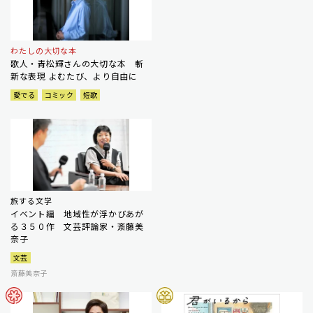
わたしの大切な本
歌人・青松輝さんの大切な本 斬
新な表現 よむたび、より自由に
愛でる
コミック
短歌
旅する文学
イベント編 地域性が浮かびあが
る３５０作 文芸評論家・斎藤美
奈子
文芸
斎藤美奈子