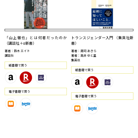
「山上徹也」とは何者だったのか
トランスジェンダー入門 （集英社新
（講談社＋α新書）
書）
著者：鈴木 エイト
著者：周司 あきら
講談社
著者：高井 ゆと里
集英社
紙書籍で買う
紙書籍で買う
電⼦書籍で買う
電⼦書籍で買う