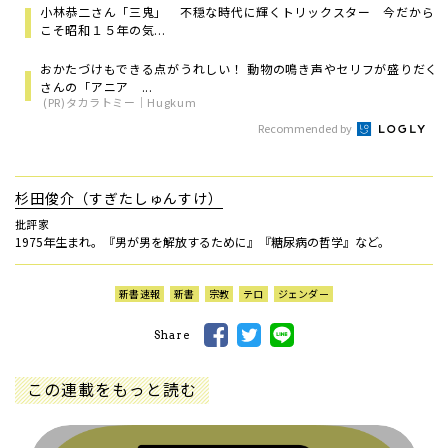
小林恭二さん「三鬼」 不穏な時代に輝くトリックスター 今だから
こそ昭和１５年の気...
おかたづけもできる点がうれしい！ 動物の鳴き声やセリフが盛りだく
さんの「アニア ...
(PR)タカラトミー｜Hugkum
Recommended by
杉田俊介（すぎたしゅんすけ）
批評家
1975年生まれ。『男が男を解放するために』『糖尿病の哲学』など。
新書速報
新書
宗教
テロ
ジェンダー
Share
この連載をもっと読む