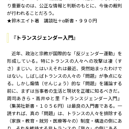
り重要なのは、公正な情報と判断のもとに、今後の裁判
が行われることだろう。
★鈴木エイト著 講談社＋α新書・９９０円
『トランスジェンダー入門』
近年、政治と宗教が国際的な「反ジェンダー運動」を
形成している。特にトランスの人々への攻撃は凄（す
さ）まじい。とはいえそれは最近、突然始まったわけで
はない。しばしばトランスの人々の「問題」が争点にな
る。しかし煽情（せんじょう）的な「問題」を議論する
前に、まずは当事者の生活と現状を正確に知るべきだ。
周司あきら・高井ゆと里『トランスジェンダー入門』
（集英社新書・１０５６円）は最良の入門書である。一
読すれば、真の「問題」は、トランスの人々を排除する
（家族・教育・就労・医療等々の）制度・構造の側にあ
り、それを維持する非トランスの「我々」の側にある、