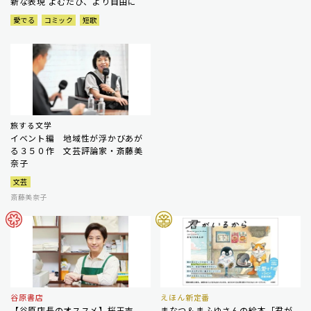
新な表現 よむたび、より自由に
愛でる
コミック
短歌
旅する文学
イベント編 地域性が浮かびあが
る３５０作 文芸評論家・斎藤美
奈子
文芸
斎藤美奈子
谷原書店
えほん新定番
【谷原店長のオススメ】桜玉吉
まなつ＆まふゆさんの絵本「君が