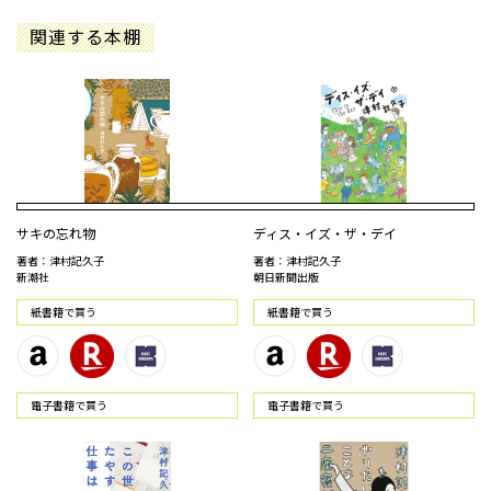
関連する本棚
サキの忘れ物
ディス・イズ・ザ・デイ
著者：津村記久子
著者：津村記久子
新潮社
朝日新聞出版
紙書籍で買う
紙書籍で買う
電⼦書籍で買う
電⼦書籍で買う