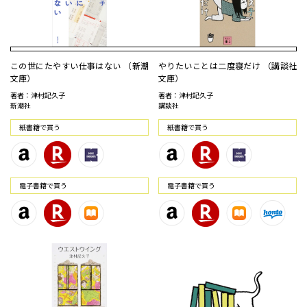
この世にたやすい仕事はない （新潮
やりたいことは二度寝だけ （講談社
文庫）
文庫）
著者：津村記久子
著者：津村記久子
新潮社
講談社
紙書籍で買う
紙書籍で買う
電⼦書籍で買う
電⼦書籍で買う