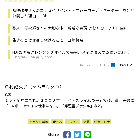
髙嶋政伸さんがエッセイ「インティマシーコーディネーター」を無料
公開した理由 「お...
歌人・青松輝さんの大切な本 斬新な表現 よむたび、より自由に
生きるとは変身し続けること 山崎怜奈
NARSの新クレンジングオイルで毎朝、メイク映えする潤い美肌へ
(PR)NARS on 美的.com
Recommended by
津村記久子（ツムラキクコ）
作家
１９７８年生まれ。２００９年、「ポトスライムの舟」で芥川賞。著書に
「この世にたやすい仕事はない」「浮遊霊ブラジル」など。
となりの乗客
愛でる
エッセイ
文芸
新型コロナ
Share