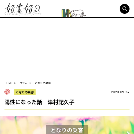
好書好日
HOME
コラム
となりの乗客
となりの乗客
2023.09.24
陽性になった話 津村記久子
となりの乗客