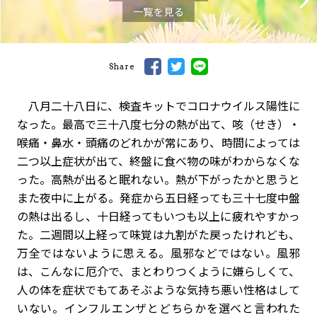
一覧を見る
Share
八月二十八日に、検査キットでコロナウイルス陽性に
なった。最高で三十八度七分の熱が出て、咳（せき）・
喉痛・鼻水・頭痛のどれかが常にあり、時間によっては
二つ以上症状が出て、終盤に食べ物の味がわからなくな
った。高熱が出ると眠れない。熱が下がったかと思うと
また夜中に上がる。発症から五日経っても三十七度中盤
の熱は出るし、十日経ってもいつも以上に疲れやすかっ
た。二週間以上経って味覚は九割がた戻ったけれども、
万全ではないように思える。風邪などではない。風邪
は、こんなに厄介で、まとわりつくように嫌らしくて、
人の体を症状でもてあそぶような気持ち悪い性格はして
いない。インフルエンザとどちらかを選べと言われた