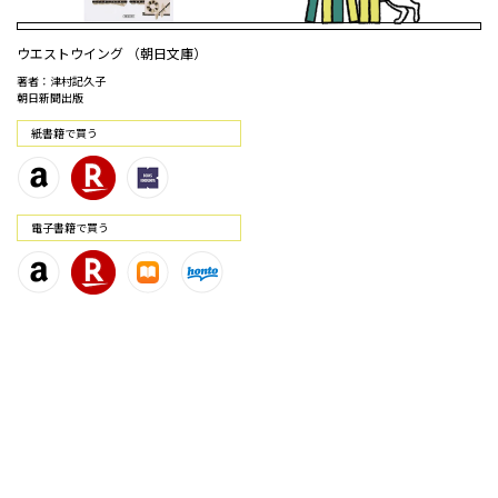
ウエストウイング （朝日文庫）
著者：津村記久子
朝日新聞出版
紙書籍で買う
電⼦書籍で買う