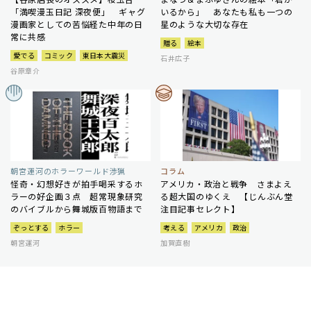
「満喫漫玉日記 深夜便」 ギャグ
いるから」 あなたも私も一つの
漫画家としての苦悩経た中年の日
星のような大切な存在
常に共感
贈る
絵本
愛でる
コミック
東日本大震災
石井広子
谷原章介
朝宮運河のホラーワールド渉猟
コラム
怪奇・幻想好きが拍手喝采するホ
アメリカ・政治と戦争 さまよえ
ラーの好企画３点 超常現象研究
る超大国のゆくえ 【じんぶん堂
のバイブルから舞城版百物語まで
注目記事セレクト】
ぞっとする
ホラー
考える
アメリカ
政治
朝宮運河
加賀直樹