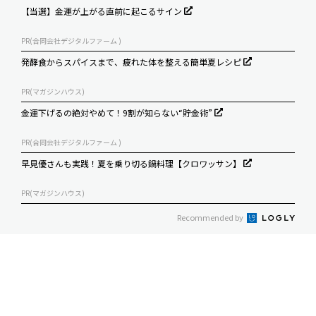
【当選】金運が上がる直前に起こるサイン
PR(合同会社デジタルファーム )
発酵食からスパイスまで、疲れた体を整える簡単夏レシピ
PR(マガジンハウス)
金運下げるの絶対やめて！9割が知らない“貯金術”
PR(合同会社デジタルファーム )
早見優さんも実践！夏を乗り切る鍋料理【クロワッサン】
PR(マガジンハウス)
Recommended by