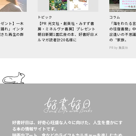
トピック
コラム
レゼント】一木
【PR 光文社・創英社・みすず書
「海をわたる
で踊れ」インタ
房・ミネルヴァ書房】プレゼント
の往復書簡」
起きた再生の群
朝日新聞1面広告の本、好書好日メ
出逢いの不思
ルマガ読者計20名様に
の〝家族〟
PR by 集英社
好書好日は、好奇心旺盛な人々に向けた、人生を豊かにす
る本の情報サイトです。
映画やアート、食などのライフ＆カルチャーを楽しむため