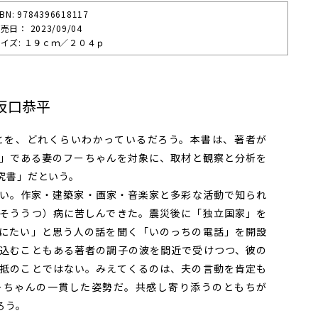
SBN: 9784396618117
売⽇： 2023/09/04
イズ: １９ｃｍ／２０４ｐ
坂口恭平
を、どれくらいわかっているだろう。本書は、著者が
」である妻のフーちゃんを対象に、取材と観察と分析を
究書」だという。
い。作家・建築家・画家・音楽家と多彩な活動で知られ
そううつ）病に苦しんできた。震災後に「独立国家」を
にたい」と思う人の話を聞く「いのっちの電話」を開設
込むこともある著者の調子の波を間近で受けつつ、彼の
抵のことではない。みえてくるのは、夫の言動を肯定も
ーちゃんの一貫した姿勢だ。共感し寄り添うのともちが
ろう。