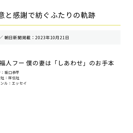
意と感謝で紡ぐふたりの軌跡
／ 朝⽇新聞掲載：2023年10月21日
福人フー 僕の妻は「しあわせ」のお手本
者：坂口恭平
版社：祥伝社
ャンル：エッセイ