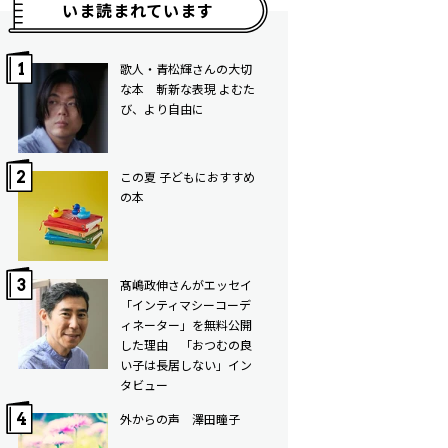
いま読まれています
歌人・青松輝さんの大切
な本 斬新な表現 よむた
び、より自由に
この夏 子どもにおすすめ
の本
髙嶋政伸さんがエッセイ
「インティマシーコーデ
ィネーター」を無料公開
した理由 「おつむの良
い子は長居しない」イン
タビュー
外からの声 澤田瞳子