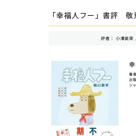
「幸福人フー」書評 敬
評者： 小澤英実 
幸
著
出
ジ