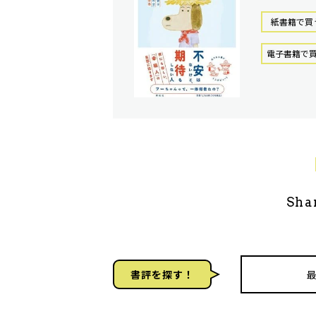
紙書籍で買
電⼦書籍で
Sha
書評を探す！