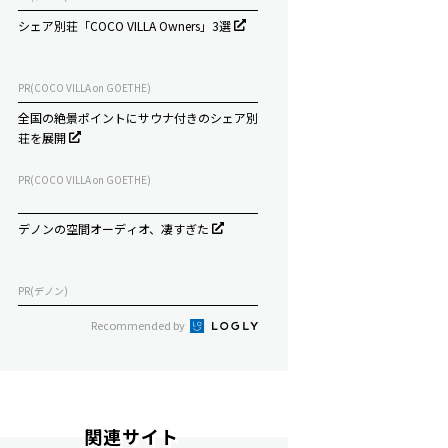
シェア別荘「COCO VILLA Owners」3選
PR(COCO VILLA on GOETHE)
全国の絶景ポイントにサウナ付きのシェア別
荘を展開
PR(COCO VILLA on GOETHE)
デノンの空間オーディオ、凄すぎた
PR(デノン)
Recommended by
関連サイト