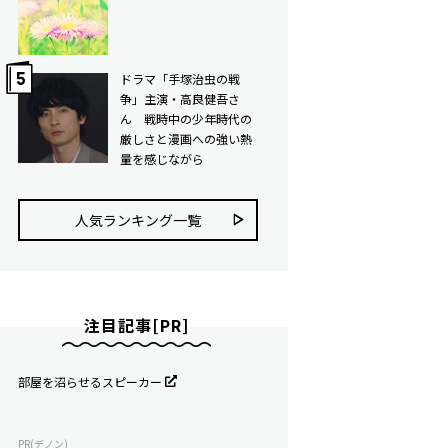
ドラマ「手塚治虫の戦
争」主演・高良健吾さ
ん 戦時中の少年時代の
厳しさと漫画への強い熱
量を感じながら
人気ランキング⼀覧
注目記事[PR]
部屋を沼らせるスピーカー
PR(デノン)