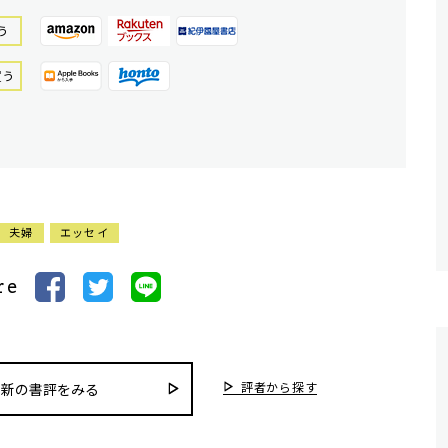
う
買う
夫婦
エッセイ
re
評者から探す
最新の書評をみる