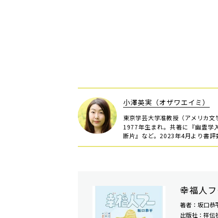
小澤英実（オザワエイミ）
東京学芸大学准教授（アメリカ文
1977年生まれ。共著に『幽霊
断片』など。2023年4月より書評
幸福人フ
著者：坂口恭
出版社：祥伝