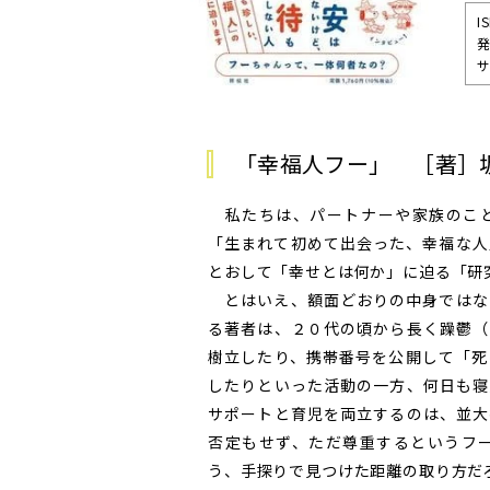
I
発
サ
「幸福人フー」 ［著］
私たちは、パートナーや家族のこと
「生まれて初めて出会った、幸福な人
とおして「幸せとは何か」に迫る「研
とはいえ、額面どおりの中身ではな
る著者は、２０代の頃から長く躁鬱（
樹立したり、携帯番号を公開して「死
したりといった活動の一方、何日も寝
サポートと育児を両立するのは、並大
否定もせず、ただ尊重するというフ
う、手探りで見つけた距離の取り方だ