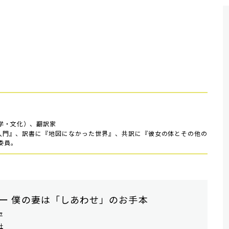
学・文化）、翻訳家
学入門』、訳書に『地図になかった世界』、共訳に『彼女の体とその他の
委員。
ー 僕の妻は「しあわせ」のお手本
平
社