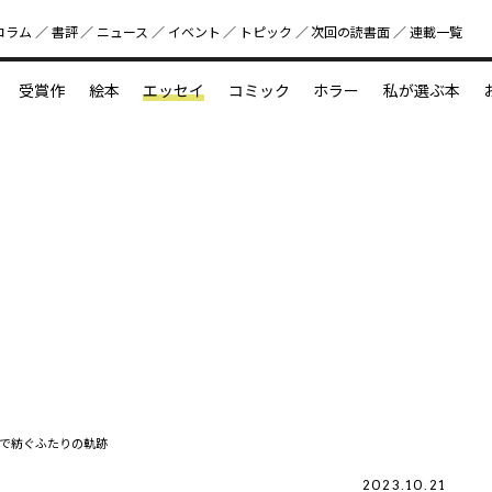
コラム
書評
ニュース
イベント
トピック
次回の読書⾯
連載一覧
好書好日
受賞作
絵本
エッセイ
コミック
ホラー
私が選ぶ本
？
えほん新定番
今めぐりたい児童文学の世界
図鑑の中の小宇宙
で紡ぐふたりの軌跡
2023.10.21