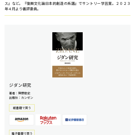
ス』など。『復興文化論――日本的創造の系譜』でサントリー学芸賞。２０２３
年４月より書評委員。
ジダン研究
著者：陣野俊史
出版社：カンゼン
紙書籍で買う
電⼦書籍で買う