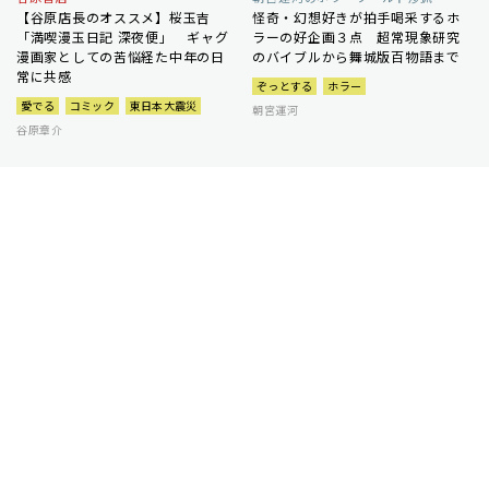
【谷原店長のオススメ】桜玉吉
怪奇・幻想好きが拍手喝采するホ
「満喫漫玉日記 深夜便」 ギャグ
ラーの好企画３点 超常現象研究
漫画家としての苦悩経た中年の日
のバイブルから舞城版百物語まで
常に共感
ぞっとする
ホラー
愛でる
コミック
東日本大震災
朝宮運河
谷原章介