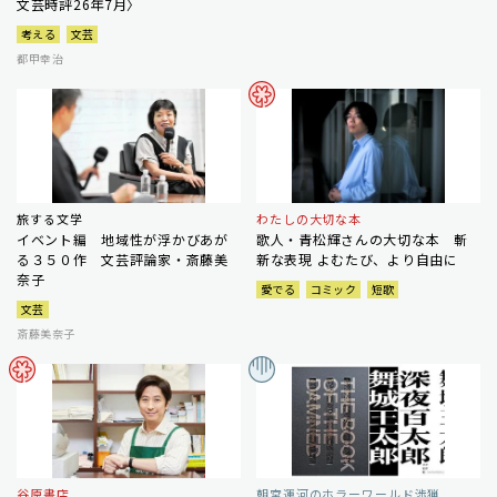
文芸時評26年7月〉
考える
文芸
都甲幸治
旅する文学
わたしの大切な本
イベント編 地域性が浮かびあが
歌人・青松輝さんの大切な本 斬
る３５０作 文芸評論家・斎藤美
新な表現 よむたび、より自由に
奈子
愛でる
コミック
短歌
文芸
斎藤美奈子
谷原書店
朝宮運河のホラーワールド渉猟