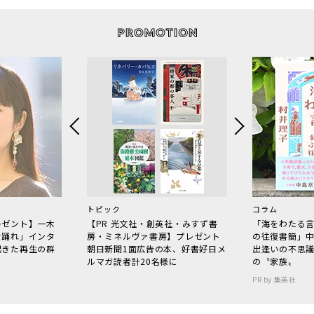
トピック
コラム
レゼント】一木
【PR 光文社・創英社・みすず書
「海をわたる
で踊れ」インタ
房・ミネルヴァ書房】プレゼント
の往復書簡」
起きた再生の群
朝日新聞1面広告の本、好書好日メ
出逢いの不思
ルマガ読者計20名様に
の〝家族〟
PR by 集英社