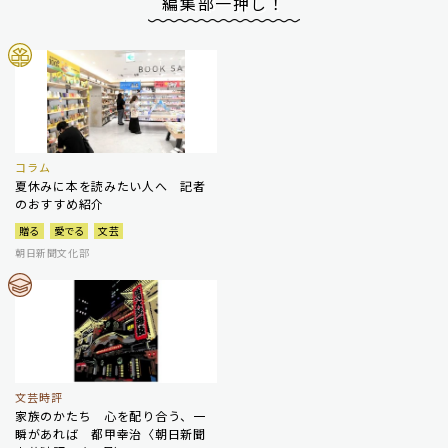
編集部一押し！
コラム
夏休みに本を読みたい人へ 記者
のおすすめ紹介
贈る
愛でる
文芸
朝日新聞文化部
文芸時評
家族のかたち 心を配り合う、一
瞬があれば 都甲幸治〈朝日新聞