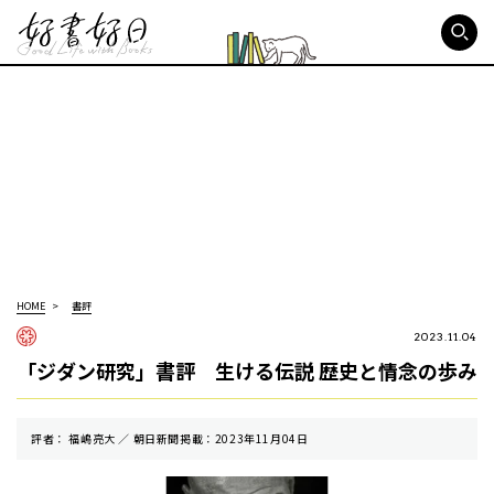
好書好日
HOME
書評
2023.11.04
「ジダン研究」書評 生ける伝説 歴史と情念の歩み
評者： 福嶋亮大 ／ 朝⽇新聞掲載：2023年11月04日