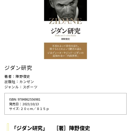
ジダン研究
著者：陣野俊史
出版社：カンゼン
ジャンル：スポーツ
ISBN: 9784862556981
発売⽇： 2023/10/13
サイズ: ２０ｃｍ／８１５ｐ
「ジダン研究」 ［著］陣野俊史