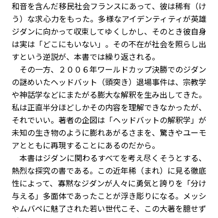
和音を含んだ移民社会フランスにあって、彼は稀有（け
う）な求心力をもった。多様なアイデンティティが英雄
ジダンに向かって収束してゆく――しかし、そのとき彼自身
は実は「どこにもいない」。その不在が社会を照らし出
すという逆説が、本書では繰り返される。
その一方、２００６年ワールドカップ決勝でのジダン
の謎めいたヘッドバット（頭突き）退場事件は、宗教学
や神話学などにまたがる膨大な解釈を生み出してきた。
私は正直半分ほどしかその内容を理解できなかったが、
それでいい。著者の企図は「ヘッドバットの解釈学」が
未知の生き物のように膨れあがるさまを、驚きやユーモ
アとともに再現することにあるのだから。
本書はジダンに関わるすべてを考え尽くそうとする、
熱烈な探究の書である。この近年稀（まれ）に見る徹底
性によって、寡黙なジダンが人々に勇気と誇りを「分け
与える」多面体であったことが浮き彫りになる。メッシ
やムバペに魅了された若い世代こそ、この大著を臆せず