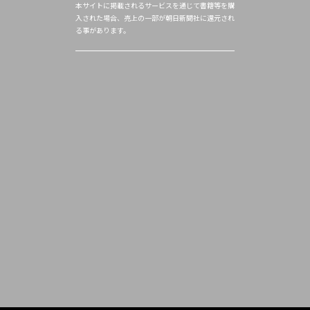
本サイトに掲載されるサービスを通じて書籍等を購
入された場合、売上の一部が朝日新聞社に還元され
る事があります。