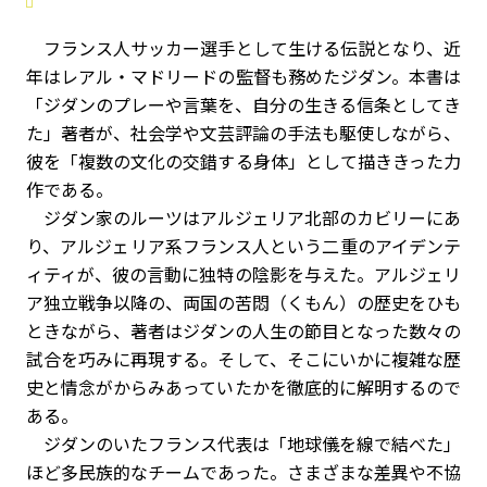
フランス人サッカー選手として生ける伝説となり、近
年はレアル・マドリードの監督も務めたジダン。本書は
「ジダンのプレーや言葉を、自分の生きる信条としてき
た」著者が、社会学や文芸評論の手法も駆使しながら、
彼を「複数の文化の交錯する身体」として描ききった力
作である。
ジダン家のルーツはアルジェリア北部のカビリーにあ
り、アルジェリア系フランス人という二重のアイデンテ
ィティが、彼の言動に独特の陰影を与えた。アルジェリ
ア独立戦争以降の、両国の苦悶（くもん）の歴史をひも
ときながら、著者はジダンの人生の節目となった数々の
試合を巧みに再現する。そして、そこにいかに複雑な歴
史と情念がからみあっていたかを徹底的に解明するので
ある。
ジダンのいたフランス代表は「地球儀を線で結べた」
ほど多民族的なチームであった。さまざまな差異や不協