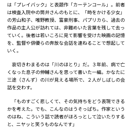
は「プレイバック」と表題作「カーテンコール」。前者
は検査入院中の筒井さんのもとに、「時をかける少女」
の芳山和子、唯野教授、富豪刑事、パプリカら、過去の
作品の主人公が訪れては、非難めいた言葉を残して去っ
ていく。後者は若いころに見て影響を受けた映画の記憶
を、監督や俳優らの奔放な会話を連ねることで想起して
いく。
哀切きわまるのは「川のほとり」だ。３年前、病で亡
くなった息子の伸輔さんを思って書いた一編。かなたに
三途（さんず）の川が見える場所で、２人がしばしの会
話を交わす。
「ものすごく悲しくて、その気持ちをどう表現できる
かを考えた。でも、こんなのはうそっぱち。作家という
のはね、こういう話で読者がほろっとして泣いたりする
と、ニヤッと笑うものなんです」