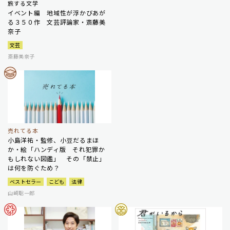
旅する文学
イベント編 地域性が浮かびあが
る３５０作 文芸評論家・斎藤美
奈子
文芸
斎藤美奈子
売れてる本
小島洋祐・監修、小豆だるまほ
か・絵「ハンディ版 それ犯罪か
もしれない図鑑」 その「禁止」
は何を防ぐため？
ベストセラー
こども
法律
山崎聡一郎