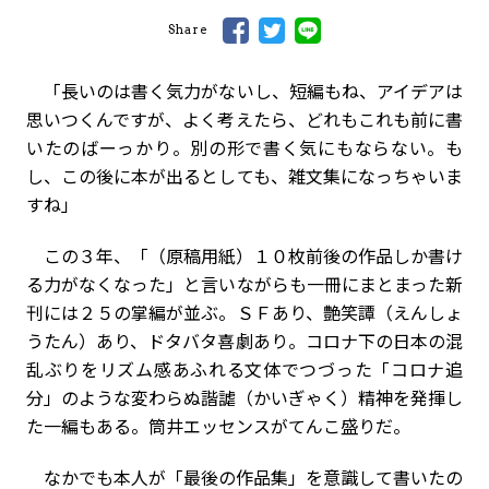
Share
「長いのは書く気力がないし、短編もね、アイデアは
思いつくんですが、よく考えたら、どれもこれも前に書
いたのばーっかり。別の形で書く気にもならない。も
し、この後に本が出るとしても、雑文集になっちゃいま
すね」
この３年、「（原稿用紙）１０枚前後の作品しか書け
る力がなくなった」と言いながらも一冊にまとまった新
刊には２５の掌編が並ぶ。ＳＦあり、艶笑譚（えんしょ
うたん）あり、ドタバタ喜劇あり。コロナ下の日本の混
乱ぶりをリズム感あふれる文体でつづった「コロナ追
分」のような変わらぬ諧謔（かいぎゃく）精神を発揮し
た一編もある。筒井エッセンスがてんこ盛りだ。
なかでも本人が「最後の作品集」を意識して書いたの