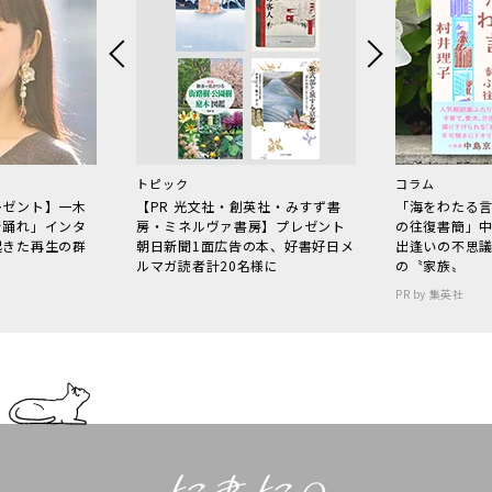
トピック
コラム
レゼント】一木
【PR 光文社・創英社・みすず書
「海をわたる
で踊れ」インタ
房・ミネルヴァ書房】プレゼント
の往復書簡」
起きた再生の群
朝日新聞1面広告の本、好書好日メ
出逢いの不思
ルマガ読者計20名様に
の〝家族〟
PR by 集英社