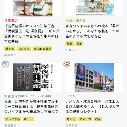
谷原書店
えほん新定番
【谷原店長のオススメ】桜玉吉
まなつ＆まふゆさんの絵本「君が
「満喫漫玉日記 深夜便」 ギャグ
いるから」 あなたも私も一つの
漫画家としての苦悩経た中年の日
星のような大切な存在
常に共感
贈る
絵本
愛でる
コミック
東日本大震災
石井広子
谷原章介
朝宮運河のホラーワールド渉猟
コラム
怪奇・幻想好きが拍手喝采するホ
アメリカ・政治と戦争 さまよえ
ラーの好企画３点 超常現象研究
る超大国のゆくえ 【じんぶん堂
のバイブルから舞城版百物語まで
注目記事セレクト】
ぞっとする
ホラー
考える
アメリカ
政治
朝宮運河
加賀直樹