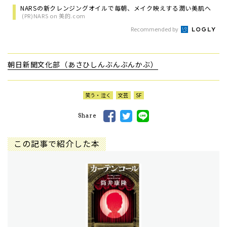
NARSの新クレンジングオイルで毎朝、メイク映えする潤い美肌へ
(PR)NARS on 美的.com
Recommended by
朝日新聞文化部（あさひしんぶんぶんかぶ）
笑う・泣く
文芸
SF
Share
この記事で紹介した本