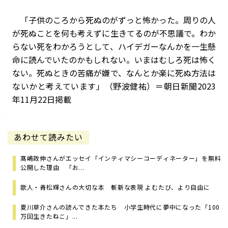
「子供のころから死ぬのがずっと怖かった。周りの人
が死ぬことを何も考えずに生きてるのが不思議で。わか
らない死をわかろうとして、ハイデガーなんかを一生懸
命に読んでいたのかもしれない。いまはむしろ死は怖く
ない。死ぬときの苦痛が嫌で、なんとか楽に死ぬ方法は
ないかと考えています」（野波健祐）＝朝日新聞2023
年11月22日掲載
あわせて読みたい
髙嶋政伸さんがエッセイ「インティマシーコーディネーター」を無料
公開した理由 「お...
歌人・青松輝さんの大切な本 斬新な表現 よむたび、より自由に
夏川草介さんの読んできた本たち 小学生時代に夢中になった「100
万回生きたねこ」...