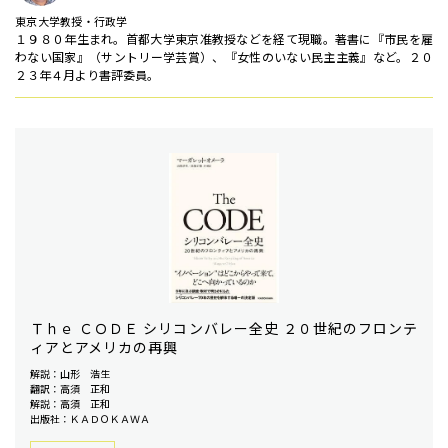
東京大学教授・行政学
１９８０年生まれ。首都大学東京准教授などを経て現職。著書に『市民を雇
わない国家』（サントリー学芸賞）、『女性のいない民主主義』など。２０
２３年４月より書評委員。
Ｔｈｅ ＣＯＤＥ シリコンバレー全史 ２０世紀のフロンテ
ィアとアメリカの再興
解説：山形 浩生
翻訳：高須 正和
解説：高須 正和
出版社：ＫＡＤＯＫＡＷＡ