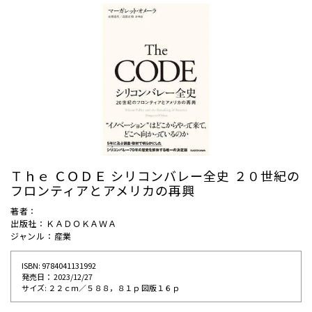
Ｔｈｅ ＣＯＤＥ シリコンバレー全史 ２０世紀の
フロンティアとアメリカの再興
著者：
出版社：ＫＡＤＯＫＡＷＡ
ジャンル：産業
ISBN: 9784041131992
発売⽇： 2023/12/27
サイズ: ２２ｃｍ／５８８，８１ｐ 図版１６ｐ