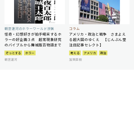
朝宮運河のホラーワールド渉猟
コラム
怪奇・幻想好きが拍手喝采するホ
アメリカ・政治と戦争 さまよえ
ラーの好企画３点 超常現象研究
る超大国のゆくえ 【じんぶん堂
のバイブルから舞城版百物語まで
注目記事セレクト】
ぞっとする
ホラー
考える
アメリカ
政治
朝宮運河
加賀直樹