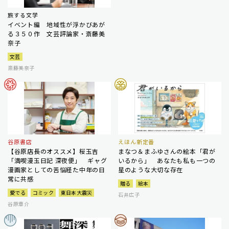
旅する文学
イベント編 地域性が浮かびあが
る３５０作 文芸評論家・斎藤美
奈子
文芸
斎藤美奈子
谷原書店
えほん新定番
【谷原店長のオススメ】桜玉吉
まなつ＆まふゆさんの絵本「君が
「満喫漫玉日記 深夜便」 ギャグ
いるから」 あなたも私も一つの
漫画家としての苦悩経た中年の日
星のような大切な存在
常に共感
贈る
絵本
愛でる
コミック
東日本大震災
石井広子
谷原章介