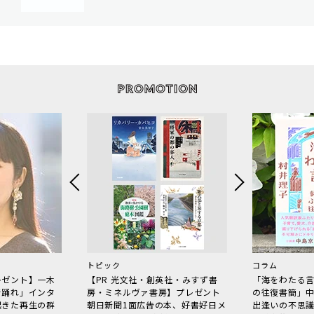
トピック
コラム
レゼント】一木
【PR 光文社・創英社・みすず書
「海をわたる
で踊れ」インタ
房・ミネルヴァ書房】プレゼント
の往復書簡」
起きた再生の群
朝日新聞1面広告の本、好書好日メ
出逢いの不思