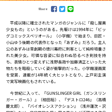
Share
平成以降に確立されたマンガのジャンルに「殺し屋美
少女もの」というのがある。先駆けは1994年に「ビッ
グコミックスペリオール」（小学館）で始まり、巨匠・
小山ゆう後期の代表作となった『あずみ』だろう。主人
公のあずみは草創期の徳川幕府に刺客として純粋培養さ
れた美少女。可憐な容姿に似合わぬ恐るべき剣技を持
ち、表情ひとつ変えずに浅野長政や加藤清正といった大
物たちを暗殺していく姿が衝撃的だった。小学館漫画賞
を受賞、連載が14年続く大ヒットとなり、上戸彩主演
で実写映画化もされている。
今世紀に入って、『GUNSLINGER GIRL（ガンスリン
ガー・ガール）』（相田裕）、『デストロ246』（高橋
慶太郎）、『バイオレンスアクション』（浅井蓮次・沢