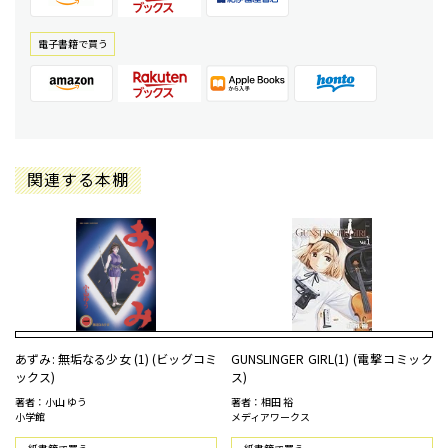
電⼦書籍で買う
関連する本棚
あずみ: 無垢なる少女 (1) (ビッグコミ
GUNSLINGER GIRL(1) (電撃コミック
ックス)
ス)
著者：小山 ゆう
著者：相田 裕
小学館
メディアワークス