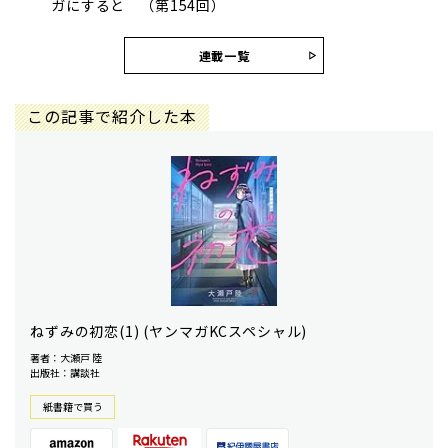
ガにすると （第154回）
連載一覧
この記事で紹介した本
ねずみの初恋(1) (ヤンマガKCスペシャル)
著者：大瀬戸 陸
出版社：講談社
紙書籍で買う