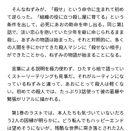
そんなねずみが、「殺せ」という命令に生まれて初め
て逆らった。「組織の役に立つ殺し屋に育てる」という
条件を出して、必死にあおの助命を申し出る。同じ第1
話で、淡い恋心を抱いていた少年を爺に命じられるまま
殺し、あずみの物語は始まった。それと対照的に、多く
の人間を手にかけてきた殺人マシンに「殺せない相手」
ができたことから、ねずみの物語が始まることになる。
言葉による説明を極力使わず、ひたすら絵で語ってい
くストーリーテリングも見事だ。それがルーティンにな
っているねずみと違って、あおにとって殺人は軽くな
い。初めての殺人では、たっぷり3話使って彼の葛藤や
緊張がリアルに描かれる。
第1巻のラストでは、本人たちも気づいていないだろ
う2人の因縁が明らかに。どう転んでもハッピーエンド
は望めそうにないが、残酷な世界に突き落とされた2人