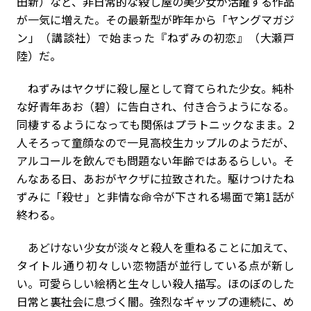
田新）など、非日常的な殺し屋の美少女が活躍する作品
が一気に増えた。その最新型が昨年から「ヤングマガジ
ン」（講談社）で始まった『ねずみの初恋』（大瀬戸
陸）だ。
ねずみはヤクザに殺し屋として育てられた少女。純朴
な好青年あお（碧）に告白され、付き合うようになる。
同棲するようになっても関係はプラトニックなまま。2
人そろって童顔なので一見高校生カップルのようだが、
アルコールを飲んでも問題ない年齢ではあるらしい。そ
んなある日、あおがヤクザに拉致された。駆けつけたね
ずみに「殺せ」と非情な命令が下される場面で第1話が
終わる。
あどけない少女が淡々と殺人を重ねることに加えて、
タイトル通り初々しい恋物語が並行している点が新し
い。可愛らしい絵柄と生々しい殺人描写。ほのぼのした
日常と裏社会に息づく闇。強烈なギャップの連続に、め