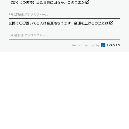
【宝くじの裏技】当たる側に回るか、このままか
PR(合同会社デジタルファーム )
玄関に〇〇置いてる人は金運落ちてます…金運を上げる方法とは
PR(合同会社デジタルファーム )
Recommended by