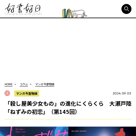
好書好日
HOME
コラム
マンガ今昔物語
マンガ今昔物語
2024.09.03
「殺し屋美少女もの」の進化にくらくら 大瀬戸陸
「ねずみの初恋」（第145回）