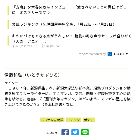
「方舟」夕木春央さんインビュー 「愛されないことの責任はどこ
に」ミステリーで問う
文庫ランキング（紀伊国屋書店全店、7月22日 ～ 7月28日）
おかたづけもできる点がうれしい！ 動物の鳴き声やセリフが盛りだく
さんの「アニア ...
(PR)タカラトミー｜Hugkum
Recommended by
伊藤和弘（いとうかずひろ）
ライター
１９６７年、新潟県生まれ。新潟大学法学部卒業。編集プロダクション勤
務を経てフリーライターに。主にマンガ、文芸、医療・健康分野を中心に執
筆を続ける。著書に『「週刊少年マガジン」はどのようにマンガの歴史を築
き上げてきたのか？』（星海社新書）など。
マンガ今昔物語
コミック
愛でる
Share