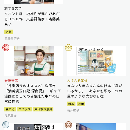
旅する文学
イベント編 地域性が浮かびあが
る３５０作 文芸評論家・斎藤美
奈子
文芸
斎藤美奈子
谷原書店
えほん新定番
【谷原店長のオススメ】桜玉吉
まなつ＆まふゆさんの絵本「君が
「満喫漫玉日記 深夜便」 ギャグ
いるから」 あなたも私も一つの
漫画家としての苦悩経た中年の日
星のような大切な存在
常に共感
贈る
絵本
愛でる
コミック
東日本大震災
石井広子
谷原章介