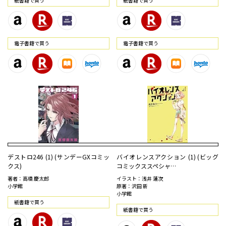
紙書籍で買う
紙書籍で買う
電⼦書籍で買う
電⼦書籍で買う
デストロ246 (1) (サンデーGXコミッ
バイオレンスアクション (1) (ビッグ
クス)
コミックススペシャ…
著者：高橋 慶太郎
イラスト：浅井 蓮次
小学館
原著：沢田 新
小学館
紙書籍で買う
紙書籍で買う