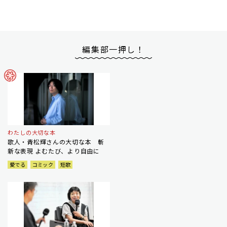
編集部一押し！
わたしの大切な本
歌人・青松輝さんの大切な本 斬
新な表現 よむたび、より自由に
愛でる
コミック
短歌