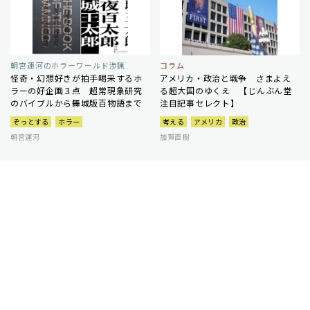
朝宮運河のホラーワールド渉猟
コラム
怪奇・幻想好きが拍手喝采するホ
アメリカ・政治と戦争 さまよえ
ラーの好企画３点 超常現象研究
る超大国のゆくえ 【じんぶん堂
のバイブルから舞城版百物語まで
注目記事セレクト】
ぞっとする
ホラー
考える
アメリカ
政治
朝宮運河
加賀直樹