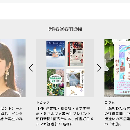
トピック
コラム
レゼント】一木
【PR 光文社・創英社・みすず書
「海をわたる
で踊れ」インタ
房・ミネルヴァ書房】プレゼント
の往復書簡」
起きた再生の群
朝日新聞1面広告の本、好書好日メ
出逢いの不思
ルマガ読者計20名様に
の〝家族〟