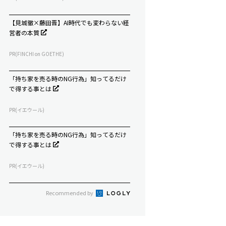
【見城徹×藤田晋】AI時代でも変わらない経
営者の本質
PR(FINCHI on GOETHE)
「持ち家を売る時のNG行為」知ってるだけ
で得する事とは
PR(イエウール)
「持ち家を売る時のNG行為」知ってるだけ
で得する事とは
PR(イエウール)
Recommended by