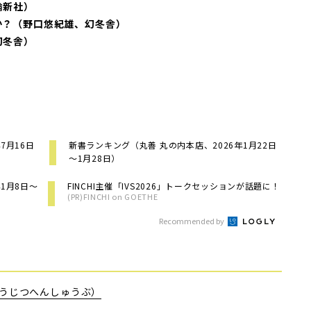
論新社）
か？（野口悠紀雄、幻冬舎）
幻冬舎）
7月16日
新書ランキング（丸善 丸の内本店、2026年1月22日
～1月28日）
1月8日～
FINCHI主催「IVS2026」トークセッションが話題に！
(PR)FINCHI on GOETHE
Recommended by
うじつへんしゅうぶ）