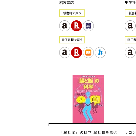
岩波書店
集英社
紙書籍で買う
紙書
電⼦書籍で買う
電⼦
「腸と脳」の科学 脳と体を整え
レコン