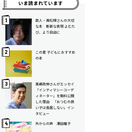
いま読まれています
歌人・青松輝さんの大切
な本 斬新な表現 よむた
び、より自由に
この夏 子どもにおすすめ
の本
髙嶋政伸さんがエッセイ
「インティマシーコーデ
ィネーター」を無料公開
した理由 「おつむの良
い子は長居しない」イン
タビュー
外からの声 澤田瞳子