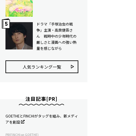
ドラマ「手塚治虫の戦
争」主演・高良健吾さ
ん 戦時中の少年時代の
厳しさと漫画への強い熱
量を感じながら
人気ランキング⼀覧
注目記事[PR]
GOETHEとFINCHIがタッグを組み、新メディ
アを創設
PR(FINCHI on GOETHE)