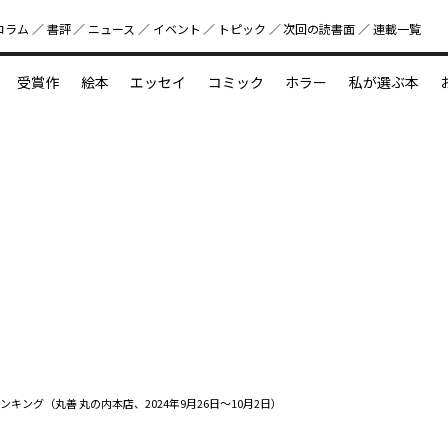
コラム
書評
ニュース
イベント
トピック
次回の読書⾯
連載一覧
好書好日
受賞作
絵本
エッセイ
コミック
ホラー
私が選ぶ本
？
えほん新定番
今めぐりたい児童文学の世界
図鑑の中の小宇宙
ンキング（丸善 丸の内本店、2024年9月26日～10月2日）