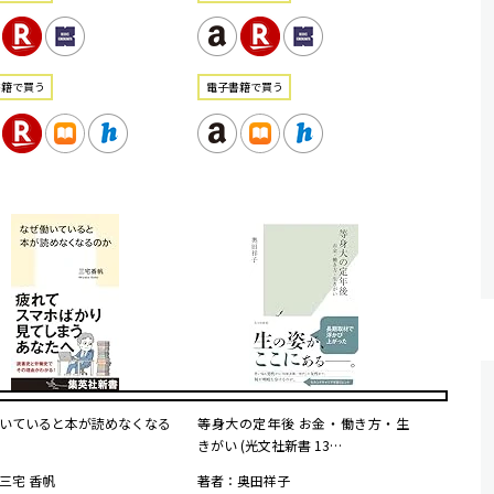
書籍で買う
電⼦書籍で買う
いていると本が読めなくなる
等身大の定年後 お金・働き方・生
きがい (光文社新書 13…
三宅 香帆
著者：奥田祥子