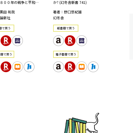
８００年の戦争と平和…
か? (幻冬舎新書 741)
黒田 祐我
著者：野口悠紀雄
論新社
幻冬舎
籍で買う
紙書籍で買う
書籍で買う
電⼦書籍で買う