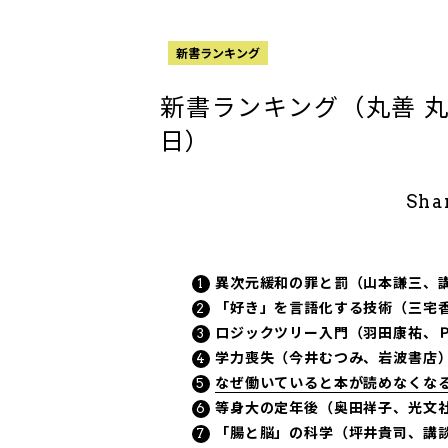
新書ランキング
新書ランキング（丸善 丸の
日）
Sha
異次元緩和の罪と罰（山本謙三、
「好き」を言語化する技術（三宅
ロジックツリー入門（羽田康祐、
学力喪失（今井むつみ、岩波書店
なぜ働いていると本が読めなくな
等身大の定年後（奥田祥子、光文
「腸と脳」の科学（坪井貴司、講