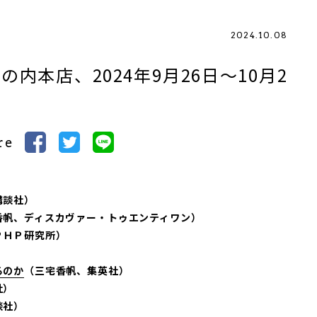
2024.10.08
内本店、2024年9月26日～10月2
re
講談社）
香帆、ディスカヴァー・トゥエンティワン）
ＰＨＰ研究所）
）
るのか
（三宅香帆、集英社）
社）
談社）