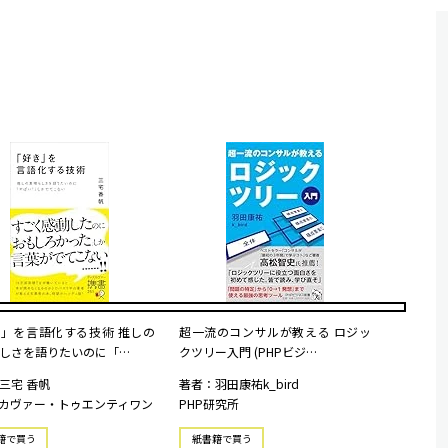
」を言語化する技術 推しの
超一流のコンサルが教える ロジッ
しさを語りたいのに「…
クツリー入門 (PHPビジ…
三宅 香帆
著者：羽田康祐k_bird
カヴァー・トゥエンティワン
PHP研究所
籍で買う
紙書籍で買う