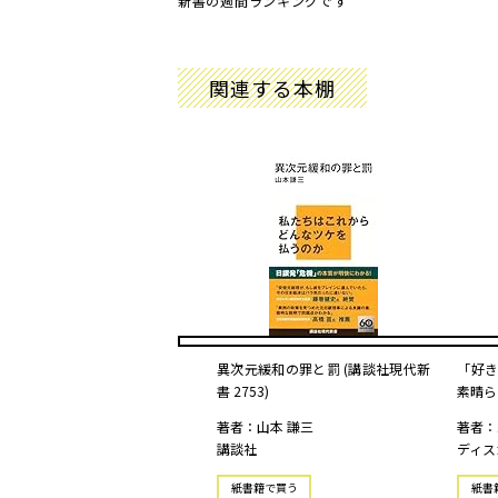
新書の週間ランキングです
関連する本棚
異次元緩和の罪と罰 (講談社現代新
「好き
書 2753)
素晴ら
著者：山本 謙三
著者：
講談社
ディス
紙書籍で買う
紙書