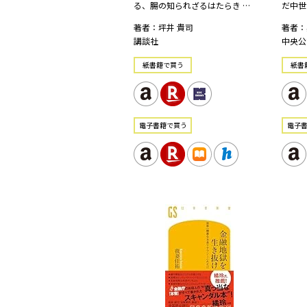
る、腸の知られざるはたらき …
だ中世
著者：坪井 貴司
著者：
講談社
中央公
紙書籍で買う
紙書
電⼦書籍で買う
電⼦