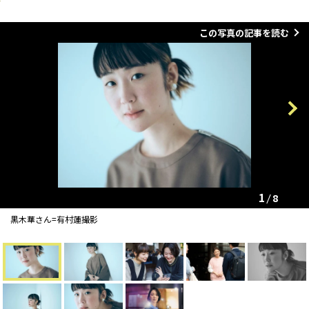
この写真の記事を読む
Previous
Next
1
8
黒木華さん=有村蓮撮影