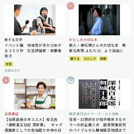
旅する文学
わたしの大切な本
イベント編 地域性が浮かびあが
歌人・青松輝さんの大切な本 斬
る３５０作 文芸評論家・斎藤美
新な表現 よむたび、より自由に
奈子
愛でる
コミック
短歌
文芸
斎藤美奈子
谷原書店
朝宮運河のホラーワールド渉猟
【谷原店長のオススメ】桜玉吉
怪奇・幻想好きが拍手喝采するホ
「満喫漫玉日記 深夜便」 ギャグ
ラーの好企画３点 超常現象研究
漫画家としての苦悩経た中年の日
のバイブルから舞城版百物語まで