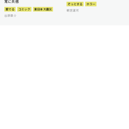
常に共感
ぞっとする
ホラー
愛でる
コミック
東日本大震災
朝宮運河
谷原章介