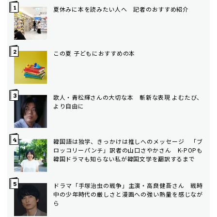
夏休みに本を読みたい人へ 記者のおすすめ紹介
この夏 子どもにおすすめの本
歌人・青松輝さんの大切な本 斬新な表現 よむたび、
より自由に
韓国語は独学、きっかけは推しへのメッセージ 「ブ
ロッコリーパンチ」訳者の山口さやかさん K-POPも
韓国ドラマも知らない私が韓国文学を翻訳するまで
ドラマ「手塚治虫の戦争」主演・高良健吾さん 戦時
中の少年時代の厳しさと漫画への強い熱量を感じなが
ら