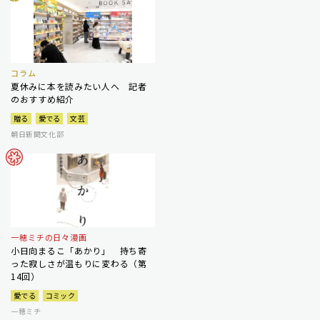
コラム
夏休みに本を読みたい人へ 記者
のおすすめ紹介
贈る
愛でる
文芸
朝日新聞文化部
一穂ミチの日々漫画
小日向まるこ「あかり」 持ち寄
った寂しさが温もりに変わる（第
14回）
愛でる
コミック
一穂ミチ