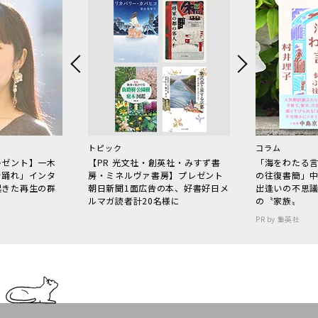
トピック
コラム
レゼント】一木
【PR 光文社・創英社・みすず書
「海をわたる
で踊れ」インタ
房・ミネルヴァ書房】プレゼント
の往復書簡」
起きた再生の群
朝日新聞1面広告の本、好書好日メ
出逢いの不思
ルマガ読者計20名様に
の〝家族〟
PR by 集英社