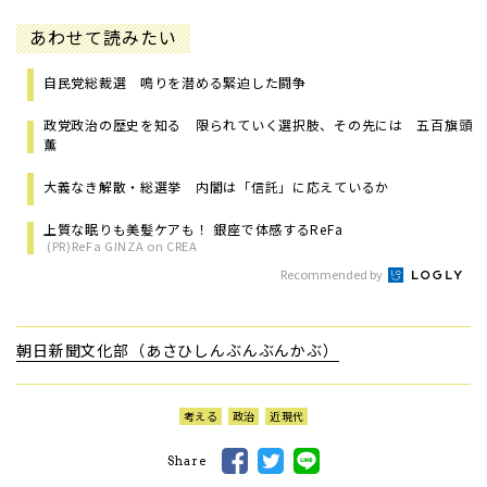
あわせて読みたい
自民党総裁選 鳴りを潜める緊迫した闘争
政党政治の歴史を知る 限られていく選択肢、その先には 五百旗頭
薫
大義なき解散・総選挙 内閣は「信託」に応えているか
上質な眠りも美髪ケアも！ 銀座で体感するReFa
(PR)ReFa GINZA on CREA
Recommended by
朝日新聞文化部（あさひしんぶんぶんかぶ）
考える
政治
近現代
Share