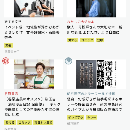
旅する文学
わたしの大切な本
イベント編 地域性が浮かびあが
歌人・青松輝さんの大切な本 斬
る３５０作 文芸評論家・斎藤美
新な表現 よむたび、より自由に
奈子
愛でる
コミック
短歌
文芸
斎藤美奈子
谷原書店
朝宮運河のホラーワールド渉猟
【谷原店長のオススメ】桜玉吉
怪奇・幻想好きが拍手喝采するホ
「満喫漫玉日記 深夜便」 ギャグ
ラーの好企画３点 超常現象研究
漫画家としての苦悩経た中年の日
のバイブルから舞城版百物語まで
常に共感
ぞっとする
ホラー
愛でる
コミック
東日本大震災
朝宮運河
谷原章介