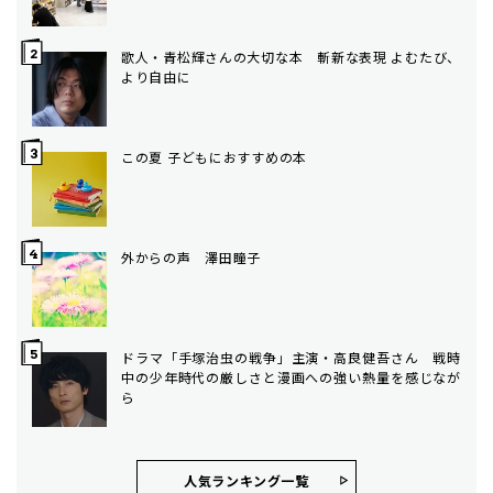
歌人・青松輝さんの大切な本 斬新な表現 よむたび、
より自由に
この夏 子どもにおすすめの本
外からの声 澤田瞳子
ドラマ「手塚治虫の戦争」主演・高良健吾さん 戦時
中の少年時代の厳しさと漫画への強い熱量を感じなが
ら
人気ランキング⼀覧