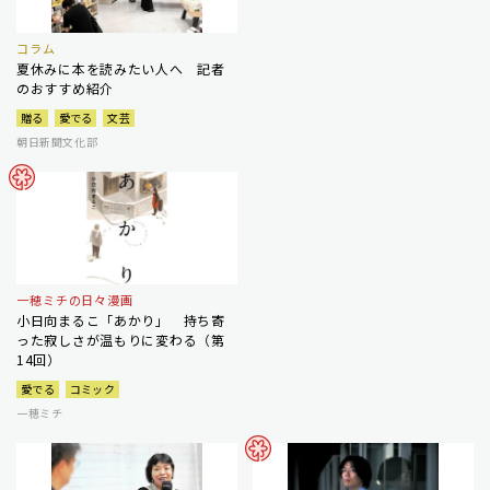
コラム
夏休みに本を読みたい人へ 記者
のおすすめ紹介
贈る
愛でる
文芸
朝日新聞文化部
一穂ミチの日々漫画
小日向まるこ「あかり」 持ち寄
った寂しさが温もりに変わる（第
14回）
愛でる
コミック
一穂ミチ