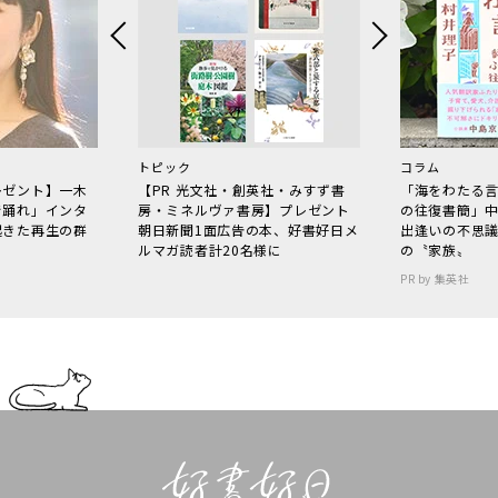
トピック
コラム
レゼント】一木
【PR 光文社・創英社・みすず書
「海をわたる
で踊れ」インタ
房・ミネルヴァ書房】プレゼント
の往復書簡」
起きた再生の群
朝日新聞1面広告の本、好書好日メ
出逢いの不思
ルマガ読者計20名様に
の〝家族〟
PR by 集英社