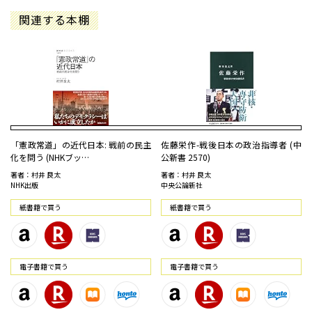
関連する本棚
「憲政常道」の近代日本: 戦前の民主
佐藤栄作-戦後日本の政治指導者 (中
化を問う (NHKブッ…
公新書 2570)
著者：村井 良太
著者：村井 良太
NHK出版
中央公論新社
紙書籍で買う
紙書籍で買う
電⼦書籍で買う
電⼦書籍で買う