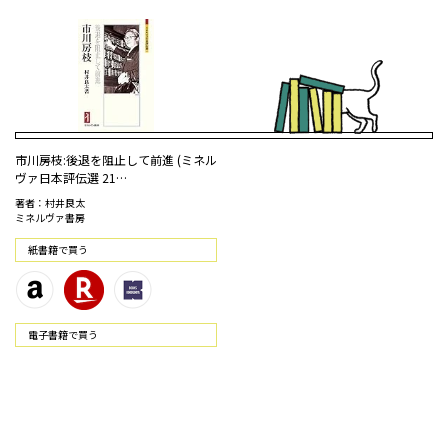
市川房枝:後退を阻止して前進 (ミネル
ヴァ日本評伝選 21…
著者：村井良太
ミネルヴァ書房
紙書籍で買う
電⼦書籍で買う