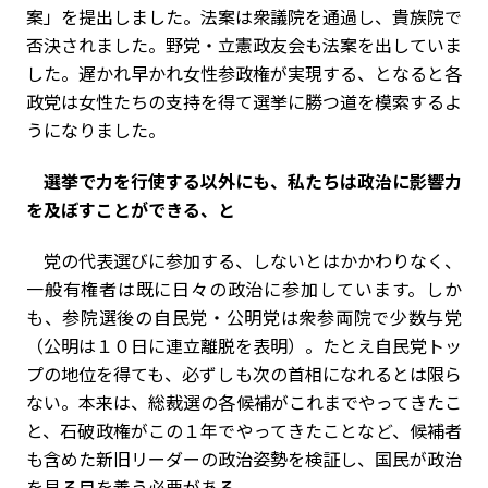
案」を提出しました。法案は衆議院を通過し、貴族院で
否決されました。野党・立憲政友会も法案を出していま
した。遅かれ早かれ女性参政権が実現する、となると各
政党は女性たちの支持を得て選挙に勝つ道を模索するよ
うになりました。
――選挙で力を行使する以外にも、私たちは政治に影響力
を及ぼすことができる、と
党の代表選びに参加する、しないとはかかわりなく、
一般有権者は既に日々の政治に参加しています。しか
も、参院選後の自民党・公明党は衆参両院で少数与党
（公明は１０日に連立離脱を表明）。たとえ自民党トッ
プの地位を得ても、必ずしも次の首相になれるとは限ら
ない。本来は、総裁選の各候補がこれまでやってきたこ
と、石破政権がこの１年でやってきたことなど、候補者
も含めた新旧リーダーの政治姿勢を検証し、国民が政治
を見る目を養う必要がある。