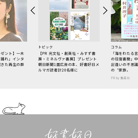
トピック
コラム
レゼント】一木
【PR 光文社・創英社・みすず書
「海をわたる
で踊れ」インタ
房・ミネルヴァ書房】プレゼント
の往復書簡」
起きた再生の群
朝日新聞1面広告の本、好書好日メ
出逢いの不思
ルマガ読者計20名様に
の〝家族〟
PR by 集英社