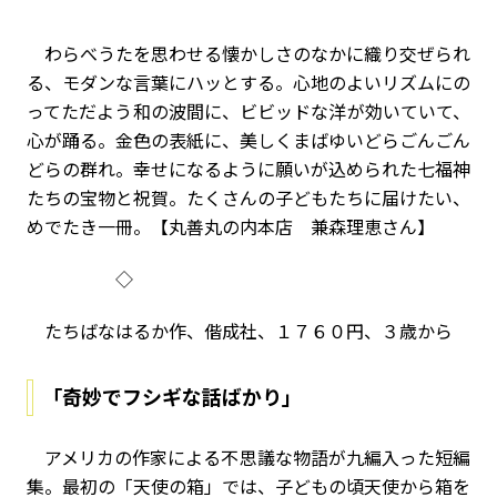
わらべうたを思わせる懐かしさのなかに織り交ぜられ
る、モダンな言葉にハッとする。心地のよいリズムにの
ってただよう和の波間に、ビビッドな洋が効いていて、
心が踊る。金色の表紙に、美しくまばゆいどらごんごん
どらの群れ。幸せになるように願いが込められた七福神
たちの宝物と祝賀。たくさんの子どもたちに届けたい、
めでたき一冊。【丸善丸の内本店 兼森理恵さん】
◇
たちばなはるか作、偕成社、１７６０円、３歳から
「奇妙でフシギな話ばかり」
アメリカの作家による不思議な物語が九編入った短編
集。最初の「天使の箱」では、子どもの頃天使から箱を