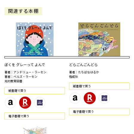
関連する本棚
ぼくを グレーって よんで
どらごんごんどら
著者：アンドリュー・ラーセン
著者：たちばなはるか
著者：ベルズ・ラーセン
偕成社
光村教育図書
紙書籍で買う
紙書籍で買う
電⼦書籍で買う
電⼦書籍で買う