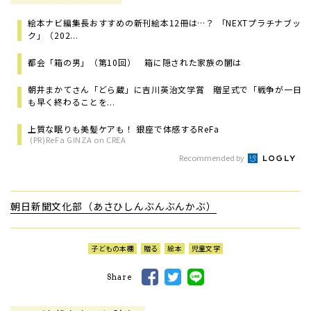
絵本ナビ編集長おすすめの新刊絵本12冊は…？ 「NEXTプラチナブッ
ク」（202...
都会「箱の男」（第10回） 箱に隠された家族の闇は
朝井まかてさん「どら蔵」に吉川英治文学賞 贈呈式で「戦争が一日
も早く終わることを...
上質な眠りも美髪ケアも！ 銀座で体感するReFa
(PR)ReFa GINZA on CREA
Recommended by
朝日新聞文化部（あさひしんぶんぶんかぶ）
子どもの本棚
贈る
絵本
児童文学
Share