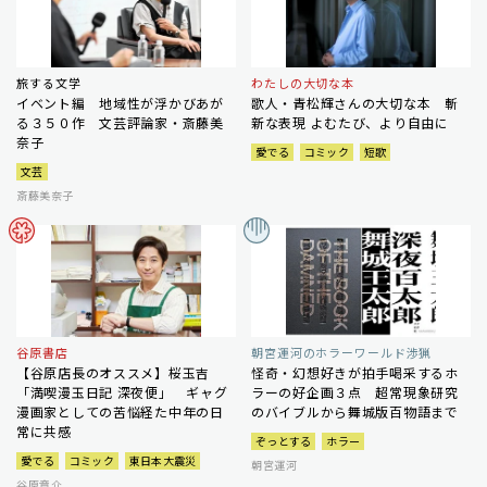
旅する文学
わたしの大切な本
イベント編 地域性が浮かびあが
歌人・青松輝さんの大切な本 斬
る３５０作 文芸評論家・斎藤美
新な表現 よむたび、より自由に
奈子
愛でる
コミック
短歌
文芸
斎藤美奈子
谷原書店
朝宮運河のホラーワールド渉猟
【谷原店長のオススメ】桜玉吉
怪奇・幻想好きが拍手喝采するホ
「満喫漫玉日記 深夜便」 ギャグ
ラーの好企画３点 超常現象研究
漫画家としての苦悩経た中年の日
のバイブルから舞城版百物語まで
常に共感
ぞっとする
ホラー
愛でる
コミック
東日本大震災
朝宮運河
谷原章介