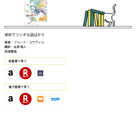
奇妙でフシギな話ばかり
著者：ブルース・コウヴィル
翻訳：金原 瑞人
岩波書店
紙書籍で買う
電⼦書籍で買う