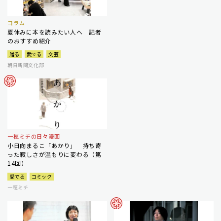
コラム
夏休みに本を読みたい人へ 記者
のおすすめ紹介
贈る
愛でる
文芸
朝日新聞文化部
一穂ミチの日々漫画
小日向まるこ「あかり」 持ち寄
った寂しさが温もりに変わる（第
14回）
愛でる
コミック
一穂ミチ