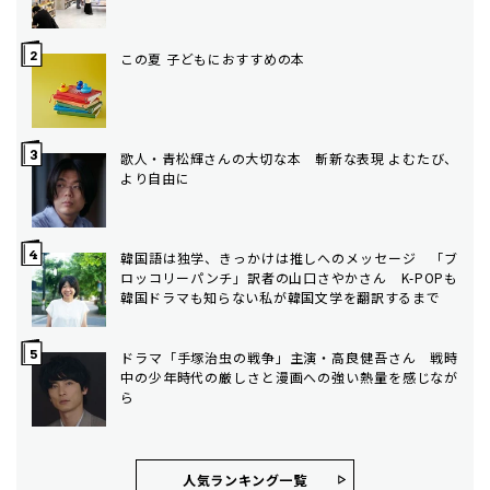
この夏 子どもにおすすめの本
歌人・青松輝さんの大切な本 斬新な表現 よむたび、
より自由に
韓国語は独学、きっかけは推しへのメッセージ 「ブ
ロッコリーパンチ」訳者の山口さやかさん K-POPも
韓国ドラマも知らない私が韓国文学を翻訳するまで
ドラマ「手塚治虫の戦争」主演・高良健吾さん 戦時
中の少年時代の厳しさと漫画への強い熱量を感じなが
ら
人気ランキング⼀覧