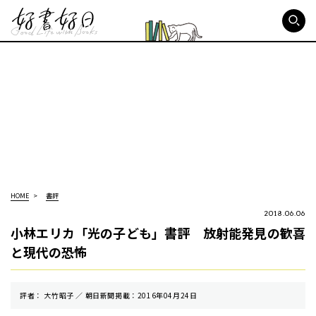
好書好日
HOME
書評
2018.06.06
小林エリカ「光の子ども」書評 放射能発見の歓喜
と現代の恐怖
評者： 大竹昭子 ／ 朝⽇新聞掲載：2016年04月24日