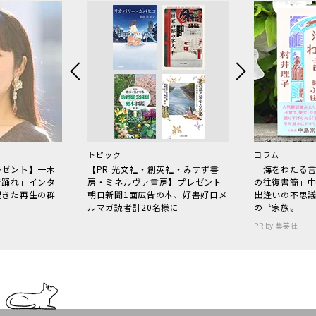
トピック
コラム
レゼント】一木
【PR 光文社・創英社・みすず書
「海をわたる
で踊れ」インタ
房・ミネルヴァ書房】プレゼント
の往復書簡」
起きた再生の群
朝日新聞1面広告の本、好書好日メ
出逢いの不思
ルマガ読者計20名様に
の〝家族〟
PR by 集英社