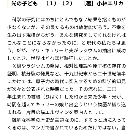
光の子ども （１）（２） ［著］小林エリカ
科学の研究にはのちにとんでもない結果を招くものが
少なくないが、その最たるものは放射能だろう。不幸を
生み出す規模がちがう。あんな研究をしてくれなければ
こんなことにならなかったのに、と現代の私たちは思
う。だが、マリ・キュリーと夫がラジウムの抽出に成功
したとき、世界はどれほど熱狂したことか。
Ｘ線やラジウムの発見、相対性理論や原子核の存在の
証明、核分裂の発見など、十九世紀末から二十世紀前半
にかけては、原子力の時代に突入するための科学的知見
が次々と公表された時期だった。その流れに、二〇一一
年生まれの被曝（ひばく）した町から来た少年・光が、
時間を超えてキュリーの娘と出会うという物語が織り込
まれる。片目の猫エルヴィンを案内人として。
難解な科学の歴史が主題なのに、するっと頭に入って
くるのは、マンガで書かれているためだけではない。当