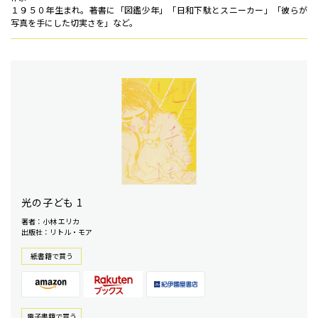
１９５０年生まれ。著書に「図鑑少年」「日和下駄とスニーカー」「彼らが
写真を手にした切実さを」など。
光の子ども 1
著者：小林 エリカ
出版社：リトル・モア
紙書籍で買う
電⼦書籍で買う