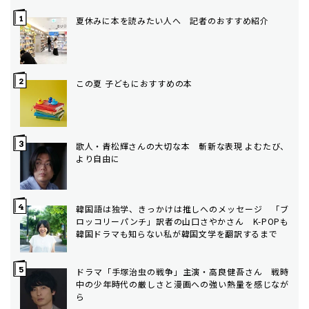
夏休みに本を読みたい人へ 記者のおすすめ紹介
この夏 子どもにおすすめの本
歌人・青松輝さんの大切な本 斬新な表現 よむたび、
より自由に
韓国語は独学、きっかけは推しへのメッセージ 「ブ
ロッコリーパンチ」訳者の山口さやかさん K-POPも
韓国ドラマも知らない私が韓国文学を翻訳するまで
ドラマ「手塚治虫の戦争」主演・高良健吾さん 戦時
中の少年時代の厳しさと漫画への強い熱量を感じなが
ら