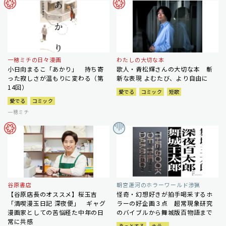
一穂ミチの日々漫画
わたしの大切な本
小日向まるこ「あかり」 持ち寄
歌人・青松輝さんの大切な本 斬
った寂しさが温もりに変わる（第
新な表現 よむたび、より自由に
14回）
愛でる
コミック
短歌
愛でる
コミック
一穂ミチ
谷原書店
朝宮運河のホラーワールド渉猟
【谷原店長のオススメ】桜玉吉
怪奇・幻想好きが拍手喝采するホ
「満喫漫玉日記 深夜便」 ギャグ
ラーの好企画３点 超常現象研究
漫画家としての苦悩経た中年の日
のバイブルから舞城版百物語まで
常に共感
ぞっとする
ホラー