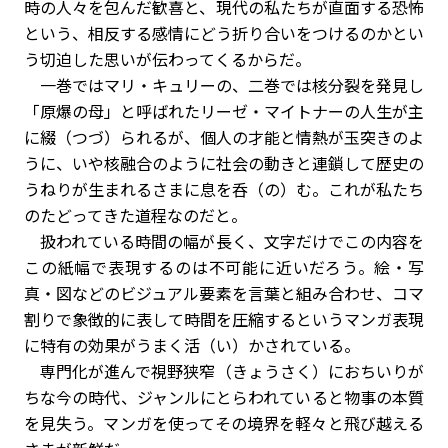
時の人々を包んだ歓喜と、現代の私たちが直面する恐怖
という、相反する感情にどう折り合いをつけるのかとい
う切迫した思いが伝わってくるからだ。
一巻ではマリ・キュリーの、二巻では核分裂を発見し
「原爆の母」と呼ばれたリーゼ・マイトナーの人生が主
に綴（つづ）られるが、個人の才能と情熱が玉突きのよ
うに、いや核融合のように社会の動きと連鎖して歴史の
うねりが生まれるさまに息を呑（の）む。これが私たち
のたどってきた道程なのだと。
扱われている時間の幅が長く、文字だけでこの内容を
この紙幅で表現するのは不可能に近いだろう。絵・写
真・図などのビジュアル要素を言葉と組み合わせ、コマ
割りで象徴的に表して時間を圧縮するというマンガ表現
に特有の効果がうまく活（い）かされている。
専門化が進んで視野狭窄（きょうさく）におちいりが
ちな今の時代、ジャンルにとらわれていると物事の本質
を見失う。マンガを使ってその境界を軽々と飛び越える