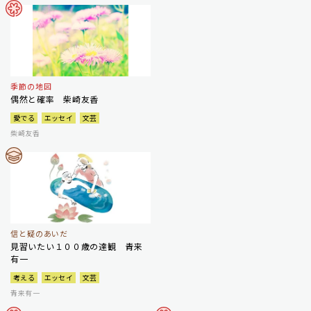
季節の地図
偶然と確率 柴崎友香
愛でる
エッセイ
文芸
柴崎友香
信と疑のあいだ
見習いたい１００歳の達観 青来
有一
考える
エッセイ
文芸
青来有一