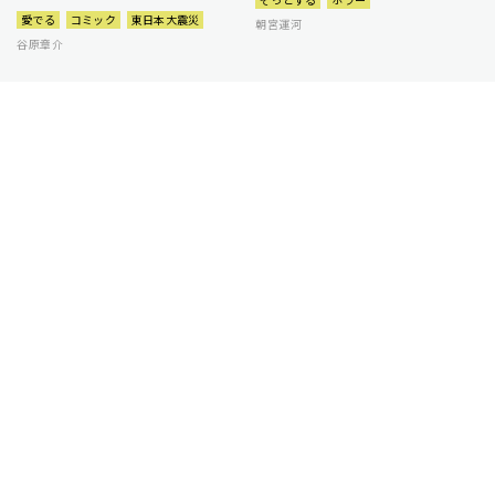
愛でる
コミック
東日本大震災
朝宮運河
谷原章介