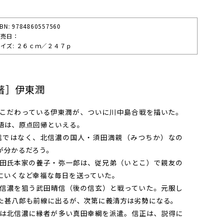
SBN: 9784860557560
発売⽇：
イズ: ２６ｃｍ／２４７ｐ
著］伊東潤
こだわっている伊東潤が、ついに川中島合戦を描いた。
語は、原点回帰といえる。
ではなく、北信濃の国人・須田満親（みつちか）なの
が分かるだろう。
田氏本家の養子・弥一郎は、従兄弟（いとこ）で親友の
にいくなど幸福な毎日を送っていた。
信濃を狙う武田晴信（後の信玄）と戦っていた。元服し
た甚八郎も前線に出るが、次第に義清方は劣勢になる。
は北信濃に縁者が多い真田幸綱を派遣。信正は、説得に