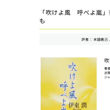
「吹けよ風 呼べよ嵐」
も
評者： 末國善己 
吹
著者
出
ジ