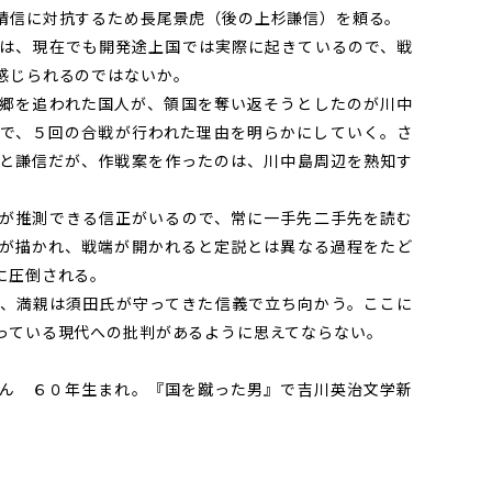
晴信に対抗するため長尾景虎（後の上杉謙信）を頼る。
は、現在でも開発途上国では実際に起きているので、戦
感じられるのではないか。
郷を追われた国人が、領国を奪い返そうとしたのが川中
で、５回の合戦が行われた理由を明らかにしていく。さ
と謙信だが、作戦案を作ったのは、川中島周辺を熟知す
が推測できる信正がいるので、常に一手先二手先を読む
が描かれ、戦端が開かれると定説とは異なる過程をたど
に圧倒される。
、満親は須田氏が守ってきた信義で立ち向かう。ここに
っている現代への批判があるように思えてならない。
ん ６０年生まれ。『国を蹴った男』で吉川英治文学新