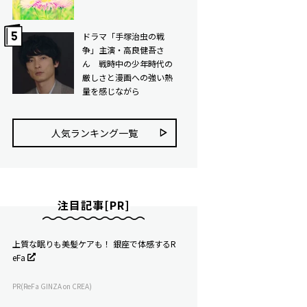
ドラマ「手塚治虫の戦
争」主演・高良健吾さ
ん 戦時中の少年時代の
厳しさと漫画への強い熱
量を感じながら
人気ランキング⼀覧
注目記事[PR]
上質な眠りも美髪ケアも！ 銀座で体感するR
eFa
PR(ReFa GINZA on CREA)