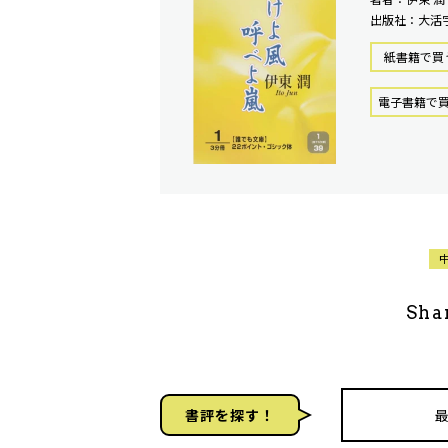
出版社：大活
紙書籍で買
電⼦書籍で
Sha
書評を探す！