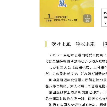
I
サ
吹けよ風 呼べよ嵐 ［
デビュー当初から戦国時代の関東に
ほぼ全編が戦闘や謀略という硬派な物
しかも主人公は武田信玄、上杉謙信
だ。この設定だけで、どれほど斬新か
川中島周辺の北信濃に所領を持つ須
甚八郎と共に、大人に黙って合戦見物
須田氏は村上義清を盟主と仰ぎ、北
名を満親と改めた弥一郎、信正となっ
動揺する国人を切り崩すため、晴信