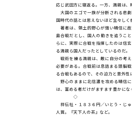
応じ武田方に寝返る。一方、満親は、
大国のエゴで一族が分断される悲劇
国時代の話とは思えないほど生々しく
著者は、領土的野心が強い晴信に故
島合戦だとし、国人の動きを追うこと
らに、実際に合戦を指揮したのは信玄
る満親ら国人だったとしているのだ。
戦術を練る満親は、敵に自分の考え
必要がある。合戦前は息詰まる頭脳戦
る合戦もあるので、その迫力と意外性
野心のままに北信濃を攻める晴信に
は、富める者だけがますます豊かにな
◇
祥伝社・１８３６円／いとう・じゅ
人賞。『天下人の茶』など。