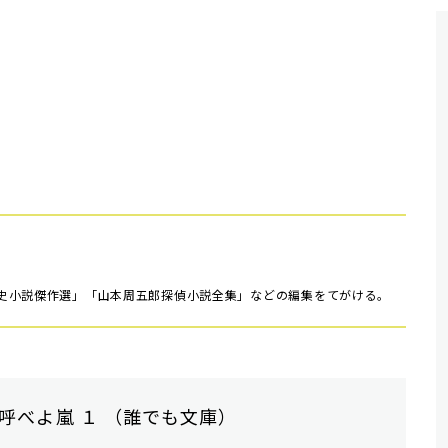
史小説傑作選」「山本周五郎探偵小説全集」などの編集をてがける。
呼べよ嵐 １ （誰でも文庫）