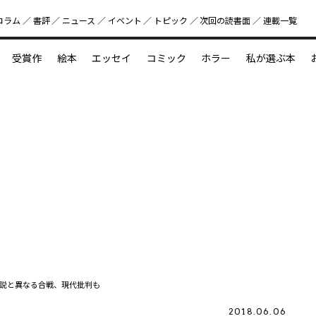
コラム
書評
ニュース
イベント
トピック
次回の読書⾯
連載一覧
好書好日
受賞作
絵本
エッセイ
コミック
ホラー
私が選ぶ本
？
えほん新定番
今めぐりたい児童文学の世界
図鑑の中の小宇宙
説と異なる合戦、現代批判も
2018.06.06