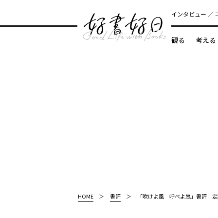
インタビュー
観る
考える
どんな本
HOME
書評
「吹けよ風 呼べよ嵐」書評 定