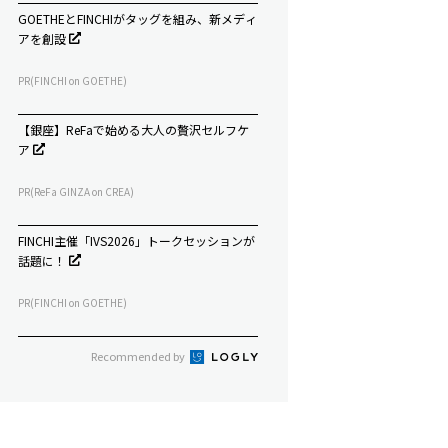
GOETHEとFINCHIがタッグを組み、新メディ
アを創設
PR(FINCHI on GOETHE)
【銀座】ReFaで始める大人の贅沢セルフケ
ア
PR(ReFa GINZA on CREA)
FINCHI主催「IVS2026」トークセッションが
話題に！
PR(FINCHI on GOETHE)
Recommended by