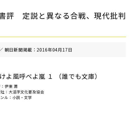
書評 定説と異なる合戦、現代批判
／ 朝⽇新聞掲載：2016年04月17日
けよ風呼べよ嵐 １ （誰でも文庫）
：伊東 潤
版社：大活字文化普及協会
ャンル：小説・文学