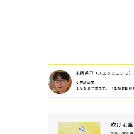
末國善己（スエクニヨシミ）
文芸評論家
１９６８年生まれ。「国枝史郎歴
吹けよ風
著者：伊東 潤