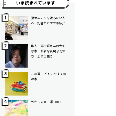
いま読まれています
夏休みに本を読みたい人
へ 記者のおすすめ紹介
歌人・青松輝さんの大切
な本 斬新な表現 よむた
び、より自由に
この夏 子どもにおすすめ
の本
外からの声 澤田瞳子