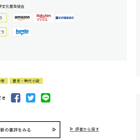
字文化普及協会
う
買う
中世
歴史・時代小説
re
評者から探す
最新の書評をみる