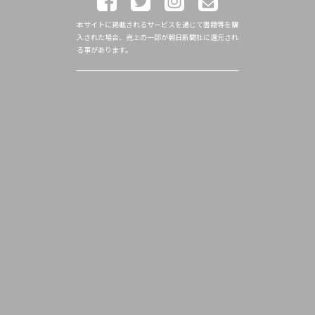
本サイトに掲載されるサービスを通じて書籍等を購
入された場合、売上の一部が朝日新聞社に還元され
る事があります。