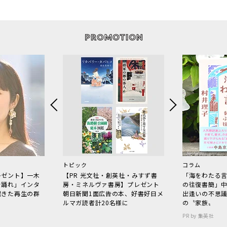
トピック
コラム
レゼント】一木
【PR 光文社・創英社・みすず書
「海をわたる
で踊れ」インタ
房・ミネルヴァ書房】プレゼント
の往復書簡」
起きた再生の群
朝日新聞1面広告の本、好書好日メ
出逢いの不思
ルマガ読者計20名様に
の〝家族〟
PR by 集英社