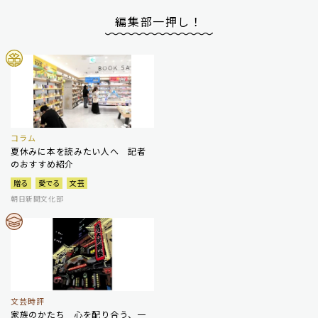
編集部一押し！
コラム
夏休みに本を読みたい人へ 記者
のおすすめ紹介
贈る
愛でる
文芸
朝日新聞文化部
文芸時評
家族のかたち 心を配り合う、一