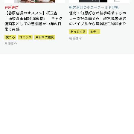
谷原書店
朝宮運河のホラーワールド渉猟
【谷原店長のオススメ】桜玉吉
怪奇・幻想好きが拍手喝采するホ
「満喫漫玉日記 深夜便」 ギャグ
ラーの好企画３点 超常現象研究
漫画家としての苦悩経た中年の日
のバイブルから舞城版百物語まで
常に共感
ぞっとする
ホラー
愛でる
コミック
東日本大震災
朝宮運河
谷原章介