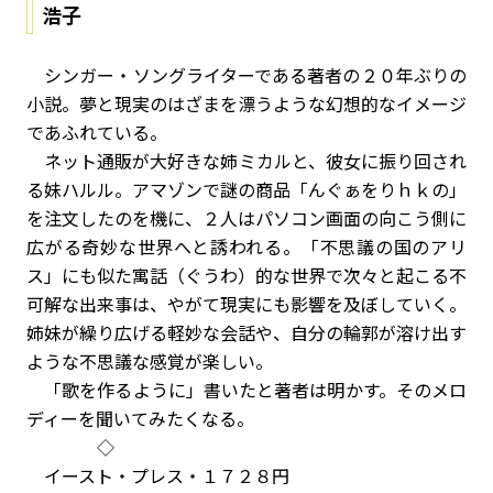
浩子
シンガー・ソングライターである著者の２０年ぶりの
小説。夢と現実のはざまを漂うような幻想的なイメージ
であふれている。
ネット通販が大好きな姉ミカルと、彼女に振り回され
る妹ハルル。アマゾンで謎の商品「んぐぁをりｈｋの」
を注文したのを機に、２人はパソコン画面の向こう側に
広がる奇妙な世界へと誘われる。「不思議の国のアリ
ス」にも似た寓話（ぐうわ）的な世界で次々と起こる不
可解な出来事は、やがて現実にも影響を及ぼしていく。
姉妹が繰り広げる軽妙な会話や、自分の輪郭が溶け出す
ような不思議な感覚が楽しい。
「歌を作るように」書いたと著者は明かす。そのメロ
ディーを聞いてみたくなる。
◇
イースト・プレス・１７２８円