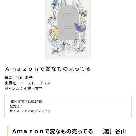
Ａｍａｚｏｎで変なもの売ってる
著者：谷山 浩子
出版社：イースト・プレス
ジャンル：小説・文学
ISBN: 9784781611785
発売⽇：
サイズ: ２０ｃｍ／２７７ｐ
Ａｍａｚｏｎで変なもの売ってる ［著］谷山