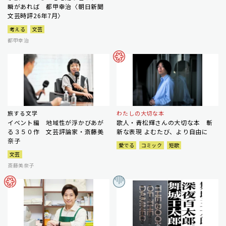
瞬があれば 都甲幸治〈朝日新聞
文芸時評26年7月〉
考える
文芸
都甲幸治
旅する文学
わたしの大切な本
イベント編 地域性が浮かびあが
歌人・青松輝さんの大切な本 斬
る３５０作 文芸評論家・斎藤美
新な表現 よむたび、より自由に
奈子
愛でる
コミック
短歌
文芸
斎藤美奈子